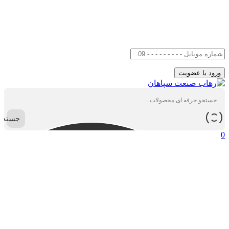
جستجو
0