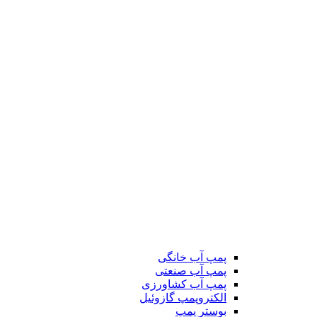
پمپ آب خانگی
پمپ آب صنعتی
پمپ آب کشاورزی
الکتروپمپ گازوئیل
بوستر پمپ