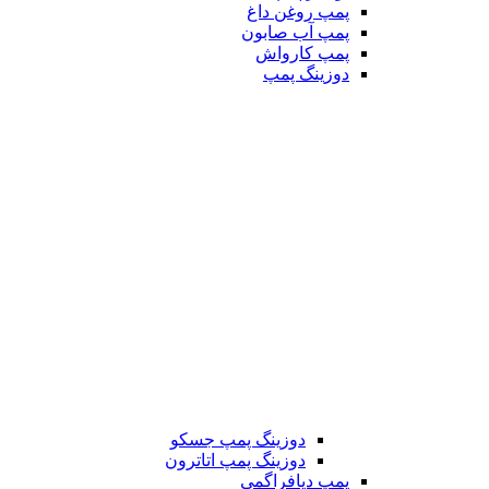
پمپ روغن داغ
پمپ آب صابون
پمپ کارواش
دوزینگ پمپ
دوزینگ پمپ جسکو
دوزینگ پمپ اتاترون
پمپ دیافراگمی