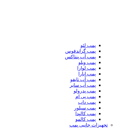
پمپ لئو
پمپ گراندفوس
پمپ آب پنتاکس
پمپ ویلو
پمپ لوارا
پمپ ابارا
پمپ آب تایفو
پمپ آب سایر
پمپ پدرولو
پمپ پی ام
پمپ داب
پمپ سیلور
پمپ کالپدا
پمپ کالمو
تجهیزات جانبی پمپ