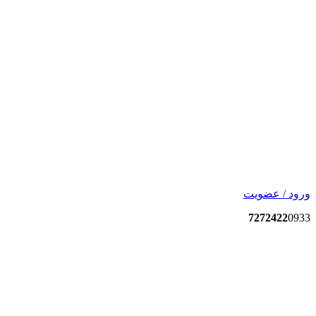
ورود / عضویت
7272422
0933