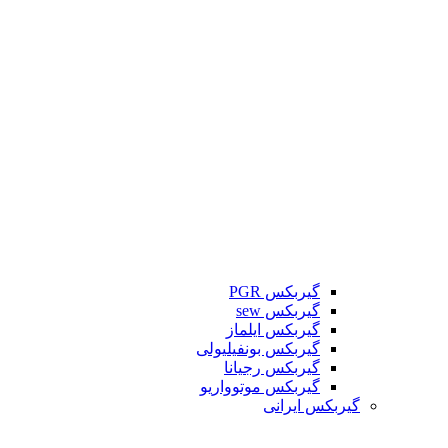
گیربکس PGR
گیربکس sew
گیربکس ایلماز
گیربکس بونفیلیولی
گیربکس رجیانا
گیربکس موتوواریو
گیربکس ایرانی