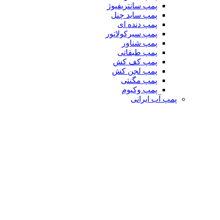
پمپ سانتریفیوژ
پمپ ساید چنل
پمپ دنده ای
پمپ سیرکولاتور
پمپ شناور
پمپ طبقاتی
پمپ کف کش
پمپ لجن کش
پمپ مگنتی
پمپ وکیوم
پمپ آب ایرانی