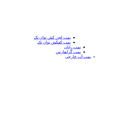
پمپ لجن کش توان تک
پمپ کفکش توان تک
پمپ رایان
پمپ گرانفارس
پمپ آب خارجی