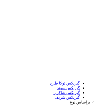
گیربکس توکا طرح
گیربکس سهند
گیربکس شاکرین
گیربکس شریف
براساس نوع