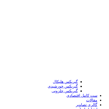
گیربکس هلیکال
گیربکس خورشیدی
گیربکس حلزونی
ست کامل اقتصادی
مقالات
گالری تصاویر