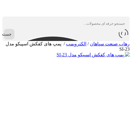
جستجو
رهاب صنعت سپاهان
/
الکتروپمپ
/
پمپ های کفکش اسپیکو مدل
SI-23