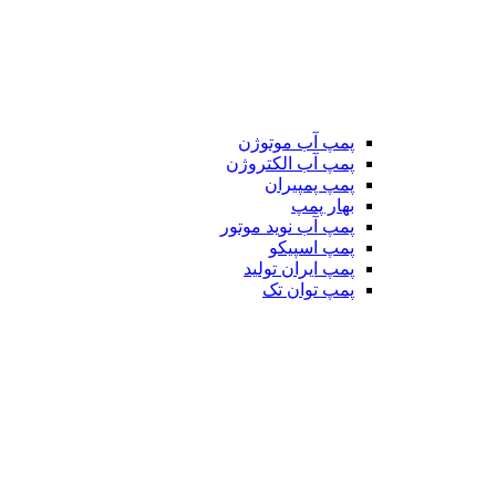
پمپ آب موتوژن
پمپ آب الکتروژن
پمپ پمپیران
بهار پمپ
پمپ آب نوید موتور
پمپ اسپیکو
پمپ ایران تولید
پمپ توان تک