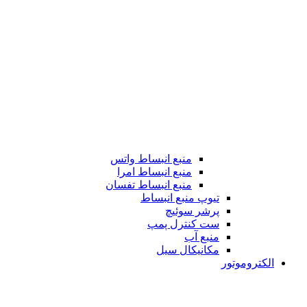
منبع انبساط واتس
منبع انبساط امرا
منبع انبساط تفسان
تیوپ منبع انبساط
پرشر سوئیچ
ست کنترل پمپ
منبع آب
مکانیکال سیل
الکتروموتور