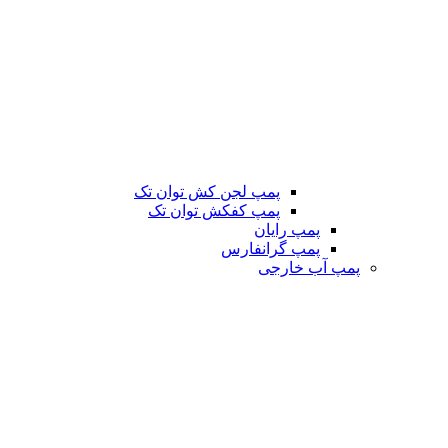
پمپ لجن کش توان تک
پمپ کفکش توان تک
پمپ رایان
پمپ گرانفارس
پمپ آب خارجی