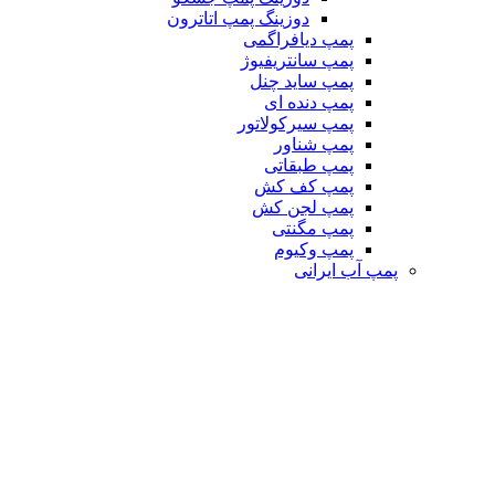
دوزینگ پمپ اتاترون
پمپ دیافراگمی
پمپ سانتریفیوژ
پمپ ساید چنل
پمپ دنده ای
پمپ سیرکولاتور
پمپ شناور
پمپ طبقاتی
پمپ کف کش
پمپ لجن کش
پمپ مگنتی
پمپ وکیوم
پمپ آب ایرانی