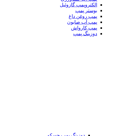
الکتروپمپ گازوئیل
بوستر پمپ
پمپ روغن داغ
پمپ آب صابون
پمپ کارواش
دوزینگ پمپ
دوزینگ پمپ جسکو