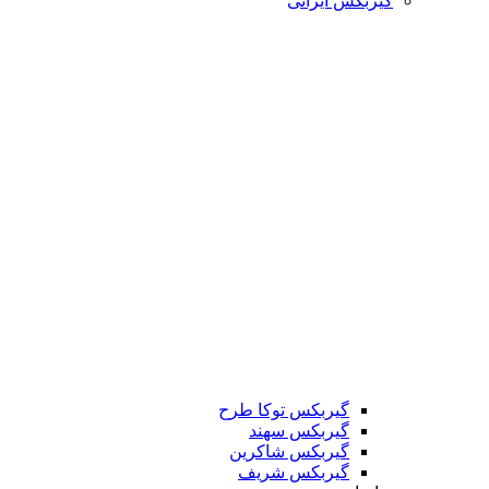
گیربکس ایرانی
گیربکس توکا طرح
گیربکس سهند
گیربکس شاکرین
گیربکس شریف