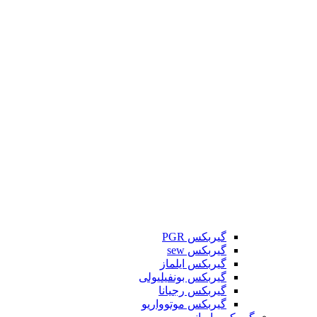
گیربکس PGR
گیربکس sew
گیربکس ایلماز
گیربکس بونفیلیولی
گیربکس رجیانا
گیربکس موتوواریو