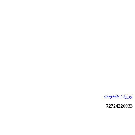
ورود / عضویت
7272422
0933