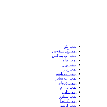
پمپ لئو
پمپ گراندفوس
پمپ آب پنتاکس
پمپ ویلو
پمپ لوارا
پمپ ابارا
پمپ آب تایفو
پمپ آب سایر
پمپ پدرولو
پمپ پی ام
پمپ داب
پمپ سیلور
پمپ کالپدا
پمپ کالمو