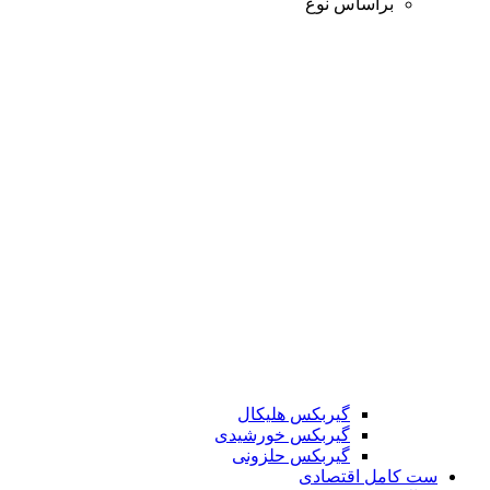
براساس نوع
گیربکس هلیکال
گیربکس خورشیدی
گیربکس حلزونی
ست کامل اقتصادی