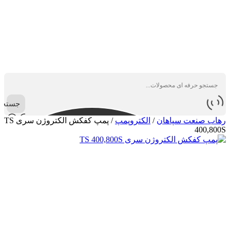
جستجو
رهاب صنعت سپاهان
/
الکتروپمپ
/
پمپ کفکش الکتروژن سری TS
400,800S