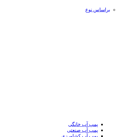
براساس نوع
پمپ آب خانگی
پمپ آب صنعتی
پمپ آب کشاورزی