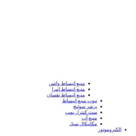
منبع انبساط واتس
منبع انبساط امرا
منبع انبساط تفسان
تیوپ منبع انبساط
پرشر سوئیچ
ست کنترل پمپ
منبع آب
مکانیکال سیل
الکتروموتور