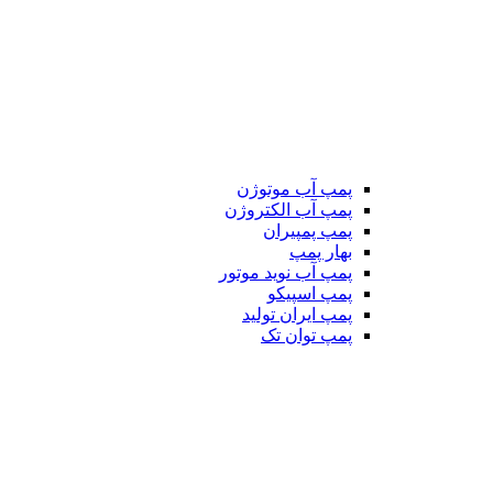
پمپ آب موتوژن
پمپ آب الکتروژن
پمپ پمپیران
بهار پمپ
پمپ آب نوید موتور
پمپ اسپیکو
پمپ ایران تولید
پمپ توان تک