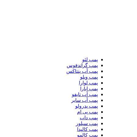
پمپ لئو
پمپ گراندفوس
پمپ آب پنتاکس
پمپ ویلو
پمپ لوارا
پمپ ابارا
پمپ آب تایفو
پمپ آب سایر
پمپ پدرولو
پمپ پی ام
پمپ داب
پمپ سیلور
پمپ کالپدا
پمپ کالمو