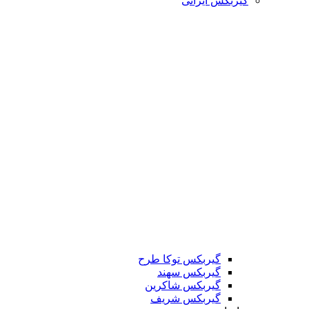
گیربکس ایرانی
گیربکس توکا طرح
گیربکس سهند
گیربکس شاکرین
گیربکس شریف