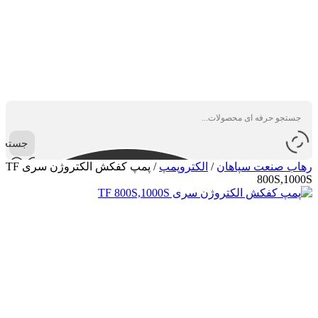
جستجو
رهاب صنعت سپاهان
/
الکتروپمپ
/
پمپ کفکش الکتروژن سری TF
800S,1000S