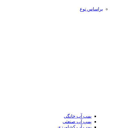
براساس نوع
پمپ آب خانگی
پمپ آب صنعتی
پمپ آب کشاورزی