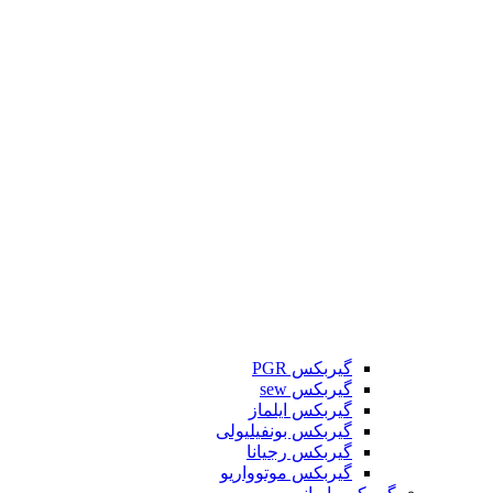
گیربکس PGR
گیربکس sew
گیربکس ایلماز
گیربکس بونفیلیولی
گیربکس رجیانا
گیربکس موتوواریو