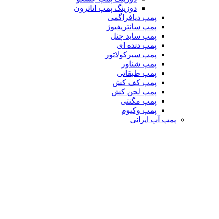
دوزینگ پمپ اتاترون
پمپ دیافراگمی
پمپ سانتریفیوژ
پمپ ساید چنل
پمپ دنده ای
پمپ سیرکولاتور
پمپ شناور
پمپ طبقاتی
پمپ کف کش
پمپ لجن کش
پمپ مگنتی
پمپ وکیوم
پمپ آب ایرانی