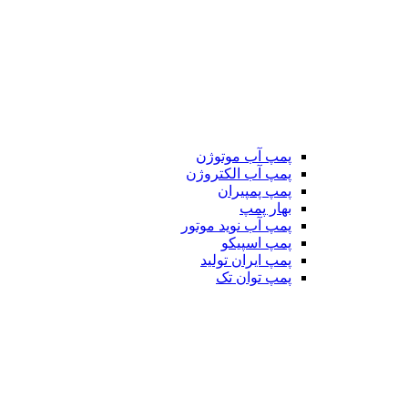
پمپ آب موتوژن
پمپ آب الکتروژن
پمپ پمپیران
بهار پمپ
پمپ آب نوید موتور
پمپ اسپیکو
پمپ ایران تولید
پمپ توان تک