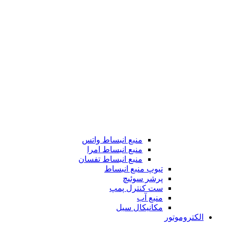
منبع انبساط واتس
منبع انبساط امرا
منبع انبساط تفسان
تیوپ منبع انبساط
پرشر سوئیچ
ست کنترل پمپ
منبع آب
مکانیکال سیل
الکتروموتور