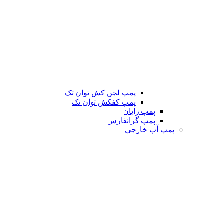
پمپ لجن کش توان تک
پمپ کفکش توان تک
پمپ رایان
پمپ گرانفارس
پمپ آب خارجی