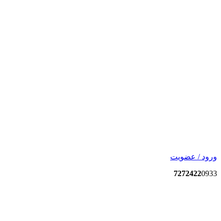
ورود / عضویت
7272422
0933