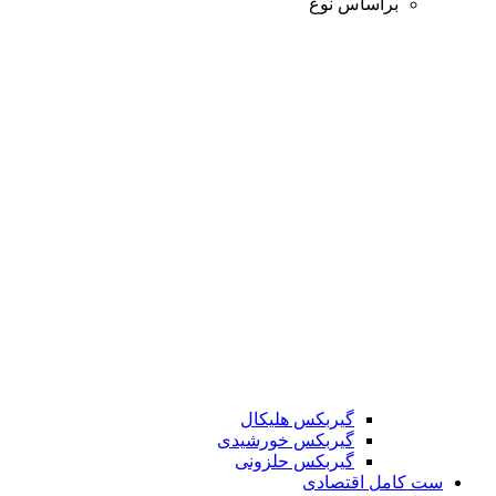
براساس نوع
گیربکس هلیکال
گیربکس خورشیدی
گیربکس حلزونی
ست کامل اقتصادی