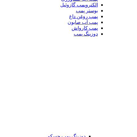
الکتروپمپ گازوئیل
بوستر پمپ
پمپ روغن داغ
پمپ آب صابون
پمپ کارواش
دوزینگ پمپ
دوزینگ پمپ جسکو