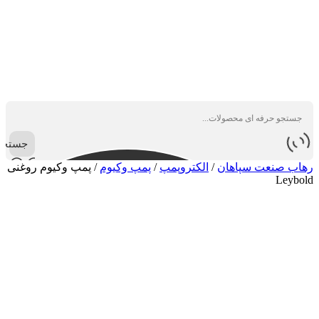
جستجو
رهاب صنعت سپاهان
/
الکتروپمپ
/
پمپ وکیوم
/
پمپ وکیوم روغنی
Leybold