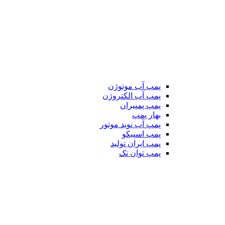
پمپ آب موتوژن
پمپ آب الکتروژن
پمپ پمپیران
بهار پمپ
پمپ آب نوید موتور
پمپ اسپیکو
پمپ ایران تولید
پمپ توان تک