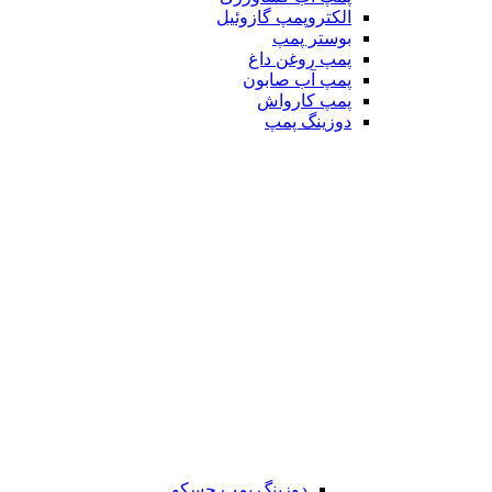
الکتروپمپ گازوئیل
بوستر پمپ
پمپ روغن داغ
پمپ آب صابون
پمپ کارواش
دوزینگ پمپ
دوزینگ پمپ جسکو