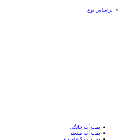
براساس نوع
پمپ آب خانگی
پمپ آب صنعتی
پمپ آب کشاورزی