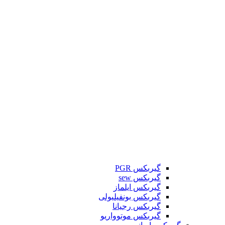
گیربکس PGR
گیربکس sew
گیربکس ایلماز
گیربکس بونفیلیولی
گیربکس رجیانا
گیربکس موتوواریو