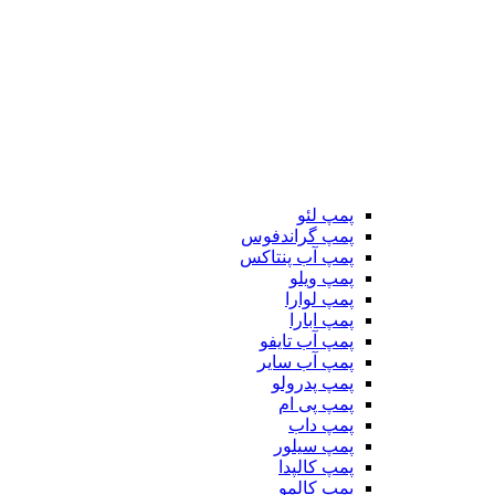
پمپ لئو
پمپ گراندفوس
پمپ آب پنتاکس
پمپ ویلو
پمپ لوارا
پمپ ابارا
پمپ آب تایفو
پمپ آب سایر
پمپ پدرولو
پمپ پی ام
پمپ داب
پمپ سیلور
پمپ کالپدا
پمپ کالمو