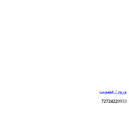
ورود / عضویت
7272422
0933