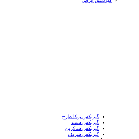
گیربکس ایرانی
گیربکس توکا طرح
گیربکس سهند
گیربکس شاکرین
گیربکس شریف