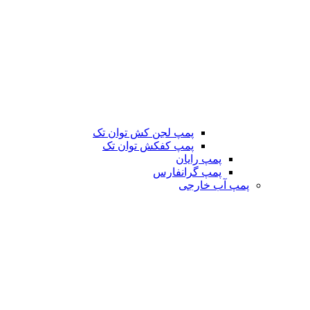
پمپ لجن کش توان تک
پمپ کفکش توان تک
پمپ رایان
پمپ گرانفارس
پمپ آب خارجی