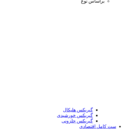
براساس نوع
گیربکس هلیکال
گیربکس خورشیدی
گیربکس حلزونی
ست کامل اقتصادی