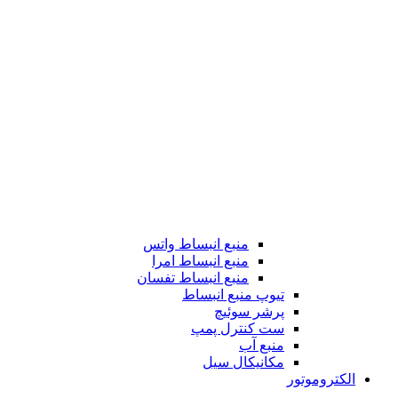
منبع انبساط واتس
منبع انبساط امرا
منبع انبساط تفسان
تیوپ منبع انبساط
پرشر سوئیچ
ست کنترل پمپ
منبع آب
مکانیکال سیل
الکتروموتور