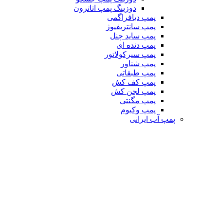
دوزینگ پمپ اتاترون
پمپ دیافراگمی
پمپ سانتریفیوژ
پمپ ساید چنل
پمپ دنده ای
پمپ سیرکولاتور
پمپ شناور
پمپ طبقاتی
پمپ کف کش
پمپ لجن کش
پمپ مگنتی
پمپ وکیوم
پمپ آب ایرانی