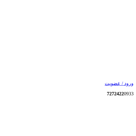
ورود / عضویت
7272422
0933