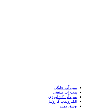
پمپ آب خانگی
پمپ آب صنعتی
پمپ آب کشاورزی
الکتروپمپ گازوئیل
بوستر پمپ