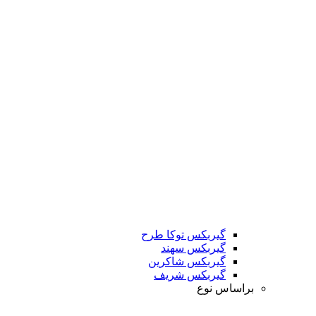
گیربکس توکا طرح
گیربکس سهند
گیربکس شاکرین
گیربکس شریف
براساس نوع