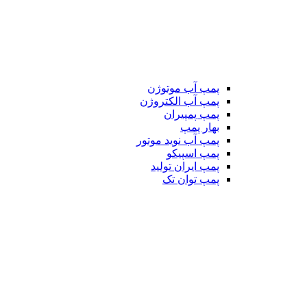
پمپ آب موتوژن
پمپ آب الکتروژن
پمپ پمپیران
بهار پمپ
پمپ آب نوید موتور
پمپ اسپیکو
پمپ ایران تولید
پمپ توان تک