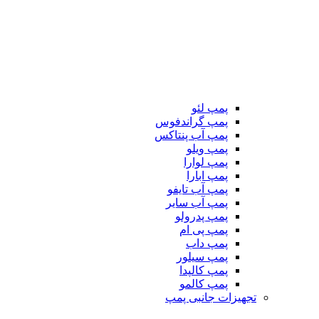
پمپ لئو
پمپ گراندفوس
پمپ آب پنتاکس
پمپ ویلو
پمپ لوارا
پمپ ابارا
پمپ آب تایفو
پمپ آب سایر
پمپ پدرولو
پمپ پی ام
پمپ داب
پمپ سیلور
پمپ کالپدا
پمپ کالمو
تجهیزات جانبی پمپ