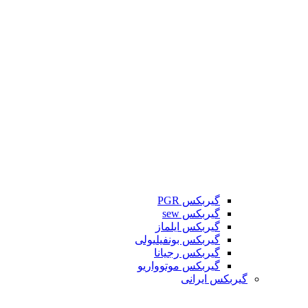
گیربکس PGR
گیربکس sew
گیربکس ایلماز
گیربکس بونفیلیولی
گیربکس رجیانا
گیربکس موتوواریو
گیربکس ایرانی