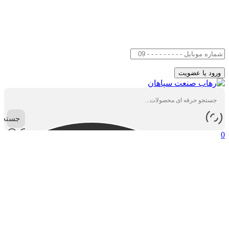
جستجو
0