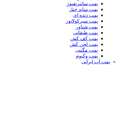
پمپ سانتریفیوژ
پمپ ساید چنل
پمپ دنده ای
پمپ سیرکولاتور
پمپ شناور
پمپ طبقاتی
پمپ کف کش
پمپ لجن کش
پمپ مگنتی
پمپ وکیوم
پمپ آب ایرانی