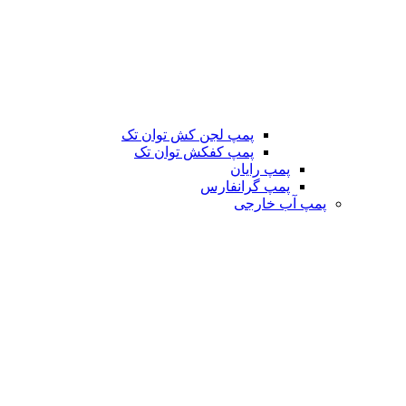
پمپ لجن کش توان تک
پمپ کفکش توان تک
پمپ رایان
پمپ گرانفارس
پمپ آب خارجی