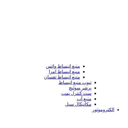
منبع انبساط واتس
منبع انبساط امرا
منبع انبساط تفسان
تیوپ منبع انبساط
پرشر سوئیچ
ست کنترل پمپ
منبع آب
مکانیکال سیل
الکتروموتور