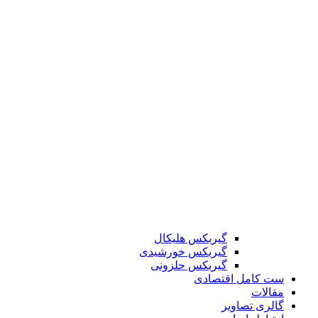
گیربکس هلیکال
گیربکس خورشیدی
گیربکس حلزونی
ست کامل اقتصادی
مقالات
گالری تصاویر