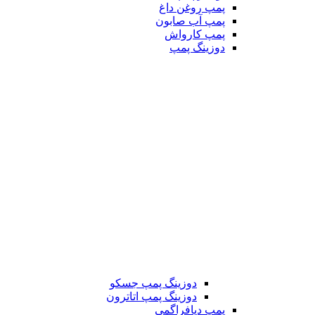
پمپ روغن داغ
پمپ آب صابون
پمپ کارواش
دوزینگ پمپ
دوزینگ پمپ جسکو
دوزینگ پمپ اتاترون
پمپ دیافراگمی