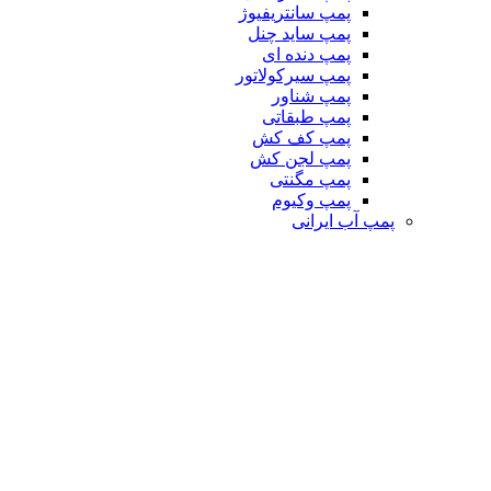
پمپ سانتریفیوژ
پمپ ساید چنل
پمپ دنده ای
پمپ سیرکولاتور
پمپ شناور
پمپ طبقاتی
پمپ کف کش
پمپ لجن کش
پمپ مگنتی
پمپ وکیوم
پمپ آب ایرانی