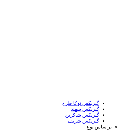
گیربکس توکا طرح
گیربکس سهند
گیربکس شاکرین
گیربکس شریف
براساس نوع