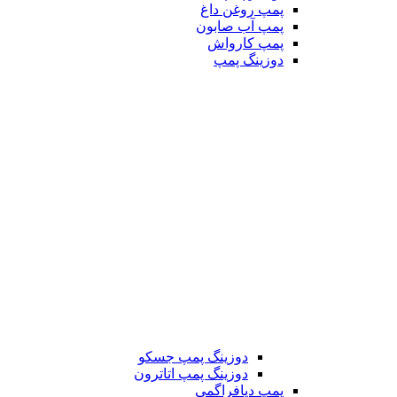
پمپ روغن داغ
پمپ آب صابون
پمپ کارواش
دوزینگ پمپ
دوزینگ پمپ جسکو
دوزینگ پمپ اتاترون
پمپ دیافراگمی