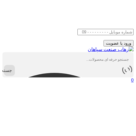
جستجو
0