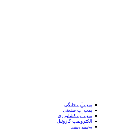
پمپ آب خانگی
پمپ آب صنعتی
پمپ آب کشاورزی
الکتروپمپ گازوئیل
بوستر پمپ