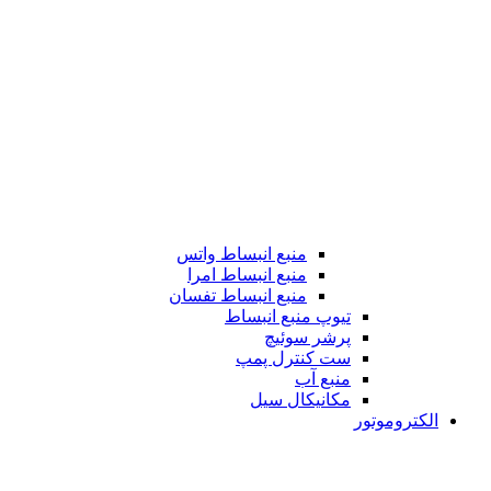
منبع انبساط واتس
منبع انبساط امرا
منبع انبساط تفسان
تیوپ منبع انبساط
پرشر سوئیچ
ست کنترل پمپ
منبع آب
مکانیکال سیل
الکتروموتور