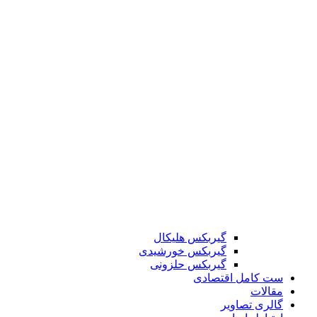
گیربکس هلیکال
گیربکس خورشیدی
گیربکس حلزونی
ست کامل اقتصادی
مقالات
گالری تصاویر