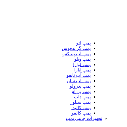
پمپ لئو
پمپ گراندفوس
پمپ آب پنتاکس
پمپ ویلو
پمپ لوارا
پمپ ابارا
پمپ آب تایفو
پمپ آب سایر
پمپ پدرولو
پمپ پی ام
پمپ داب
پمپ سیلور
پمپ کالپدا
پمپ کالمو
تجهیزات جانبی پمپ