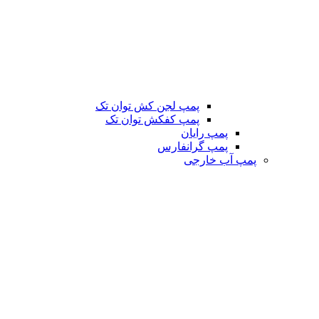
پمپ لجن کش توان تک
پمپ کفکش توان تک
پمپ رایان
پمپ گرانفارس
پمپ آب خارجی