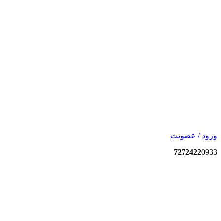
ورود / عضویت
7272422
0933