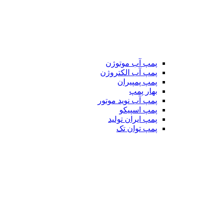
پمپ آب موتوژن
پمپ آب الکتروژن
پمپ پمپیران
بهار پمپ
پمپ آب نوید موتور
پمپ اسپیکو
پمپ ایران تولید
پمپ توان تک