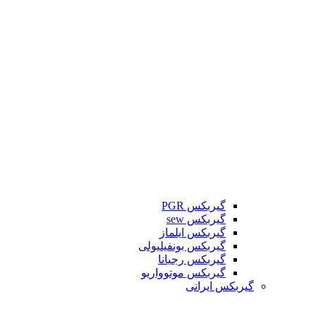
گیربکس PGR
گیربکس sew
گیربکس ایلماز
گیربکس بونفیلیولی
گیربکس رجیانا
گیربکس موتوواریو
گیربکس ایرانی