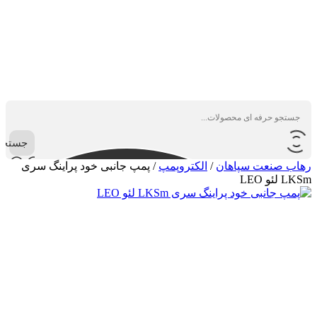
جستجو
رهاب صنعت سپاهان
/
الکتروپمپ
/
پمپ جانبی خود پراینگ سری
LKSm لئو LEO