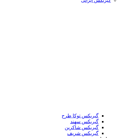
گیربکس ایرانی
گیربکس توکا طرح
گیربکس سهند
گیربکس شاکرین
گیربکس شریف