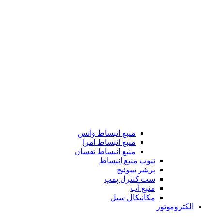
منبع انبساط واتس
منبع انبساط امرا
منبع انبساط تفسان
تیوپ منبع انبساط
پرشر سوئیچ
ست کنترل پمپ
منبع آب
مکانیکال سیل
الکتروموتور