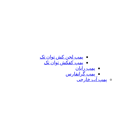
پمپ لجن کش توان تک
پمپ کفکش توان تک
پمپ رایان
پمپ گرانفارس
پمپ آب خارجی