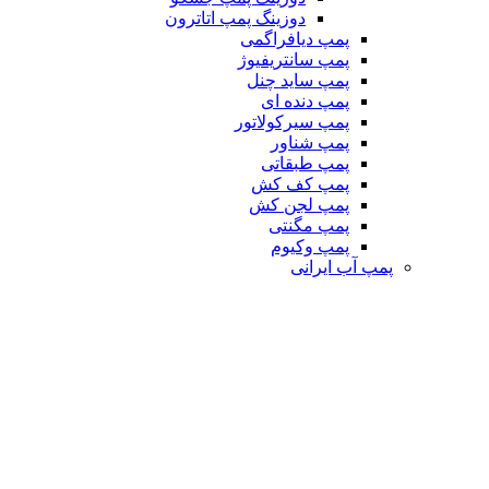
دوزینگ پمپ اتاترون
پمپ دیافراگمی
پمپ سانتریفیوژ
پمپ ساید چنل
پمپ دنده ای
پمپ سیرکولاتور
پمپ شناور
پمپ طبقاتی
پمپ کف کش
پمپ لجن کش
پمپ مگنتی
پمپ وکیوم
پمپ آب ایرانی