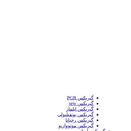
گیربکس PGR
گیربکس sew
گیربکس ایلماز
گیربکس بونفیلیولی
گیربکس رجیانا
گیربکس موتوواریو