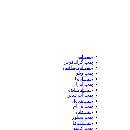
پمپ لئو
پمپ گراندفوس
پمپ آب پنتاکس
پمپ ویلو
پمپ لوارا
پمپ ابارا
پمپ آب تایفو
پمپ آب سایر
پمپ پدرولو
پمپ پی ام
پمپ داب
پمپ سیلور
پمپ کالپدا
پمپ کالمو