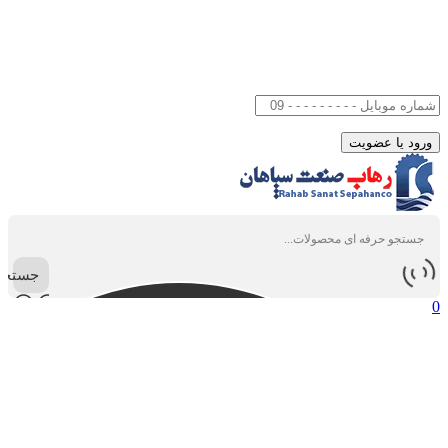
جستجو
0