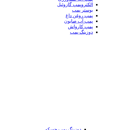
الکتروپمپ گازوئیل
بوستر پمپ
پمپ روغن داغ
پمپ آب صابون
پمپ کارواش
دوزینگ پمپ
دوزینگ پمپ جسکو