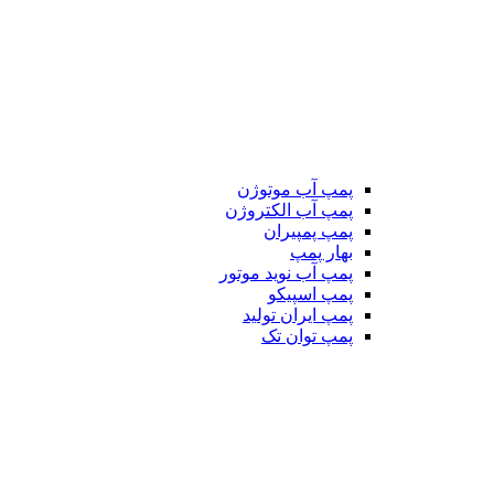
پمپ آب موتوژن
پمپ آب الکتروژن
پمپ پمپیران
بهار پمپ
پمپ آب نوید موتور
پمپ اسپیکو
پمپ ایران تولید
پمپ توان تک