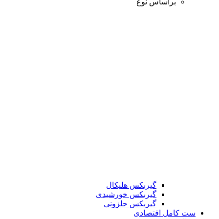
براساس نوع
گیربکس هلیکال
گیربکس خورشیدی
گیربکس حلزونی
ست کامل اقتصادی