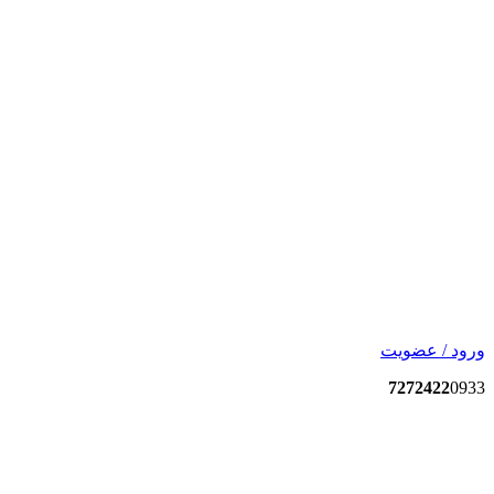
ورود / عضویت
7272422
0933