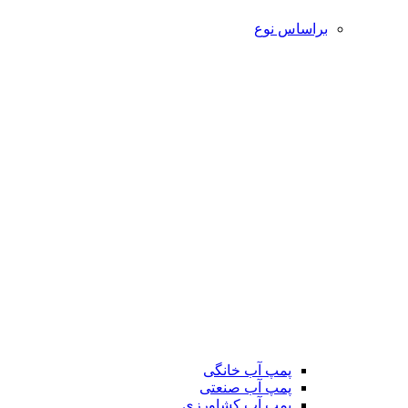
براساس نوع
پمپ آب خانگی
پمپ آب صنعتی
پمپ آب کشاورزی