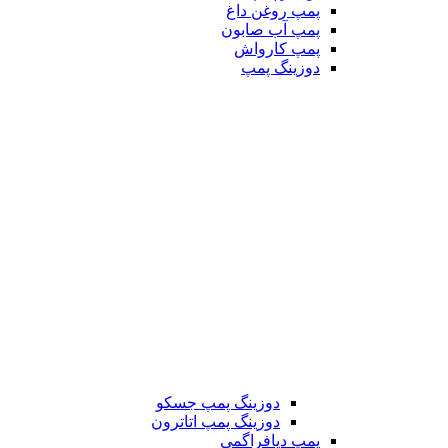
پمپ روغن داغ
پمپ آب صابون
پمپ کارواش
دوزینگ پمپ
دوزینگ پمپ جسکو
دوزینگ پمپ اتاترون
پمپ دیافراگمی