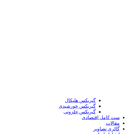
گیربکس هلیکال
گیربکس خورشیدی
گیربکس حلزونی
ست کامل اقتصادی
مقالات
گالری تصاویر