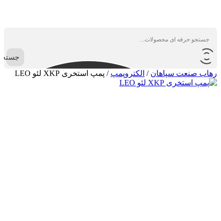
جستجو
رهاب صنعت سپاهان
/
الکتروپمپ
/
پمپ استخری XKP لئو LEO