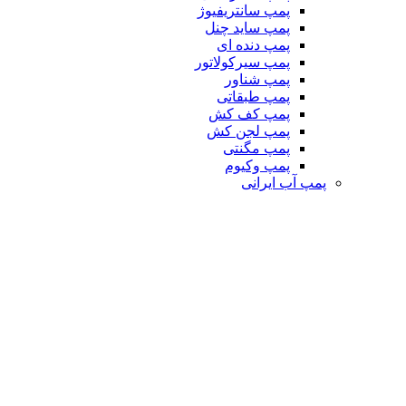
پمپ سانتریفیوژ
پمپ ساید چنل
پمپ دنده ای
پمپ سیرکولاتور
پمپ شناور
پمپ طبقاتی
پمپ کف کش
پمپ لجن کش
پمپ مگنتی
پمپ وکیوم
پمپ آب ایرانی