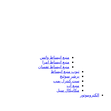
منبع انبساط واتس
منبع انبساط امرا
منبع انبساط تفسان
تیوپ منبع انبساط
پرشر سوئیچ
ست کنترل پمپ
منبع آب
مکانیکال سیل
الکتروموتور