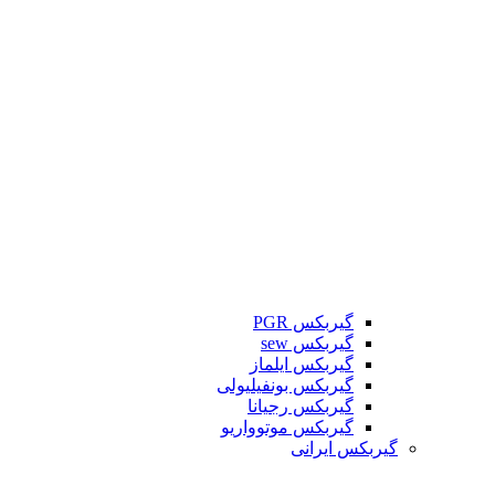
گیربکس PGR
گیربکس sew
گیربکس ایلماز
گیربکس بونفیلیولی
گیربکس رجیانا
گیربکس موتوواریو
گیربکس ایرانی