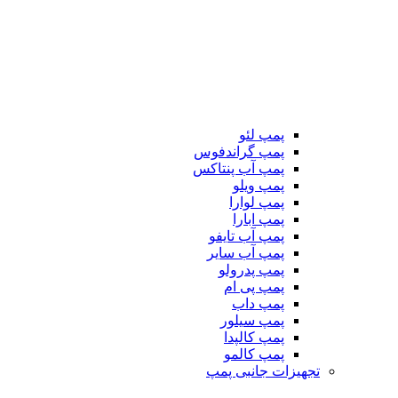
پمپ لئو
پمپ گراندفوس
پمپ آب پنتاکس
پمپ ویلو
پمپ لوارا
پمپ ابارا
پمپ آب تایفو
پمپ آب سایر
پمپ پدرولو
پمپ پی ام
پمپ داب
پمپ سیلور
پمپ کالپدا
پمپ کالمو
تجهیزات جانبی پمپ