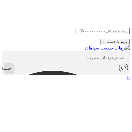
جستجو
0