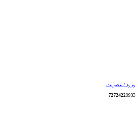
ورود / عضویت
7272422
0933