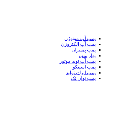
پمپ آب موتوژن
پمپ آب الکتروژن
پمپ پمپیران
بهار پمپ
پمپ آب نوید موتور
پمپ اسپیکو
پمپ ایران تولید
پمپ توان تک