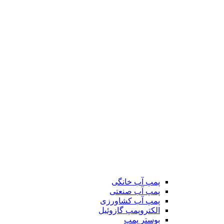
پمپ آب خانگی
پمپ آب صنعتی
پمپ آب کشاورزی
الکتروپمپ گازوئیل
بوستر پمپ