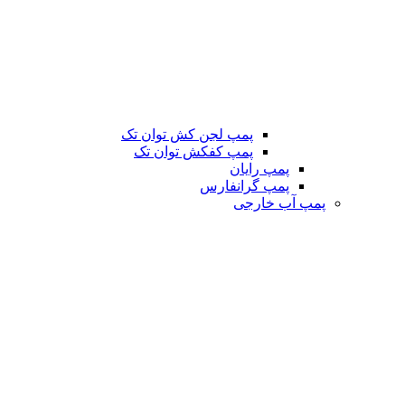
پمپ لجن کش توان تک
پمپ کفکش توان تک
پمپ رایان
پمپ گرانفارس
پمپ آب خارجی