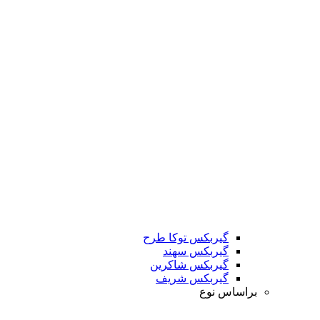
گیربکس توکا طرح
گیربکس سهند
گیربکس شاکرین
گیربکس شریف
براساس نوع