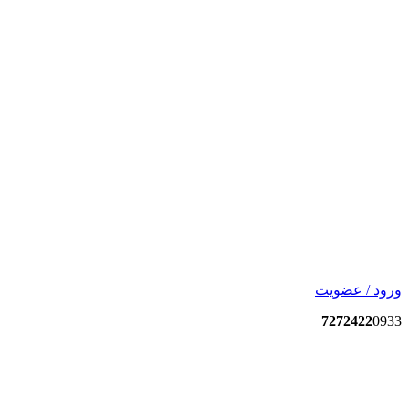
ورود / عضویت
7272422
0933