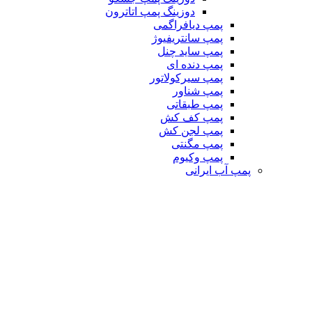
دوزینگ پمپ اتاترون
پمپ دیافراگمی
پمپ سانتریفیوژ
پمپ ساید چنل
پمپ دنده ای
پمپ سیرکولاتور
پمپ شناور
پمپ طبقاتی
پمپ کف کش
پمپ لجن کش
پمپ مگنتی
پمپ وکیوم
پمپ آب ایرانی