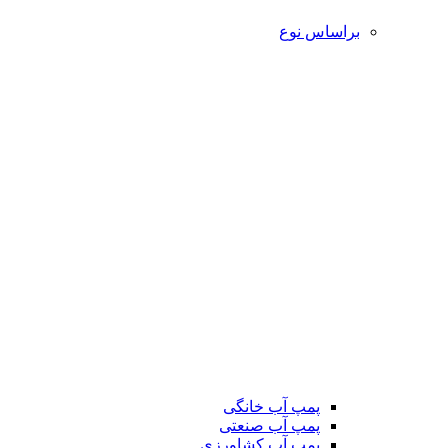
براساس نوع
پمپ آب خانگی
پمپ آب صنعتی
پمپ آب کشاورزی