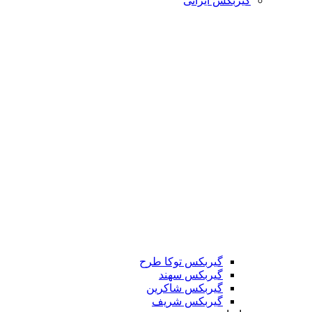
گیربکس ایرانی
گیربکس توکا طرح
گیربکس سهند
گیربکس شاکرین
گیربکس شریف