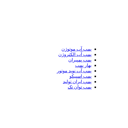
پمپ آب موتوژن
پمپ آب الکتروژن
پمپ پمپیران
بهار پمپ
پمپ آب نوید موتور
پمپ اسپیکو
پمپ ایران تولید
پمپ توان تک