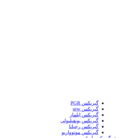
گیربکس PGR
گیربکس sew
گیربکس ایلماز
گیربکس بونفیلیولی
گیربکس رجیانا
گیربکس موتوواریو