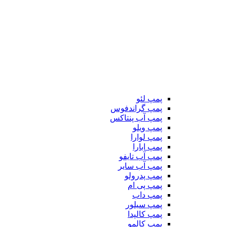
پمپ لئو
پمپ گراندفوس
پمپ آب پنتاکس
پمپ ویلو
پمپ لوارا
پمپ ابارا
پمپ آب تایفو
پمپ آب سایر
پمپ پدرولو
پمپ پی ام
پمپ داب
پمپ سیلور
پمپ کالپدا
پمپ کالمو