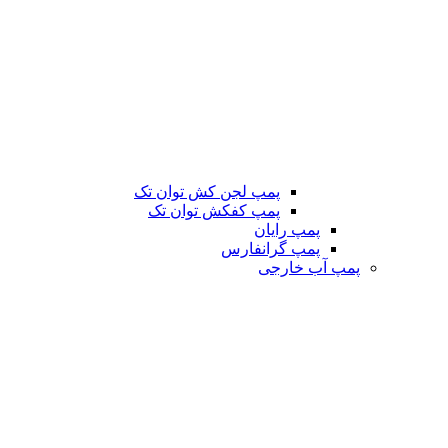
پمپ لجن کش توان تک
پمپ کفکش توان تک
پمپ رایان
پمپ گرانفارس
پمپ آب خارجی