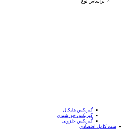
براساس نوع
گیربکس هلیکال
گیربکس خورشیدی
گیربکس حلزونی
ست کامل اقتصادی