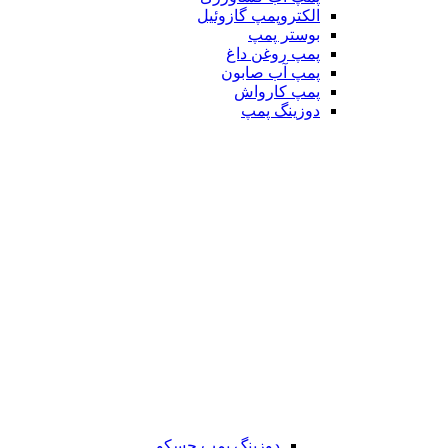
الکتروپمپ گازوئیل
بوستر پمپ
پمپ روغن داغ
پمپ آب صابون
پمپ کارواش
دوزینگ پمپ
دوزینگ پمپ جسکو