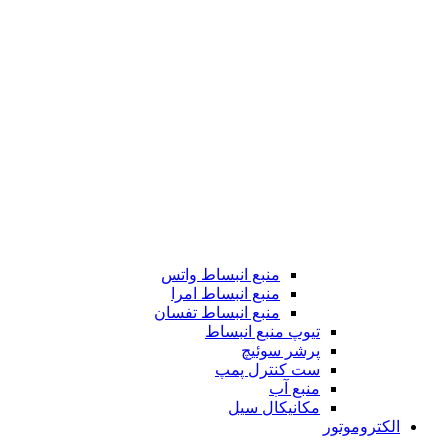
منبع انبساط واتس
منبع انبساط امرا
منبع انبساط تفسان
تیوپ منبع انبساط
پرشر سوئیچ
ست کنترل پمپ
منبع آب
مکانیکال سیل
الکتروموتور