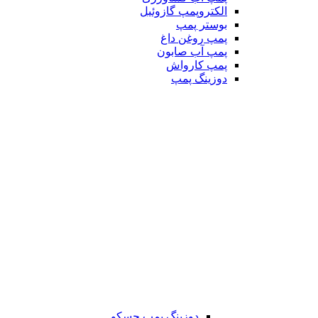
الکتروپمپ گازوئیل
بوستر پمپ
پمپ روغن داغ
پمپ آب صابون
پمپ کارواش
دوزینگ پمپ
دوزینگ پمپ جسکو