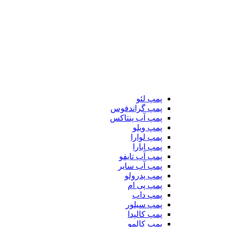
پمپ لئو
پمپ گراندفوس
پمپ آب پنتاکس
پمپ ویلو
پمپ لوارا
پمپ ابارا
پمپ آب تایفو
پمپ آب سایر
پمپ پدرولو
پمپ پی ام
پمپ داب
پمپ سیلور
پمپ کالپدا
پمپ کالمو