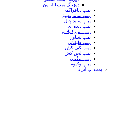
دوزینگ پمپ اتاترون
پمپ دیافراگمی
پمپ سانتریفیوژ
پمپ ساید چنل
پمپ دنده ای
پمپ سیرکولاتور
پمپ شناور
پمپ طبقاتی
پمپ کف کش
پمپ لجن کش
پمپ مگنتی
پمپ وکیوم
پمپ آب ایرانی