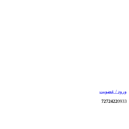
ورود / عضویت
7272422
0933