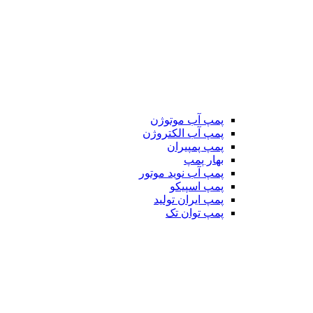
پمپ آب موتوژن
پمپ آب الکتروژن
پمپ پمپیران
بهار پمپ
پمپ آب نوید موتور
پمپ اسپیکو
پمپ ایران تولید
پمپ توان تک