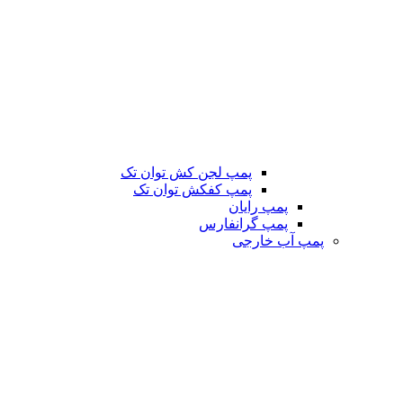
پمپ لجن کش توان تک
پمپ کفکش توان تک
پمپ رایان
پمپ گرانفارس
پمپ آب خارجی