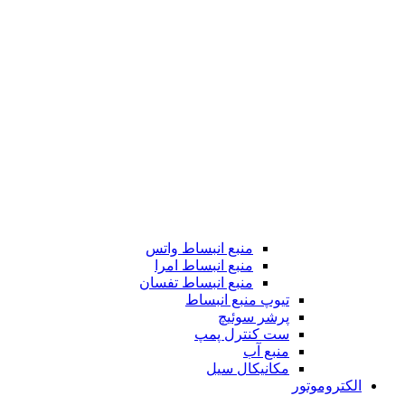
منبع انبساط واتس
منبع انبساط امرا
منبع انبساط تفسان
تیوپ منبع انبساط
پرشر سوئیچ
ست کنترل پمپ
منبع آب
مکانیکال سیل
الکتروموتور