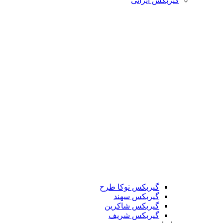
گیربکس ایرانی
گیربکس توکا طرح
گیربکس سهند
گیربکس شاکرین
گیربکس شریف