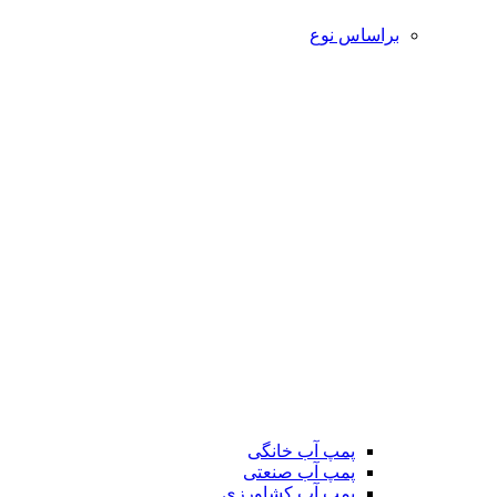
براساس نوع
پمپ آب خانگی
پمپ آب صنعتی
پمپ آب کشاورزی