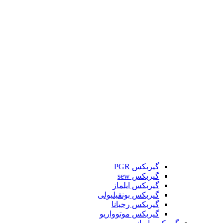
گیربکس PGR
گیربکس sew
گیربکس ایلماز
گیربکس بونفیلیولی
گیربکس رجیانا
گیربکس موتوواریو