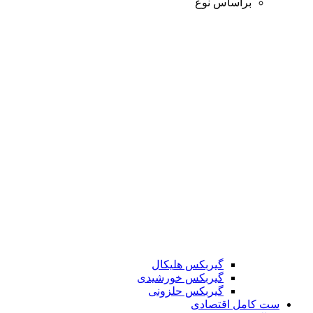
براساس نوع
گیربکس هلیکال
گیربکس خورشیدی
گیربکس حلزونی
ست کامل اقتصادی