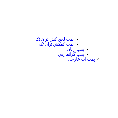
پمپ لجن کش توان تک
پمپ کفکش توان تک
پمپ رایان
پمپ گرانفارس
پمپ آب خارجی