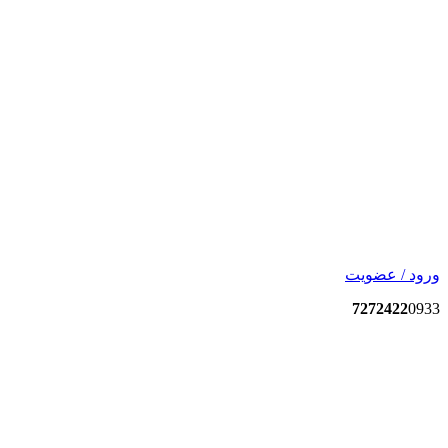
ورود / عضویت
7272422
0933