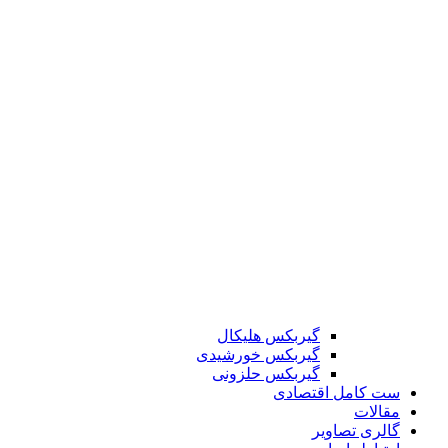
گیربکس هلیکال
گیربکس خورشیدی
گیربکس حلزونی
ست کامل اقتصادی
مقالات
گالری تصاویر