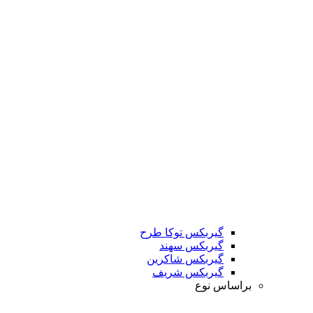
گیربکس توکا طرح
گیربکس سهند
گیربکس شاکرین
گیربکس شریف
براساس نوع