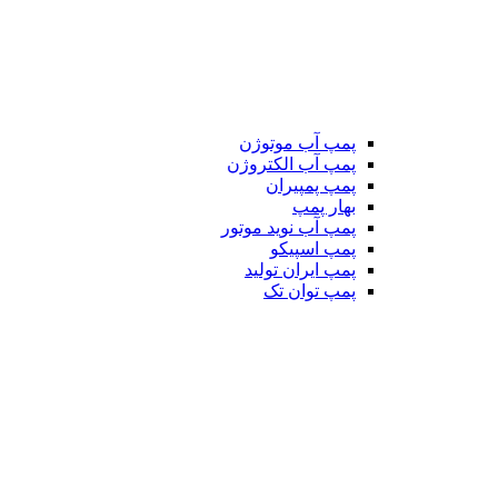
پمپ آب موتوژن
پمپ آب الکتروژن
پمپ پمپیران
بهار پمپ
پمپ آب نوید موتور
پمپ اسپیکو
پمپ ایران تولید
پمپ توان تک