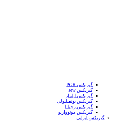
گیربکس PGR
گیربکس sew
گیربکس ایلماز
گیربکس بونفیلیولی
گیربکس رجیانا
گیربکس موتوواریو
گیربکس ایرانی