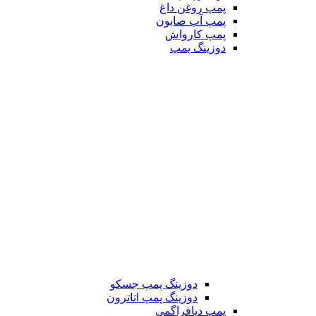
پمپ روغن داغ
پمپ آب صابون
پمپ کارواش
دوزینگ پمپ
دوزینگ پمپ جسکو
دوزینگ پمپ اتاترون
پمپ دیافراگمی