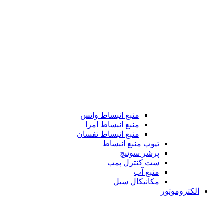
منبع انبساط واتس
منبع انبساط امرا
منبع انبساط تفسان
تیوپ منبع انبساط
پرشر سوئیچ
ست کنترل پمپ
منبع آب
مکانیکال سیل
الکتروموتور