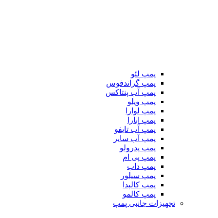
پمپ لئو
پمپ گراندفوس
پمپ آب پنتاکس
پمپ ویلو
پمپ لوارا
پمپ ابارا
پمپ آب تایفو
پمپ آب سایر
پمپ پدرولو
پمپ پی ام
پمپ داب
پمپ سیلور
پمپ کالپدا
پمپ کالمو
تجهیزات جانبی پمپ