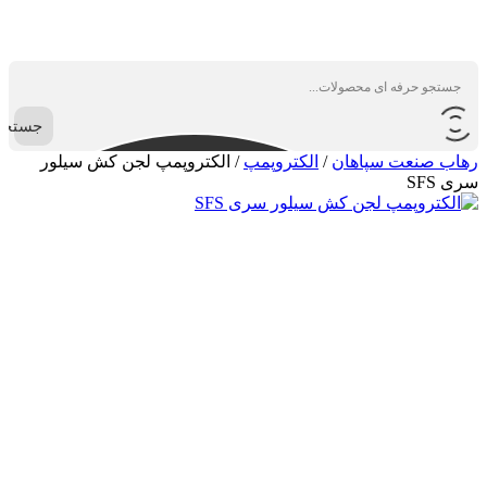
جستجو
رهاب صنعت سپاهان
/
الکتروپمپ
/
الکتروپمپ لجن کش سیلور
سری SFS