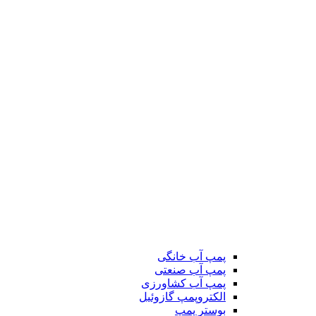
پمپ آب خانگی
پمپ آب صنعتی
پمپ آب کشاورزی
الکتروپمپ گازوئیل
بوستر پمپ