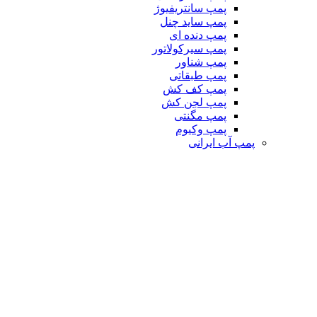
پمپ سانتریفیوژ
پمپ ساید چنل
پمپ دنده ای
پمپ سیرکولاتور
پمپ شناور
پمپ طبقاتی
پمپ کف کش
پمپ لجن کش
پمپ مگنتی
پمپ وکیوم
پمپ آب ایرانی