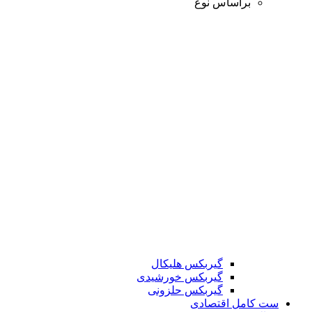
براساس نوع
گیربکس هلیکال
گیربکس خورشیدی
گیربکس حلزونی
ست کامل اقتصادی