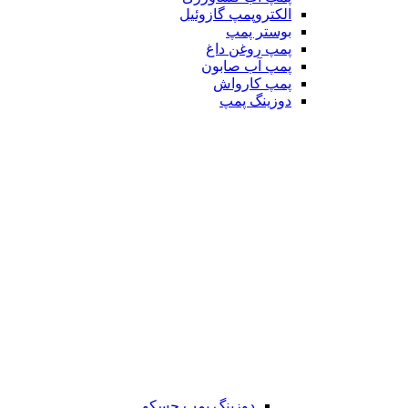
الکتروپمپ گازوئیل
بوستر پمپ
پمپ روغن داغ
پمپ آب صابون
پمپ کارواش
دوزینگ پمپ
دوزینگ پمپ جسکو