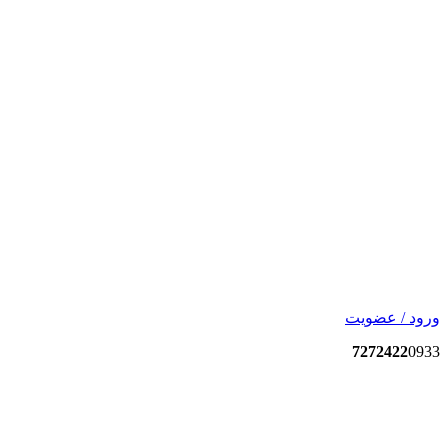
ورود / عضویت
7272422
0933