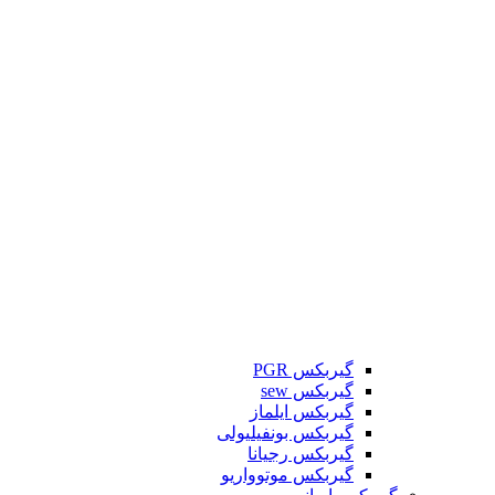
گیربکس PGR
گیربکس sew
گیربکس ایلماز
گیربکس بونفیلیولی
گیربکس رجیانا
گیربکس موتوواریو