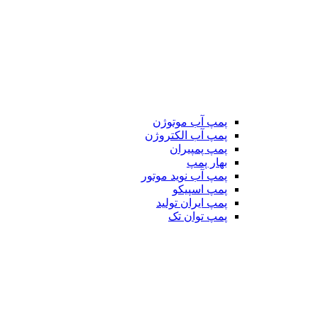
پمپ آب موتوژن
پمپ آب الکتروژن
پمپ پمپیران
بهار پمپ
پمپ آب نوید موتور
پمپ اسپیکو
پمپ ایران تولید
پمپ توان تک