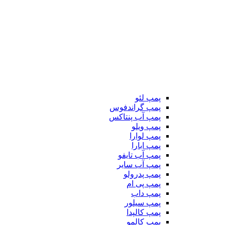
پمپ لئو
پمپ گراندفوس
پمپ آب پنتاکس
پمپ ویلو
پمپ لوارا
پمپ ابارا
پمپ آب تایفو
پمپ آب سایر
پمپ پدرولو
پمپ پی ام
پمپ داب
پمپ سیلور
پمپ کالپدا
پمپ کالمو