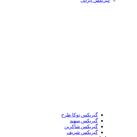
گیربکس ایرانی
گیربکس توکا طرح
گیربکس سهند
گیربکس شاکرین
گیربکس شریف