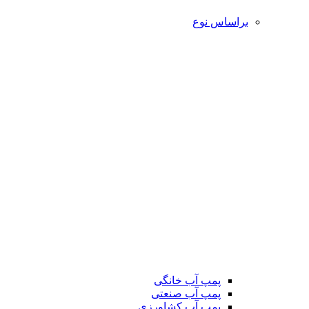
براساس نوع
پمپ آب خانگی
پمپ آب صنعتی
پمپ آب کشاورزی