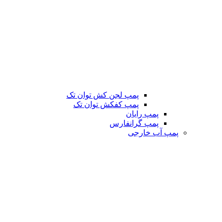
پمپ لجن کش توان تک
پمپ کفکش توان تک
پمپ رایان
پمپ گرانفارس
پمپ آب خارجی