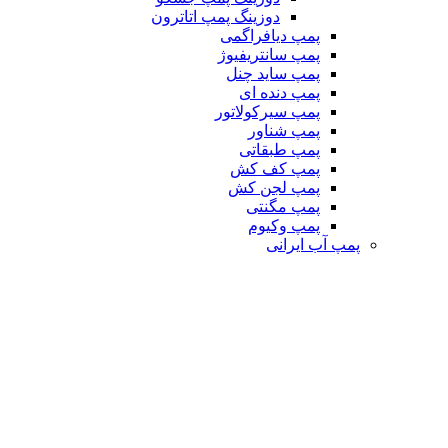
دوزینگ پمپ اتاترون
پمپ دیافراگمی
پمپ سانتریفیوژ
پمپ ساید چنل
پمپ دنده ای
پمپ سیرکولاتور
پمپ شناور
پمپ طبقاتی
پمپ کف کش
پمپ لجن کش
پمپ مگنتی
پمپ وکیوم
پمپ آب ایرانی