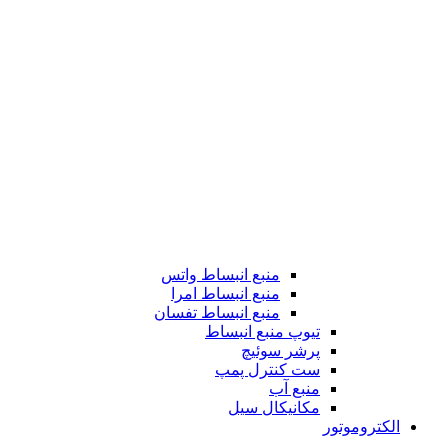
منبع انبساط واتس
منبع انبساط امرا
منبع انبساط تفسان
تیوپ منبع انبساط
پرشر سوئیچ
ست کنترل پمپ
منبع آب
مکانیکال سیل
الکتروموتور