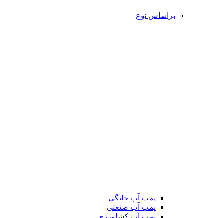
براساس نوع
پمپ آب خانگی
پمپ آب صنعتی
پمپ آب کشاورزی