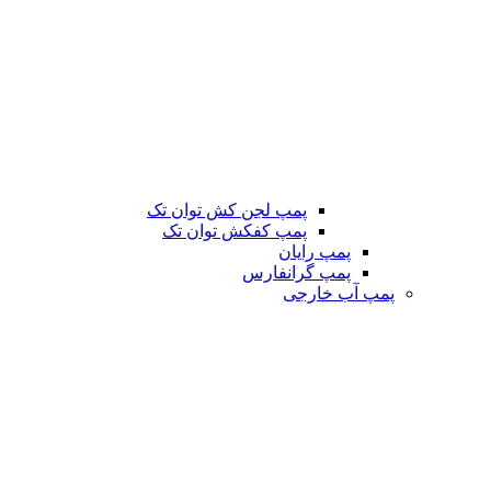
پمپ لجن کش توان تک
پمپ کفکش توان تک
پمپ رایان
پمپ گرانفارس
پمپ آب خارجی