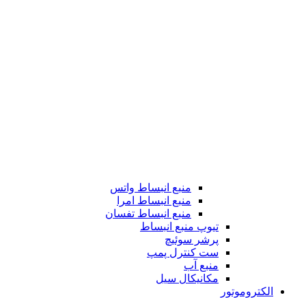
منبع انبساط واتس
منبع انبساط امرا
منبع انبساط تفسان
تیوپ منبع انبساط
پرشر سوئیچ
ست کنترل پمپ
منبع آب
مکانیکال سیل
الکتروموتور