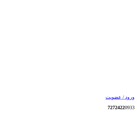
ورود / عضویت
7272422
0933