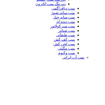
دوزینگ پمپ اتاترون
پمپ دیافراگمی
پمپ سانتریفیوژ
پمپ ساید چنل
پمپ دنده ای
پمپ سیرکولاتور
پمپ شناور
پمپ طبقاتی
پمپ کف کش
پمپ لجن کش
پمپ مگنتی
پمپ وکیوم
پمپ آب ایرانی