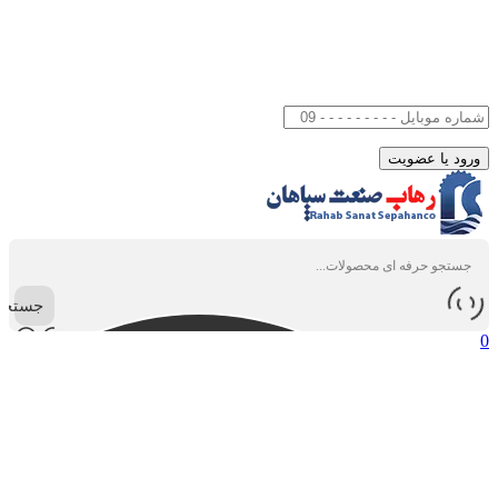
جستجو
0