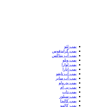
پمپ لئو
پمپ گراندفوس
پمپ آب پنتاکس
پمپ ویلو
پمپ لوارا
پمپ ابارا
پمپ آب تایفو
پمپ آب سایر
پمپ پدرولو
پمپ پی ام
پمپ داب
پمپ سیلور
پمپ کالپدا
پمپ کالمو