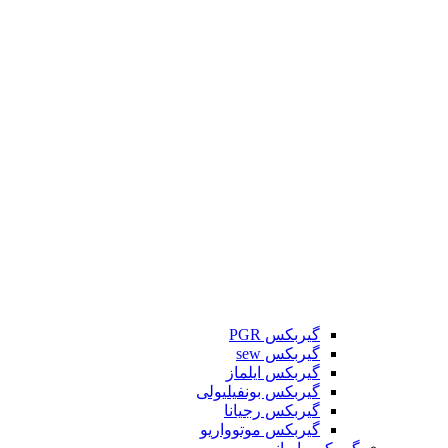
گیربکس PGR
گیربکس sew
گیربکس ایلماز
گیربکس بونفیلیولی
گیربکس رجیانا
گیربکس موتوواریو