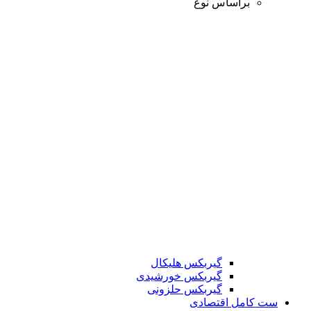
براساس نوع
گیربکس هلیکال
گیربکس خورشیدی
گیربکس حلزونی
ست کامل اقتصادی