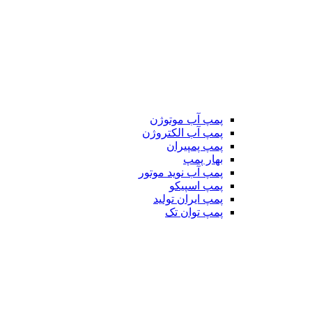
پمپ آب موتوژن
پمپ آب الکتروژن
پمپ پمپیران
بهار پمپ
پمپ آب نوید موتور
پمپ اسپیکو
پمپ ایران تولید
پمپ توان تک