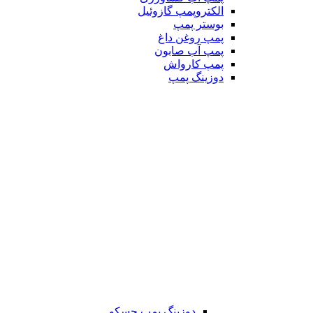
الکتروپمپ گازوئیل
بوستر پمپ
پمپ روغن داغ
پمپ آب صابون
پمپ کارواش
دوزینگ پمپ
دوزینگ پمپ جسکو