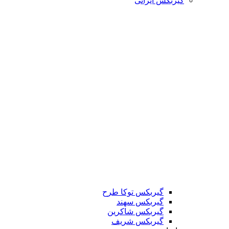
گیربکس ایرانی
گیربکس توکا طرح
گیربکس سهند
گیربکس شاکرین
گیربکس شریف