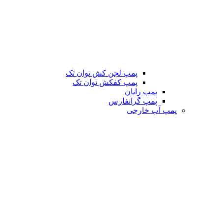
پمپ لجن کش توان تک
پمپ کفکش توان تک
پمپ رایان
پمپ گرانفارس
پمپ آب خارجی