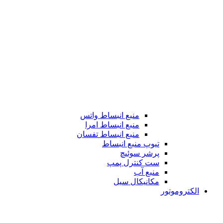
منبع انبساط واتس
منبع انبساط امرا
منبع انبساط تفسان
تیوپ منبع انبساط
پرشر سوئیچ
ست کنترل پمپ
منبع آب
مکانیکال سیل
الکتروموتور