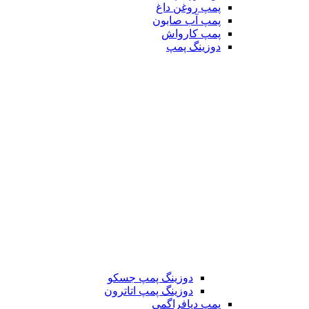
پمپ روغن داغ
پمپ آب صابون
پمپ کارواش
دوزینگ پمپ
دوزینگ پمپ جسکو
دوزینگ پمپ اتاترون
پمپ دیافراگمی