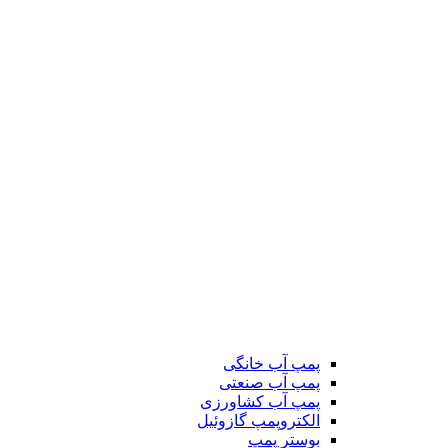
پمپ آب خانگی
پمپ آب صنعتی
پمپ آب کشاورزی
الکتروپمپ گازوئیل
بوستر پمپ