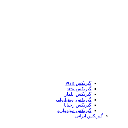
گیربکس PGR
گیربکس sew
گیربکس ایلماز
گیربکس بونفیلیولی
گیربکس رجیانا
گیربکس موتوواریو
گیربکس ایرانی