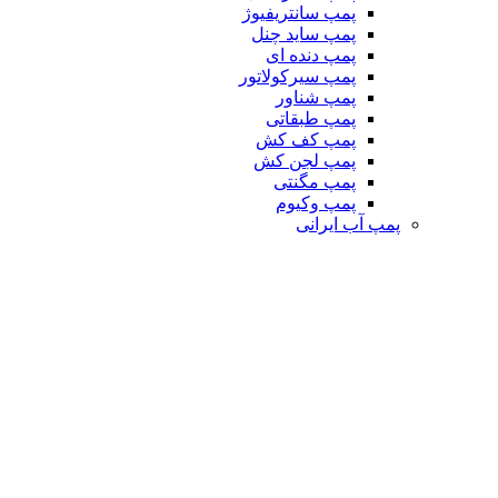
پمپ سانتریفیوژ
پمپ ساید چنل
پمپ دنده ای
پمپ سیرکولاتور
پمپ شناور
پمپ طبقاتی
پمپ کف کش
پمپ لجن کش
پمپ مگنتی
پمپ وکیوم
پمپ آب ایرانی