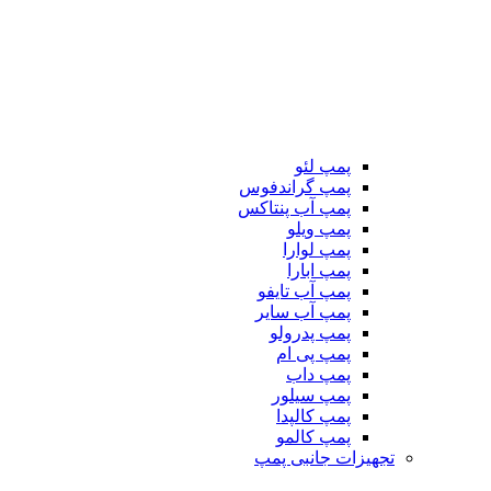
پمپ لئو
پمپ گراندفوس
پمپ آب پنتاکس
پمپ ویلو
پمپ لوارا
پمپ ابارا
پمپ آب تایفو
پمپ آب سایر
پمپ پدرولو
پمپ پی ام
پمپ داب
پمپ سیلور
پمپ کالپدا
پمپ کالمو
تجهیزات جانبی پمپ