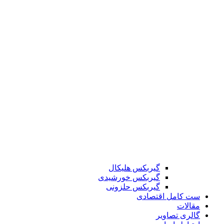
گیربکس هلیکال
گیربکس خورشیدی
گیربکس حلزونی
ست کامل اقتصادی
مقالات
گالری تصاویر