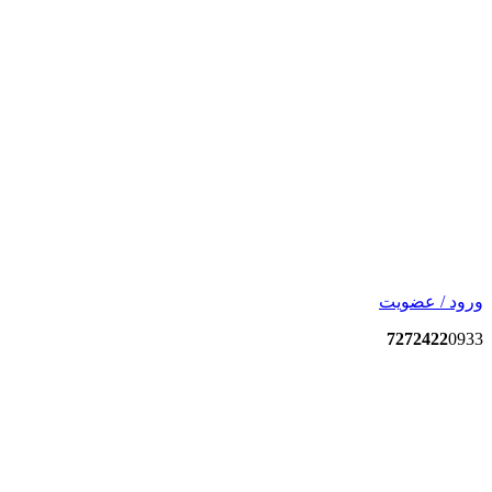
ورود / عضویت
7272422
0933