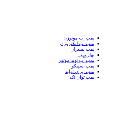
پمپ آب موتوژن
پمپ آب الکتروژن
پمپ پمپیران
بهار پمپ
پمپ آب نوید موتور
پمپ اسپیکو
پمپ ایران تولید
پمپ توان تک