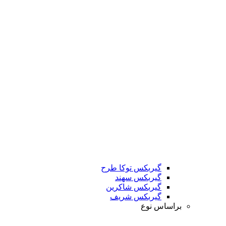
گیربکس توکا طرح
گیربکس سهند
گیربکس شاکرین
گیربکس شریف
براساس نوع