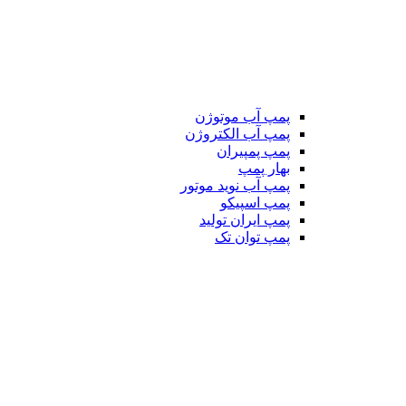
پمپ آب موتوژن
پمپ آب الکتروژن
پمپ پمپیران
بهار پمپ
پمپ آب نوید موتور
پمپ اسپیکو
پمپ ایران تولید
پمپ توان تک