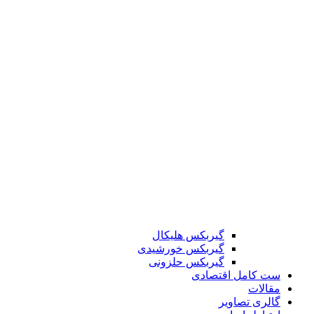
گیربکس هلیکال
گیربکس خورشیدی
گیربکس حلزونی
ست کامل اقتصادی
مقالات
گالری تصاویر