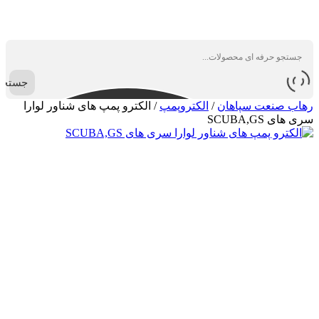
جستجو
رهاب صنعت سپاهان
/
الکتروپمپ
/
الکترو پمپ های شناور لوارا
سری های SCUBA,GS