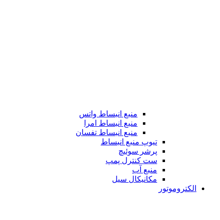
منبع انبساط واتس
منبع انبساط امرا
منبع انبساط تفسان
تیوپ منبع انبساط
پرشر سوئیچ
ست کنترل پمپ
منبع آب
مکانیکال سیل
الکتروموتور