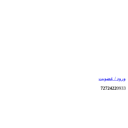
ورود / عضویت
7272422
0933