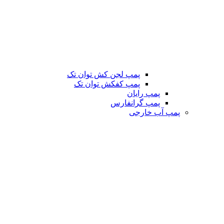
پمپ لجن کش توان تک
پمپ کفکش توان تک
پمپ رایان
پمپ گرانفارس
پمپ آب خارجی