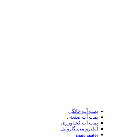
پمپ آب خانگی
پمپ آب صنعتی
پمپ آب کشاورزی
الکتروپمپ گازوئیل
بوستر پمپ