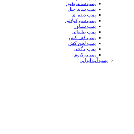
پمپ سانتریفیوژ
پمپ ساید چنل
پمپ دنده ای
پمپ سیرکولاتور
پمپ شناور
پمپ طبقاتی
پمپ کف کش
پمپ لجن کش
پمپ مگنتی
پمپ وکیوم
پمپ آب ایرانی