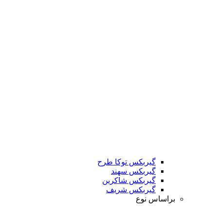
گیربکس توکا طرح
گیربکس سهند
گیربکس شاکرین
گیربکس شریف
براساس نوع