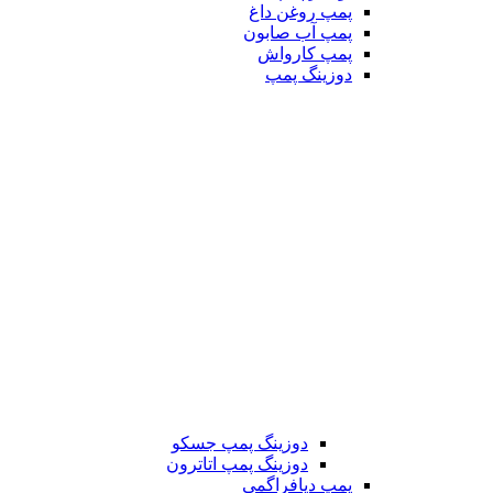
پمپ روغن داغ
پمپ آب صابون
پمپ کارواش
دوزینگ پمپ
دوزینگ پمپ جسکو
دوزینگ پمپ اتاترون
پمپ دیافراگمی