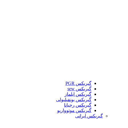
گیربکس PGR
گیربکس sew
گیربکس ایلماز
گیربکس بونفیلیولی
گیربکس رجیانا
گیربکس موتوواریو
گیربکس ایرانی