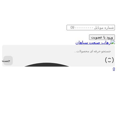
جستجو
0