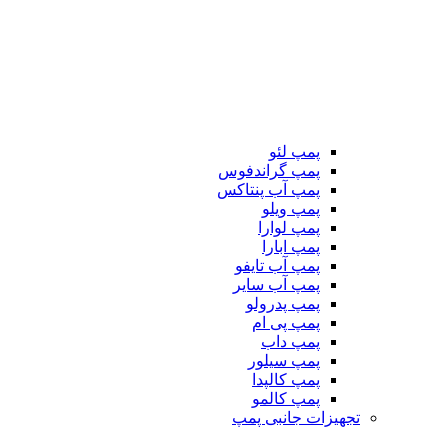
پمپ لئو
پمپ گراندفوس
پمپ آب پنتاکس
پمپ ویلو
پمپ لوارا
پمپ ابارا
پمپ آب تایفو
پمپ آب سایر
پمپ پدرولو
پمپ پی ام
پمپ داب
پمپ سیلور
پمپ کالپدا
پمپ کالمو
تجهیزات جانبی پمپ