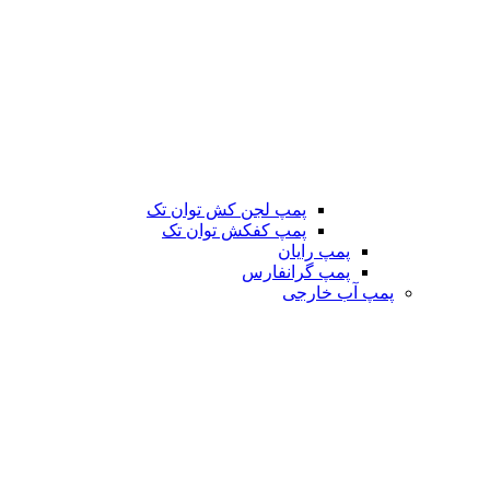
پمپ لجن کش توان تک
پمپ کفکش توان تک
پمپ رایان
پمپ گرانفارس
پمپ آب خارجی