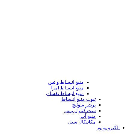
منبع انبساط واتس
منبع انبساط امرا
منبع انبساط تفسان
تیوپ منبع انبساط
پرشر سوئیچ
ست کنترل پمپ
منبع آب
مکانیکال سیل
الکتروموتور