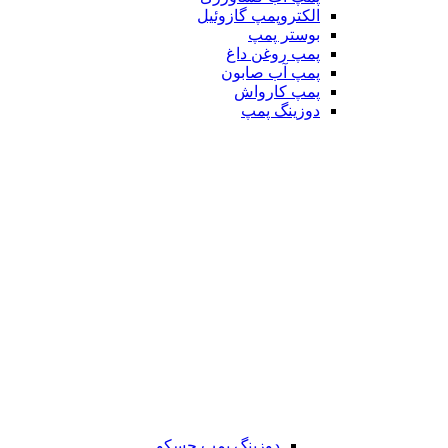
الکتروپمپ گازوئیل
بوستر پمپ
پمپ روغن داغ
پمپ آب صابون
پمپ کارواش
دوزینگ پمپ
دوزینگ پمپ جسکو