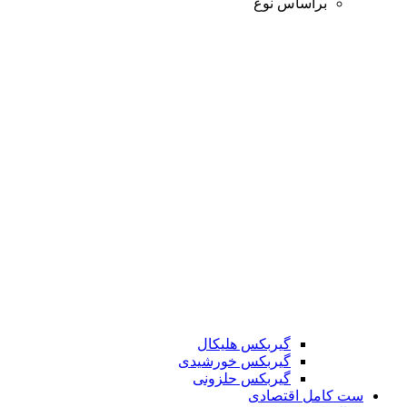
براساس نوع
گیربکس هلیکال
گیربکس خورشیدی
گیربکس حلزونی
ست کامل اقتصادی