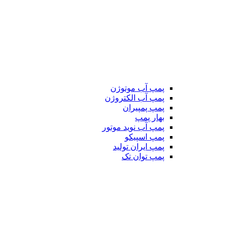
پمپ آب موتوژن
پمپ آب الکتروژن
پمپ پمپیران
بهار پمپ
پمپ آب نوید موتور
پمپ اسپیکو
پمپ ایران تولید
پمپ توان تک