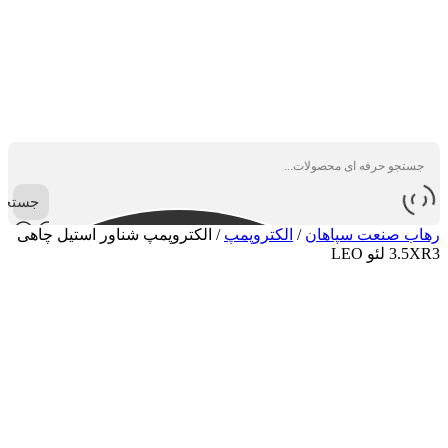
جستجو
رهاب صنعت سپاهان
/
الکتروپمپ
/
الکتروپمپ شناور استیل چاهی
3.5XR3 لئو LEO