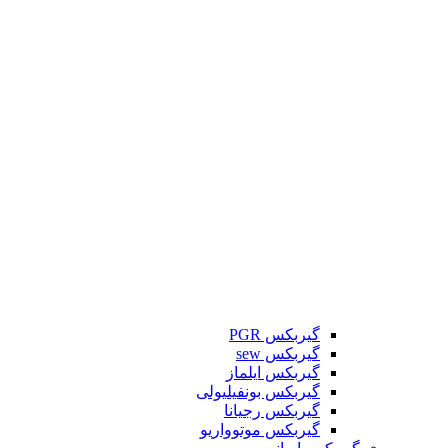
گیربکس PGR
گیربکس sew
گیربکس ایلماز
گیربکس بونفیلیولی
گیربکس رجیانا
گیربکس موتوواریو