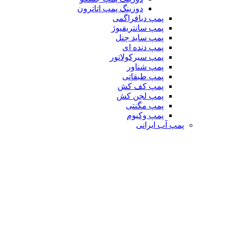
دوزینگ پمپ اتاترون
پمپ دیافراگمی
پمپ سانتریفیوژ
پمپ ساید چنل
پمپ دنده ای
پمپ سیرکولاتور
پمپ شناور
پمپ طبقاتی
پمپ کف کش
پمپ لجن کش
پمپ مگنتی
پمپ وکیوم
پمپ آب ایرانی