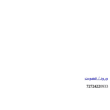
ورود / عضویت
7272422
0933