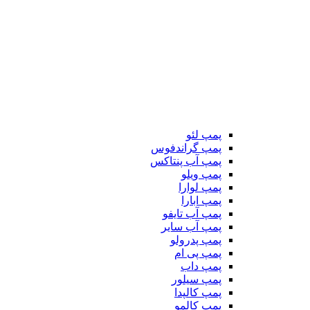
پمپ لئو
پمپ گراندفوس
پمپ آب پنتاکس
پمپ ویلو
پمپ لوارا
پمپ ابارا
پمپ آب تایفو
پمپ آب سایر
پمپ پدرولو
پمپ پی ام
پمپ داب
پمپ سیلور
پمپ کالپدا
پمپ کالمو