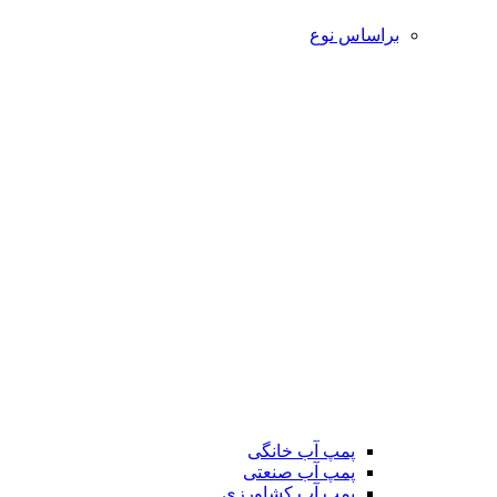
براساس نوع
پمپ آب خانگی
پمپ آب صنعتی
پمپ آب کشاورزی