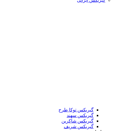
گیربکس ایرانی
گیربکس توکا طرح
گیربکس سهند
گیربکس شاکرین
گیربکس شریف