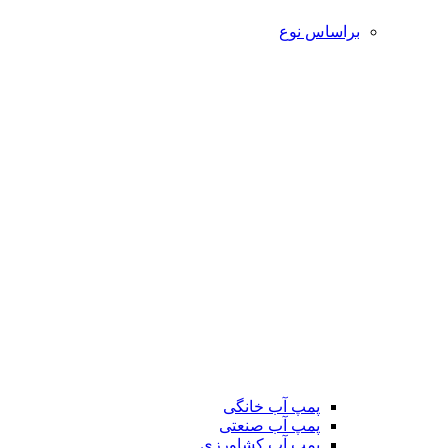
براساس نوع
پمپ آب خانگی
پمپ آب صنعتی
پمپ آب کشاورزی