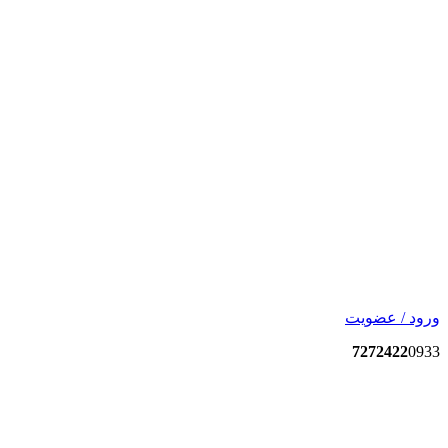
ورود / عضویت
7272422
0933