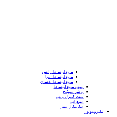
منبع انبساط واتس
منبع انبساط امرا
منبع انبساط تفسان
تیوپ منبع انبساط
پرشر سوئیچ
ست کنترل پمپ
منبع آب
مکانیکال سیل
الکتروموتور