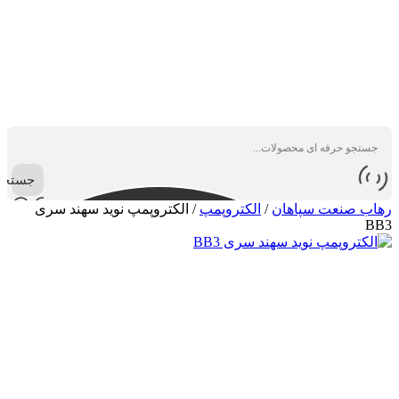
جستجو
رهاب صنعت سپاهان
/
الکتروپمپ
/
الکتروپمپ نوید سهند سری
BB3