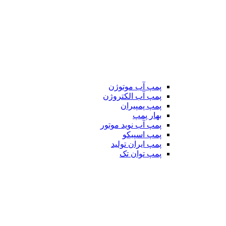
پمپ آب موتوژن
پمپ آب الکتروژن
پمپ پمپیران
بهار پمپ
پمپ آب نوید موتور
پمپ اسپیکو
پمپ ایران تولید
پمپ توان تک