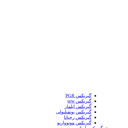
گیربکس PGR
گیربکس sew
گیربکس ایلماز
گیربکس بونفیلیولی
گیربکس رجیانا
گیربکس موتوواریو