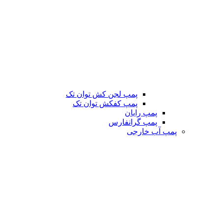
پمپ لجن کش توان تک
پمپ کفکش توان تک
پمپ رایان
پمپ گرانفارس
پمپ آب خارجی