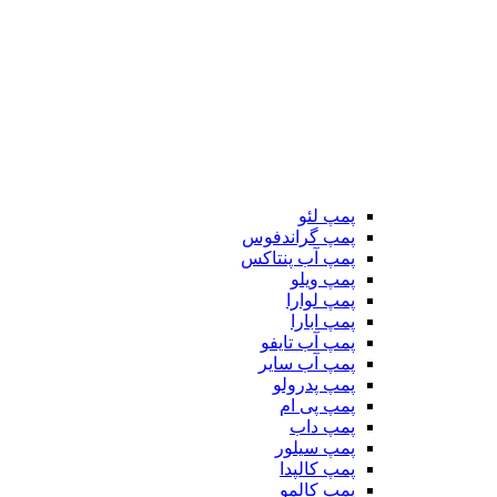
پمپ لئو
پمپ گراندفوس
پمپ آب پنتاکس
پمپ ویلو
پمپ لوارا
پمپ ابارا
پمپ آب تایفو
پمپ آب سایر
پمپ پدرولو
پمپ پی ام
پمپ داب
پمپ سیلور
پمپ کالپدا
پمپ کالمو