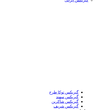
گیربکس ایرانی
گیربکس توکا طرح
گیربکس سهند
گیربکس شاکرین
گیربکس شریف