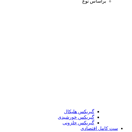
براساس نوع
گیربکس هلیکال
گیربکس خورشیدی
گیربکس حلزونی
ست کامل اقتصادی