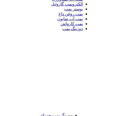
الکتروپمپ گازوئیل
بوستر پمپ
پمپ روغن داغ
پمپ آب صابون
پمپ کارواش
دوزینگ پمپ
دوزینگ پمپ جسکو