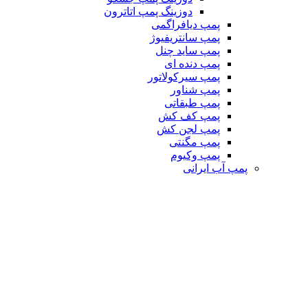
دوزینگ پمپ اتاترون
پمپ دیافراگمی
پمپ سانتریفیوژ
پمپ ساید چنل
پمپ دنده ای
پمپ سیرکولاتور
پمپ شناور
پمپ طبقاتی
پمپ کف کش
پمپ لجن کش
پمپ مگنتی
پمپ وکیوم
پمپ آب ایرانی