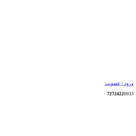
ورود / عضویت
7272422
0933