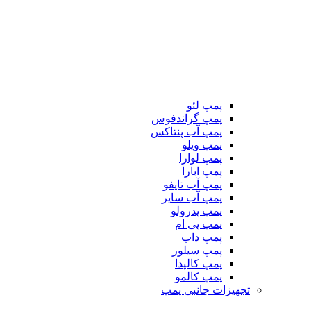
پمپ لئو
پمپ گراندفوس
پمپ آب پنتاکس
پمپ ویلو
پمپ لوارا
پمپ ابارا
پمپ آب تایفو
پمپ آب سایر
پمپ پدرولو
پمپ پی ام
پمپ داب
پمپ سیلور
پمپ کالپدا
پمپ کالمو
تجهیزات جانبی پمپ