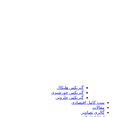
گیربکس هلیکال
گیربکس خورشیدی
گیربکس حلزونی
ست کامل اقتصادی
مقالات
گالری تصاویر