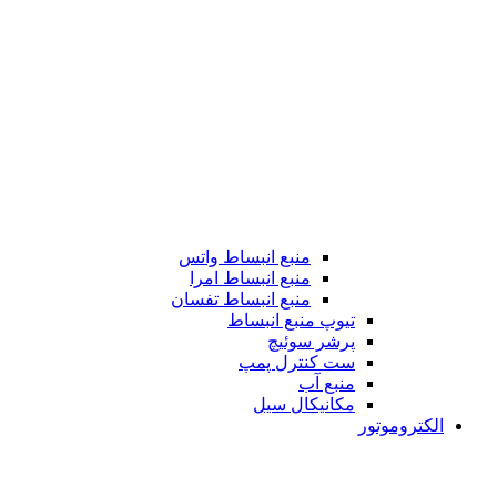
منبع انبساط واتس
منبع انبساط امرا
منبع انبساط تفسان
تیوپ منبع انبساط
پرشر سوئیچ
ست کنترل پمپ
منبع آب
مکانیکال سیل
الکتروموتور