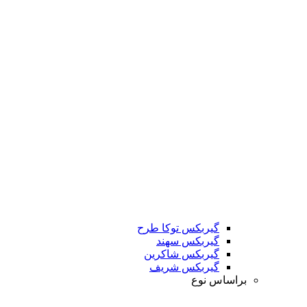
گیربکس توکا طرح
گیربکس سهند
گیربکس شاکرین
گیربکس شریف
براساس نوع