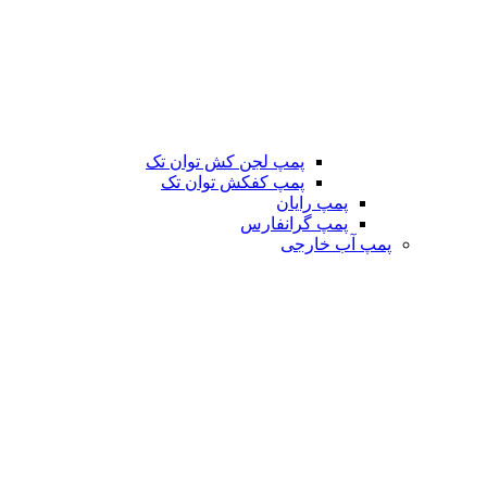
پمپ لجن کش توان تک
پمپ کفکش توان تک
پمپ رایان
پمپ گرانفارس
پمپ آب خارجی