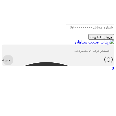
جستجو
0