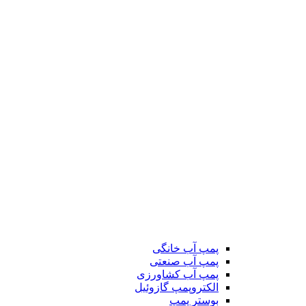
پمپ آب خانگی
پمپ آب صنعتی
پمپ آب کشاورزی
الکتروپمپ گازوئیل
بوستر پمپ