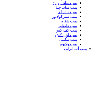
پمپ سانتریفیوژ
پمپ ساید چنل
پمپ دنده ای
پمپ سیرکولاتور
پمپ شناور
پمپ طبقاتی
پمپ کف کش
پمپ لجن کش
پمپ مگنتی
پمپ وکیوم
پمپ آب ایرانی