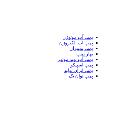
پمپ آب موتوژن
پمپ آب الکتروژن
پمپ پمپیران
بهار پمپ
پمپ آب نوید موتور
پمپ اسپیکو
پمپ ایران تولید
پمپ توان تک