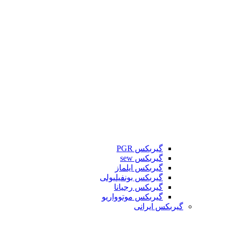
گیربکس PGR
گیربکس sew
گیربکس ایلماز
گیربکس بونفیلیولی
گیربکس رجیانا
گیربکس موتوواریو
گیربکس ایرانی