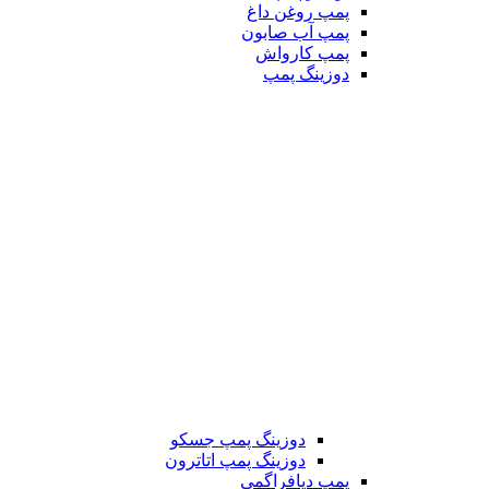
پمپ روغن داغ
پمپ آب صابون
پمپ کارواش
دوزینگ پمپ
دوزینگ پمپ جسکو
دوزینگ پمپ اتاترون
پمپ دیافراگمی