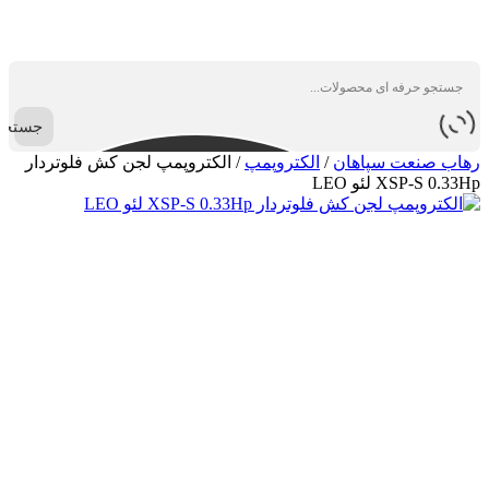
جستجو
رهاب صنعت سپاهان
/
الکتروپمپ
/
الکتروپمپ لجن کش فلوتردار
XSP-S 0.33Hp لئو LEO