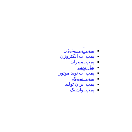
پمپ آب موتوژن
پمپ آب الکتروژن
پمپ پمپیران
بهار پمپ
پمپ آب نوید موتور
پمپ اسپیکو
پمپ ایران تولید
پمپ توان تک