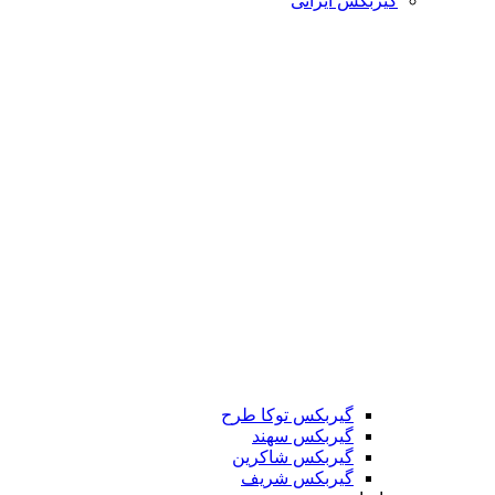
گیربکس ایرانی
گیربکس توکا طرح
گیربکس سهند
گیربکس شاکرین
گیربکس شریف