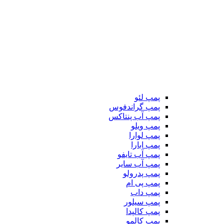
پمپ لئو
پمپ گراندفوس
پمپ آب پنتاکس
پمپ ویلو
پمپ لوارا
پمپ ابارا
پمپ آب تایفو
پمپ آب سایر
پمپ پدرولو
پمپ پی ام
پمپ داب
پمپ سیلور
پمپ کالپدا
پمپ کالمو