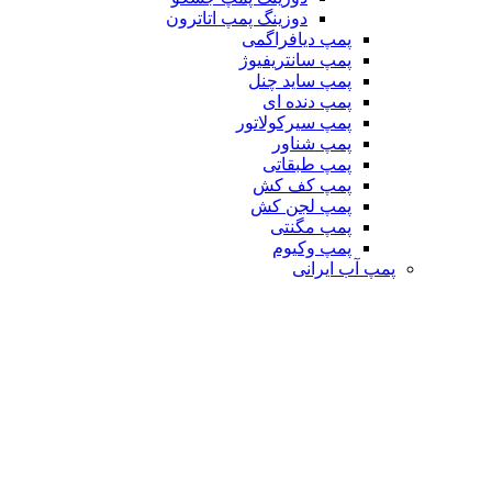
دوزینگ پمپ اتاترون
پمپ دیافراگمی
پمپ سانتریفیوژ
پمپ ساید چنل
پمپ دنده ای
پمپ سیرکولاتور
پمپ شناور
پمپ طبقاتی
پمپ کف کش
پمپ لجن کش
پمپ مگنتی
پمپ وکیوم
پمپ آب ایرانی