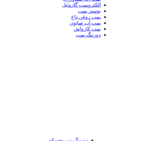
الکتروپمپ گازوئیل
بوستر پمپ
پمپ روغن داغ
پمپ آب صابون
پمپ کارواش
دوزینگ پمپ
دوزینگ پمپ جسکو