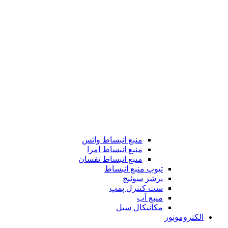
منبع انبساط واتس
منبع انبساط امرا
منبع انبساط تفسان
تیوپ منبع انبساط
پرشر سوئیچ
ست کنترل پمپ
منبع آب
مکانیکال سیل
الکتروموتور