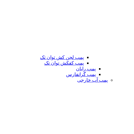
پمپ لجن کش توان تک
پمپ کفکش توان تک
پمپ رایان
پمپ گرانفارس
پمپ آب خارجی