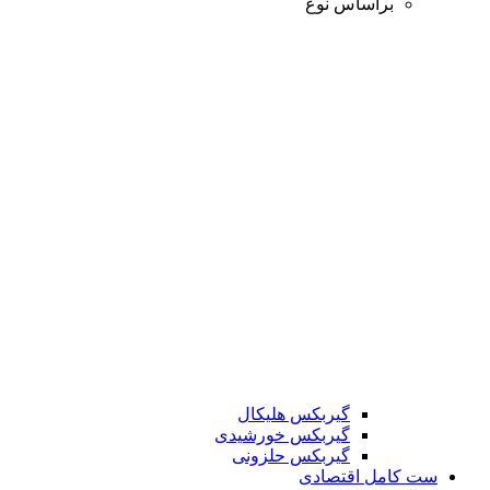
براساس نوع
گیربکس هلیکال
گیربکس خورشیدی
گیربکس حلزونی
ست کامل اقتصادی