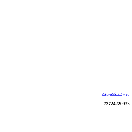
ورود / عضویت
7272422
0933