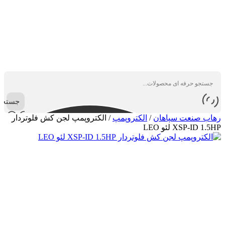
جستجو
رهاب صنعت سپاهان
/
الکتروپمپ
/
الکتروپمپ لجن کش فلوتردار
XSP-ID 1.5HP لئو LEO