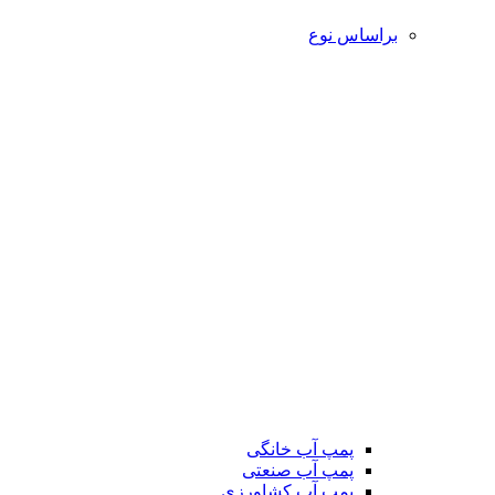
براساس نوع
پمپ آب خانگی
پمپ آب صنعتی
پمپ آب کشاورزی