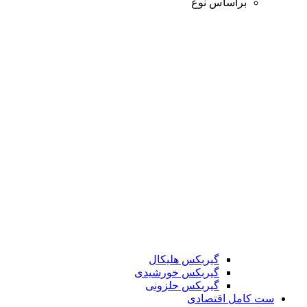
براساس نوع
گیربکس هلیکال
گیربکس خورشیدی
گیربکس حلزونی
ست کامل اقتصادی