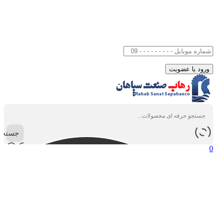
جستجو
0