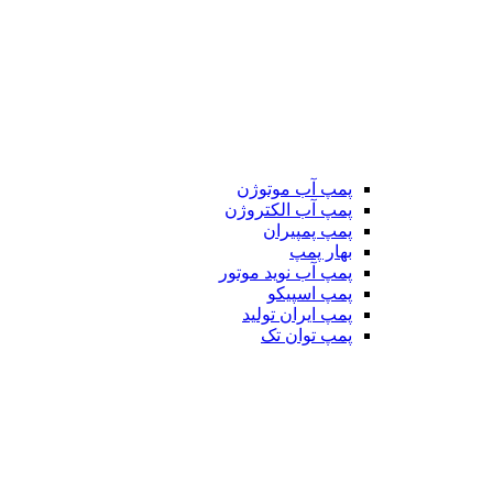
پمپ آب موتوژن
پمپ آب الکتروژن
پمپ پمپیران
بهار پمپ
پمپ آب نوید موتور
پمپ اسپیکو
پمپ ایران تولید
پمپ توان تک