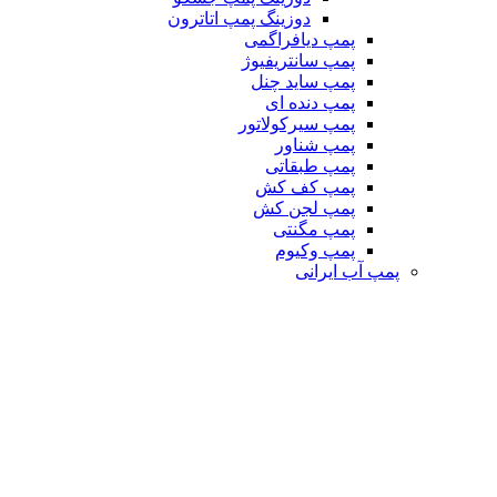
دوزینگ پمپ اتاترون
پمپ دیافراگمی
پمپ سانتریفیوژ
پمپ ساید چنل
پمپ دنده ای
پمپ سیرکولاتور
پمپ شناور
پمپ طبقاتی
پمپ کف کش
پمپ لجن کش
پمپ مگنتی
پمپ وکیوم
پمپ آب ایرانی