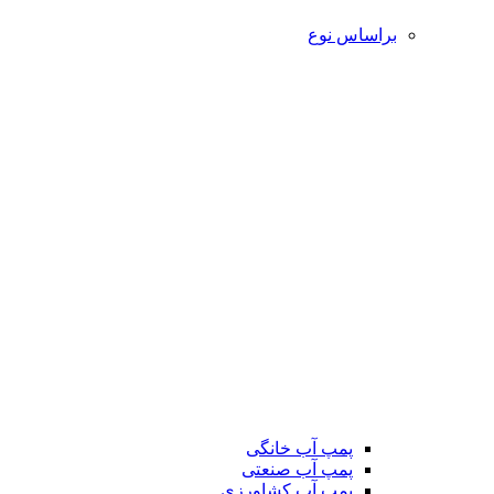
براساس نوع
پمپ آب خانگی
پمپ آب صنعتی
پمپ آب کشاورزی