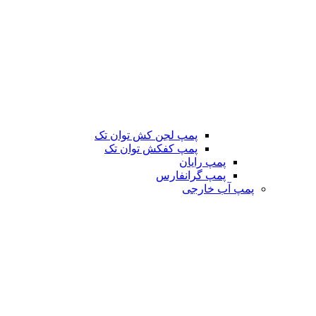
پمپ لجن کش توان تک
پمپ کفکش توان تک
پمپ رایان
پمپ گرانفارس
پمپ آب خارجی