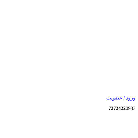
ورود / عضویت
7272422
0933