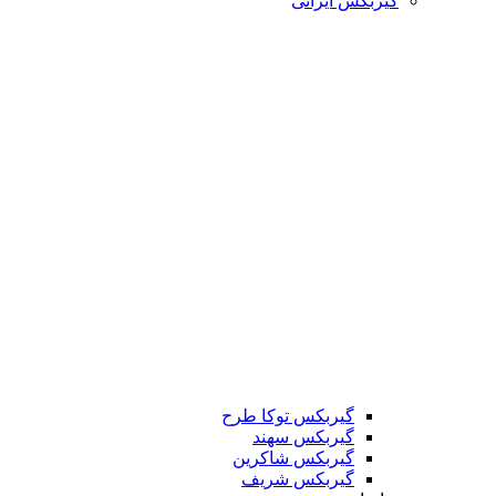
گیربکس ایرانی
گیربکس توکا طرح
گیربکس سهند
گیربکس شاکرین
گیربکس شریف