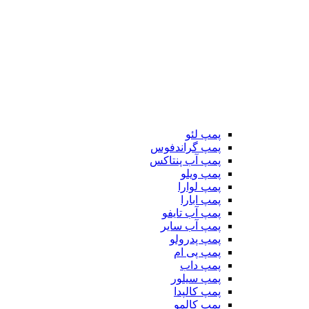
پمپ لئو
پمپ گراندفوس
پمپ آب پنتاکس
پمپ ویلو
پمپ لوارا
پمپ ابارا
پمپ آب تایفو
پمپ آب سایر
پمپ پدرولو
پمپ پی ام
پمپ داب
پمپ سیلور
پمپ کالپدا
پمپ کالمو