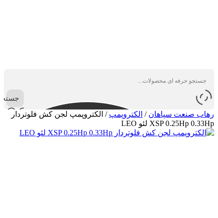
جستجو
رهاب صنعت سپاهان
/
الکتروپمپ
/
الکتروپمپ لجن کش فلوتردار
XSP 0.25Hp 0.33Hp لئو LEO