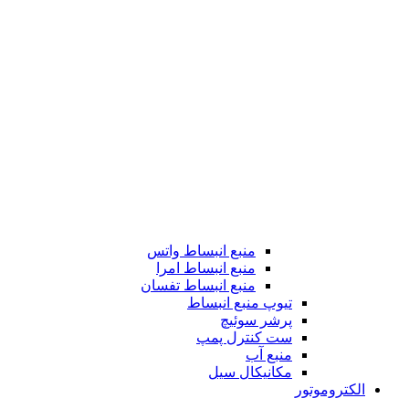
منبع انبساط واتس
منبع انبساط امرا
منبع انبساط تفسان
تیوپ منبع انبساط
پرشر سوئیچ
ست کنترل پمپ
منبع آب
مکانیکال سیل
الکتروموتور