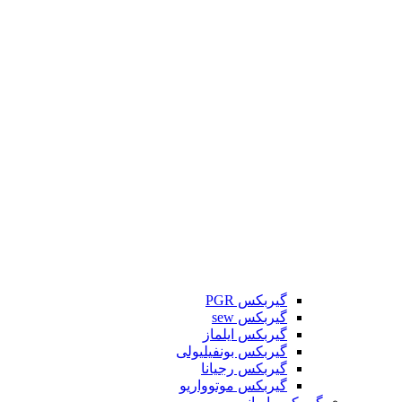
گیربکس PGR
گیربکس sew
گیربکس ایلماز
گیربکس بونفیلیولی
گیربکس رجیانا
گیربکس موتوواریو