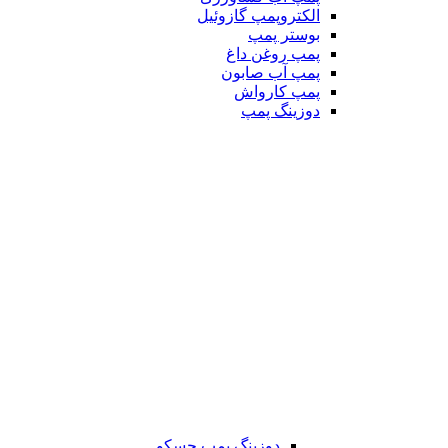
الکتروپمپ گازوئیل
بوستر پمپ
پمپ روغن داغ
پمپ آب صابون
پمپ کارواش
دوزینگ پمپ
دوزینگ پمپ جسکو