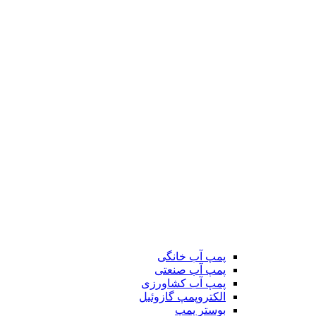
پمپ آب خانگی
پمپ آب صنعتی
پمپ آب کشاورزی
الکتروپمپ گازوئیل
بوستر پمپ