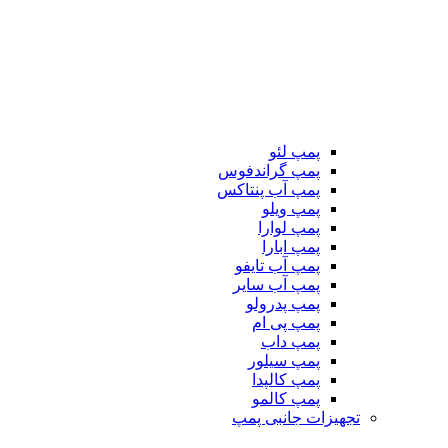
پمپ لئو
پمپ گراندفوس
پمپ آب پنتاکس
پمپ ویلو
پمپ لوارا
پمپ ابارا
پمپ آب تایفو
پمپ آب سایر
پمپ پدرولو
پمپ پی ام
پمپ داب
پمپ سیلور
پمپ کالپدا
پمپ کالمو
تجهیزات جانبی پمپ