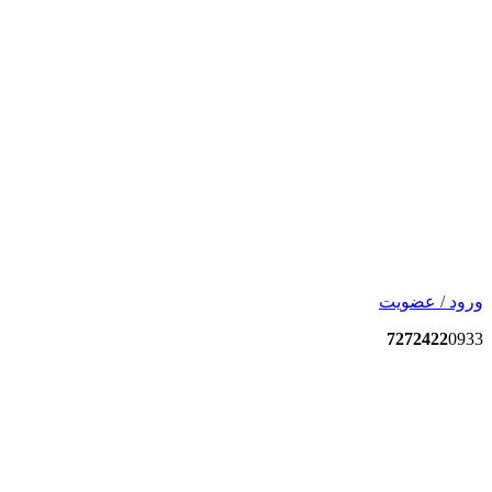
ورود / عضویت
7272422
0933