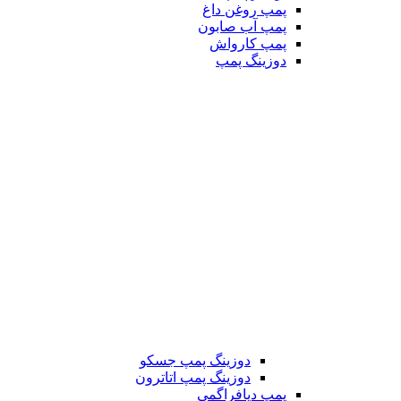
پمپ روغن داغ
پمپ آب صابون
پمپ کارواش
دوزینگ پمپ
دوزینگ پمپ جسکو
دوزینگ پمپ اتاترون
پمپ دیافراگمی