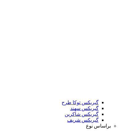
گیربکس توکا طرح
گیربکس سهند
گیربکس شاکرین
گیربکس شریف
براساس نوع