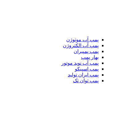
پمپ آب موتوژن
پمپ آب الکتروژن
پمپ پمپیران
بهار پمپ
پمپ آب نوید موتور
پمپ اسپیکو
پمپ ایران تولید
پمپ توان تک