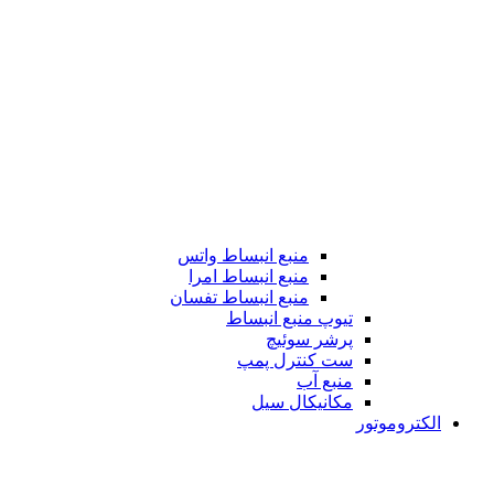
منبع انبساط واتس
منبع انبساط امرا
منبع انبساط تفسان
تیوپ منبع انبساط
پرشر سوئیچ
ست کنترل پمپ
منبع آب
مکانیکال سیل
الکتروموتور