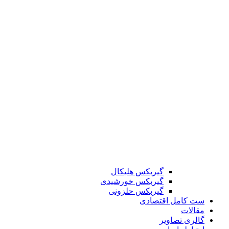
گیربکس هلیکال
گیربکس خورشیدی
گیربکس حلزونی
ست کامل اقتصادی
مقالات
گالری تصاویر