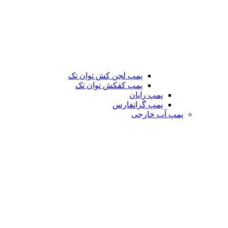
پمپ لجن کش توان تک
پمپ کفکش توان تک
پمپ رایان
پمپ گرانفارس
پمپ آب خارجی