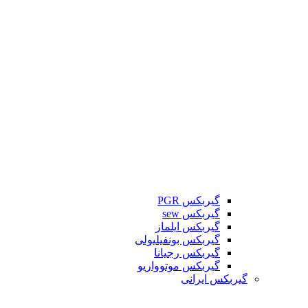
گیربکس PGR
گیربکس sew
گیربکس ایلماز
گیربکس بونفیلیولی
گیربکس رجیانا
گیربکس موتوواریو
گیربکس ایرانی