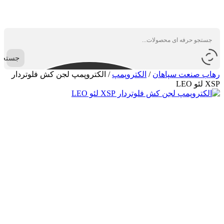
جستجو
رهاب صنعت سپاهان
/
الکتروپمپ
/
الکتروپمپ لجن کش فلوتردار
XSP لئو LEO