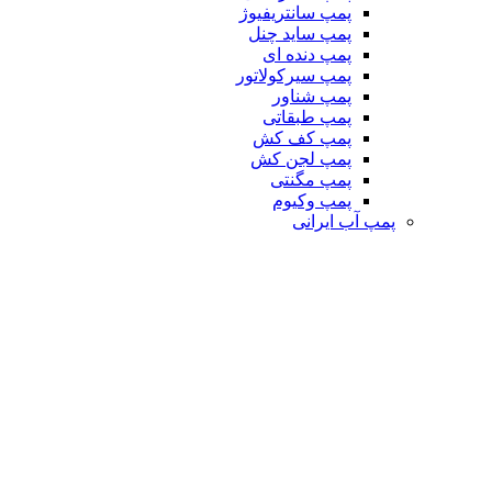
پمپ سانتریفیوژ
پمپ ساید چنل
پمپ دنده ای
پمپ سیرکولاتور
پمپ شناور
پمپ طبقاتی
پمپ کف کش
پمپ لجن کش
پمپ مگنتی
پمپ وکیوم
پمپ آب ایرانی