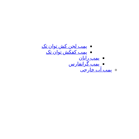
پمپ لجن کش توان تک
پمپ کفکش توان تک
پمپ رایان
پمپ گرانفارس
پمپ آب خارجی