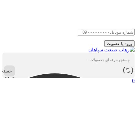
جستجو
0