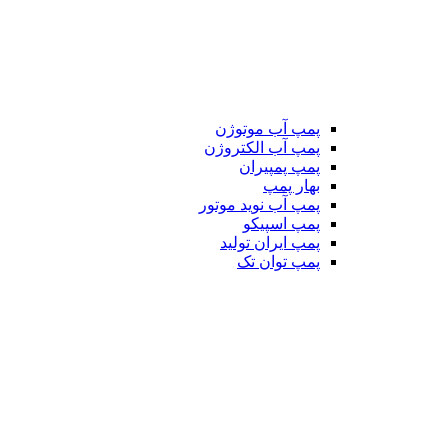
پمپ آب موتوژن
پمپ آب الکتروژن
پمپ پمپیران
بهار پمپ
پمپ آب نوید موتور
پمپ اسپیکو
پمپ ایران تولید
پمپ توان تک