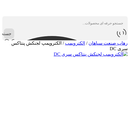
جستجو
رهاب صنعت سپاهان
/
الکتروپمپ
/
الکتروپمپ لجنکش پنتاکس
سری DC