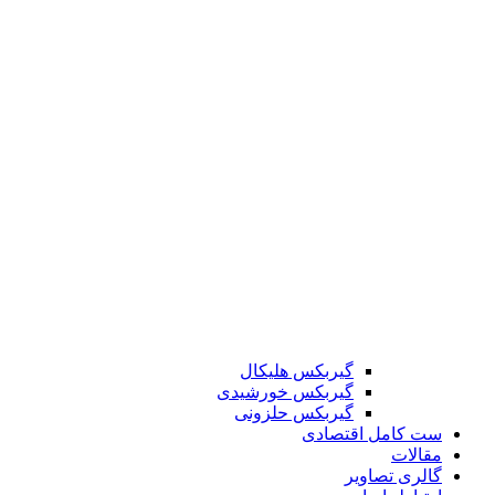
گیربکس هلیکال
گیربکس خورشیدی
گیربکس حلزونی
ست کامل اقتصادی
مقالات
گالری تصاویر