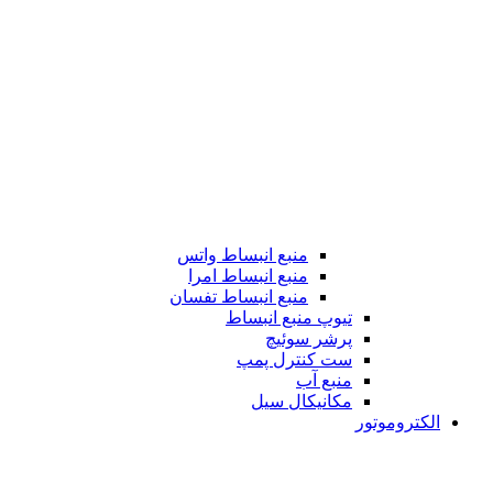
منبع انبساط واتس
منبع انبساط امرا
منبع انبساط تفسان
تیوپ منبع انبساط
پرشر سوئیچ
ست کنترل پمپ
منبع آب
مکانیکال سیل
الکتروموتور