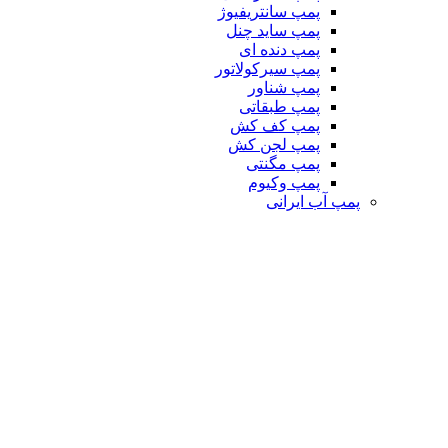
پمپ سانتریفیوژ
پمپ ساید چنل
پمپ دنده ای
پمپ سیرکولاتور
پمپ شناور
پمپ طبقاتی
پمپ کف کش
پمپ لجن کش
پمپ مگنتی
پمپ وکیوم
پمپ آب ایرانی