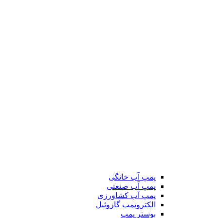
پمپ آب خانگی
پمپ آب صنعتی
پمپ آب کشاورزی
الکتروپمپ گازوئیل
بوستر پمپ