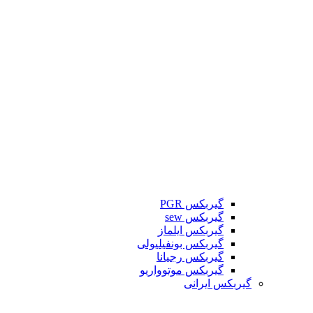
گیربکس PGR
گیربکس sew
گیربکس ایلماز
گیربکس بونفیلیولی
گیربکس رجیانا
گیربکس موتوواریو
گیربکس ایرانی