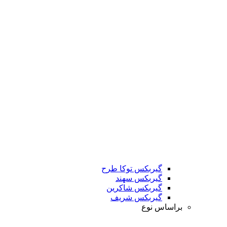
گیربکس توکا طرح
گیربکس سهند
گیربکس شاکرین
گیربکس شریف
براساس نوع