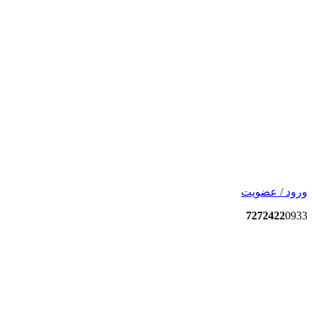
ورود / عضویت
7272422
0933