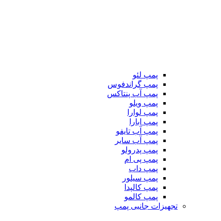
پمپ لئو
پمپ گراندفوس
پمپ آب پنتاکس
پمپ ویلو
پمپ لوارا
پمپ ابارا
پمپ آب تایفو
پمپ آب سایر
پمپ پدرولو
پمپ پی ام
پمپ داب
پمپ سیلور
پمپ کالپدا
پمپ کالمو
تجهیزات جانبی پمپ