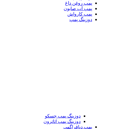
پمپ روغن داغ
پمپ آب صابون
پمپ کارواش
دوزینگ پمپ
دوزینگ پمپ جسکو
دوزینگ پمپ اتاترون
پمپ دیافراگمی