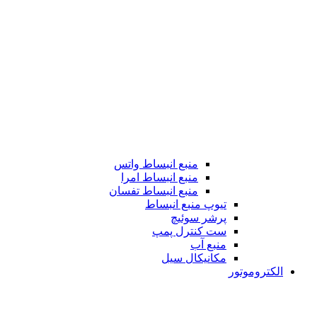
منبع انبساط واتس
منبع انبساط امرا
منبع انبساط تفسان
تیوپ منبع انبساط
پرشر سوئیچ
ست کنترل پمپ
منبع آب
مکانیکال سیل
الکتروموتور