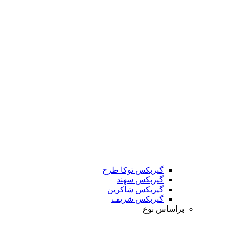
گیربکس توکا طرح
گیربکس سهند
گیربکس شاکرین
گیربکس شریف
براساس نوع