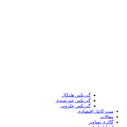
گیربکس هلیکال
گیربکس خورشیدی
گیربکس حلزونی
ست کامل اقتصادی
مقالات
گالری تصاویر