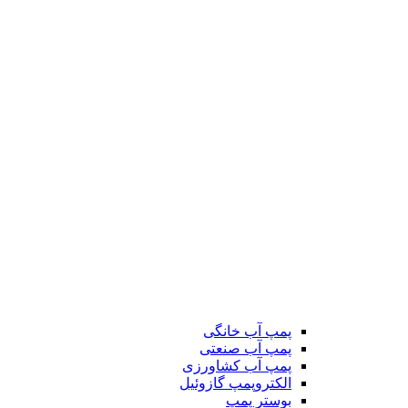
پمپ آب خانگی
پمپ آب صنعتی
پمپ آب کشاورزی
الکتروپمپ گازوئیل
بوستر پمپ