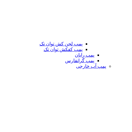
پمپ لجن کش توان تک
پمپ کفکش توان تک
پمپ رایان
پمپ گرانفارس
پمپ آب خارجی