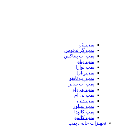
پمپ لئو
پمپ گراندفوس
پمپ آب پنتاکس
پمپ ویلو
پمپ لوارا
پمپ ابارا
پمپ آب تایفو
پمپ آب سایر
پمپ پدرولو
پمپ پی ام
پمپ داب
پمپ سیلور
پمپ کالپدا
پمپ کالمو
تجهیزات جانبی پمپ