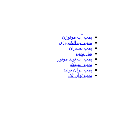
پمپ آب موتوژن
پمپ آب الکتروژن
پمپ پمپیران
بهار پمپ
پمپ آب نوید موتور
پمپ اسپیکو
پمپ ایران تولید
پمپ توان تک