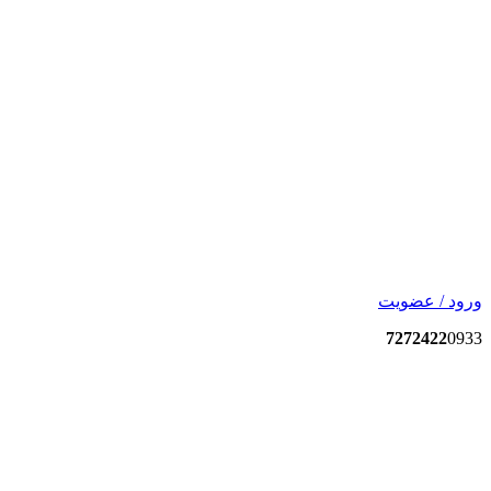
ورود / عضویت
7272422
0933