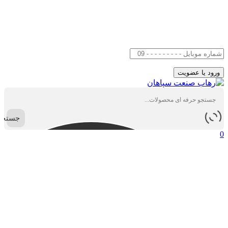
جستجو
0