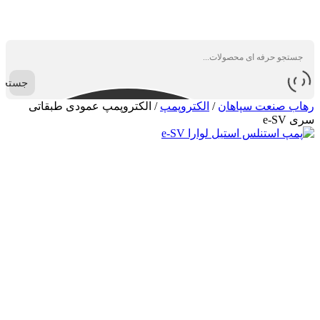
جستجو
رهاب صنعت سپاهان
/
الکتروپمپ
/
الکتروپمپ عمودی طبقاتی
سری e-SV