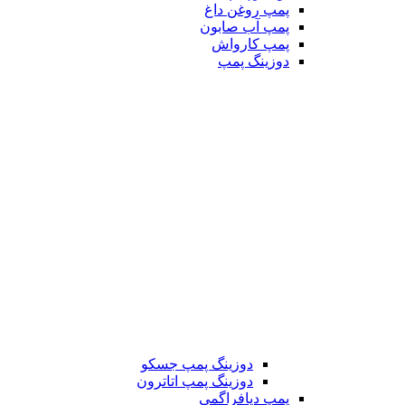
پمپ روغن داغ
پمپ آب صابون
پمپ کارواش
دوزینگ پمپ
دوزینگ پمپ جسکو
دوزینگ پمپ اتاترون
پمپ دیافراگمی