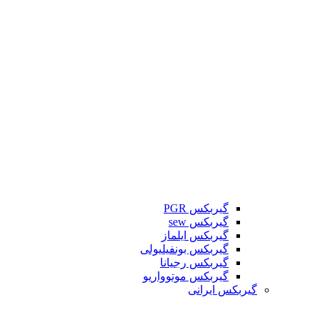
گیربکس PGR
گیربکس sew
گیربکس ایلماز
گیربکس بونفیلیولی
گیربکس رجیانا
گیربکس موتوواریو
گیربکس ایرانی