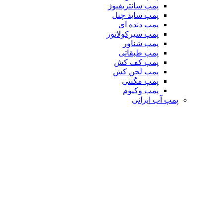
پمپ سانتریفیوژ
پمپ ساید چنل
پمپ دنده ای
پمپ سیرکولاتور
پمپ شناور
پمپ طبقاتی
پمپ کف کش
پمپ لجن کش
پمپ مگنتی
پمپ وکیوم
پمپ آب ایرانی