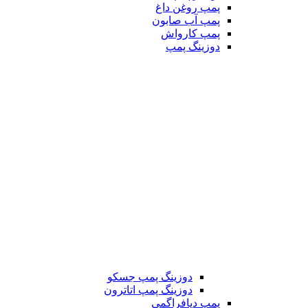
پمپ روغن داغ
پمپ آب صابون
پمپ کارواش
دوزینگ پمپ
دوزینگ پمپ جسکو
دوزینگ پمپ اتاترون
پمپ دیافراگمی