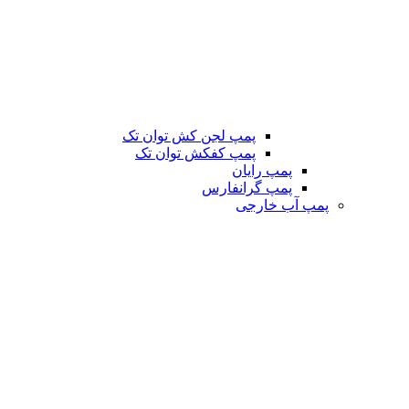
پمپ لجن کش توان تک
پمپ کفکش توان تک
پمپ رایان
پمپ گرانفارس
پمپ آب خارجی