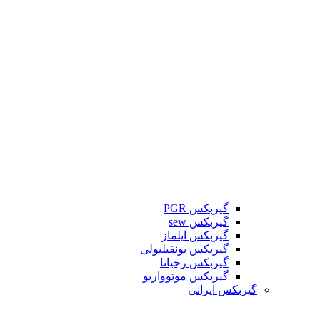
گیربکس PGR
گیربکس sew
گیربکس ایلماز
گیربکس بونفیلیولی
گیربکس رجیانا
گیربکس موتوواریو
گیربکس ایرانی