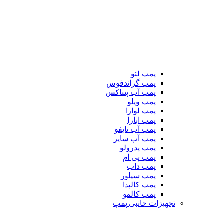
پمپ لئو
پمپ گراندفوس
پمپ آب پنتاکس
پمپ ویلو
پمپ لوارا
پمپ ابارا
پمپ آب تایفو
پمپ آب سایر
پمپ پدرولو
پمپ پی ام
پمپ داب
پمپ سیلور
پمپ کالپدا
پمپ کالمو
تجهیزات جانبی پمپ