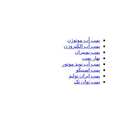
پمپ آب موتوژن
پمپ آب الکتروژن
پمپ پمپیران
بهار پمپ
پمپ آب نوید موتور
پمپ اسپیکو
پمپ ایران تولید
پمپ توان تک