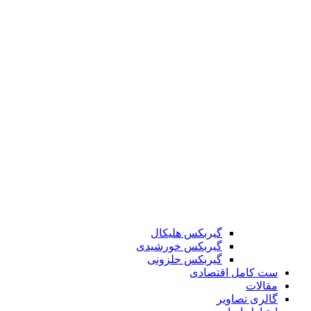
گیربکس هلیکال
گیربکس خورشیدی
گیربکس حلزونی
ست کامل اقتصادی
مقالات
گالری تصاویر