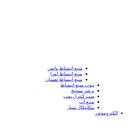
منبع انبساط واتس
منبع انبساط امرا
منبع انبساط تفسان
تیوپ منبع انبساط
پرشر سوئیچ
ست کنترل پمپ
منبع آب
مکانیکال سیل
الکتروموتور