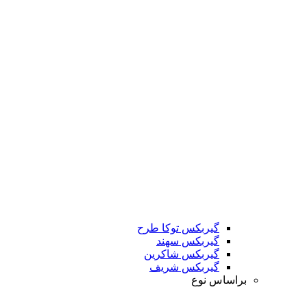
گیربکس توکا طرح
گیربکس سهند
گیربکس شاکرین
گیربکس شریف
براساس نوع