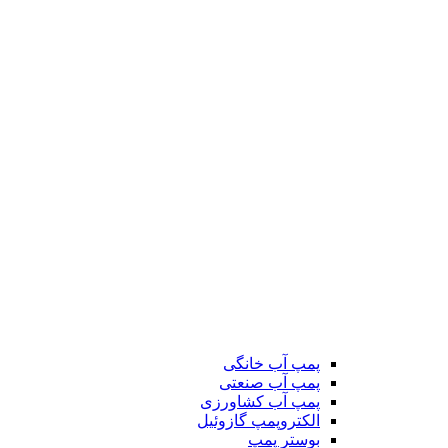
پمپ آب خانگی
پمپ آب صنعتی
پمپ آب کشاورزی
الکتروپمپ گازوئیل
بوستر پمپ