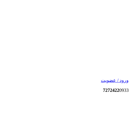
ورود / عضویت
7272422
0933