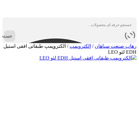
جستجو
رهاب صنعت سپاهان
/
الکتروپمپ
/
الکتروپمپ طبقاتی افقی استیل
EDH لئو LEO