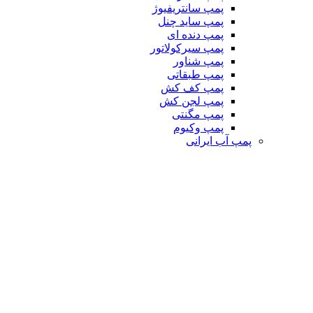
پمپ سانتریفیوژ
پمپ ساید چنل
پمپ دنده ای
پمپ سیرکولاتور
پمپ شناور
پمپ طبقاتی
پمپ کف کش
پمپ لجن کش
پمپ مگنتی
پمپ وکیوم
پمپ آب ایرانی