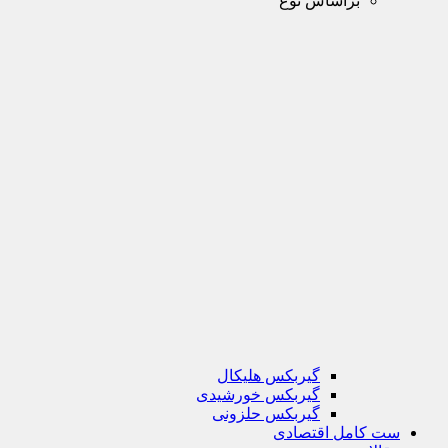
براساس نوع
گیربکس هلیکال
گیربکس خورشیدی
گیربکس حلزونی
ست کامل اقتصادی