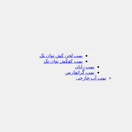
پمپ لجن کش توان تک
پمپ کفکش توان تک
پمپ رایان
پمپ گرانفارس
پمپ آب خارجی