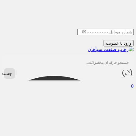
جستجو
0