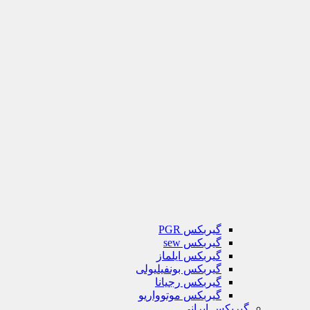
گیربکس PGR
گیربکس sew
گیربکس ایلماز
گیربکس بونفیلیولی
گیربکس رجیانا
گیربکس موتوواریو
گیربکس ایرانی