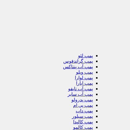
پمپ لئو
پمپ گراندفوس
پمپ آب پنتاکس
پمپ ویلو
پمپ لوارا
پمپ ابارا
پمپ آب تایفو
پمپ آب سایر
پمپ پدرولو
پمپ پی ام
پمپ داب
پمپ سیلور
پمپ کالپدا
پمپ کالمو