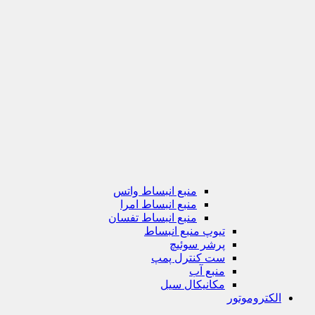
منبع انبساط واتس
منبع انبساط امرا
منبع انبساط تفسان
تیوپ منبع انبساط
پرشر سوئیچ
ست کنترل پمپ
منبع آب
مکانیکال سیل
الکتروموتور