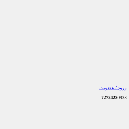
ورود / عضویت
7272422
0933