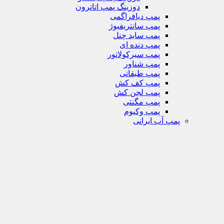
دوزینگ پمپ اتاترون
پمپ دیافراگمی
پمپ سانتریفیوژ
پمپ ساید چنل
پمپ دنده ای
پمپ سیرکولاتور
پمپ شناور
پمپ طبقاتی
پمپ کف کش
پمپ لجن کش
پمپ مگنتی
پمپ وکیوم
پمپ آب ایرانی