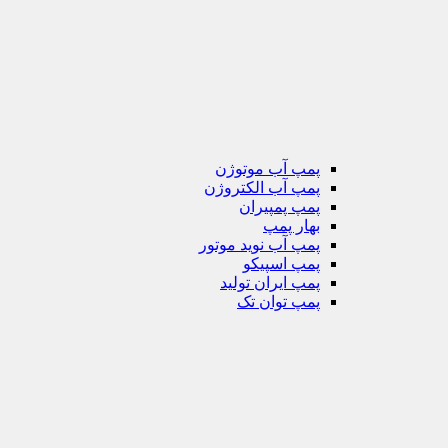
پمپ آب موتوژن
پمپ آب الکتروژن
پمپ پمپیران
بهار پمپ
پمپ آب نوید موتور
پمپ اسپیکو
پمپ ایران تولید
پمپ توان تک