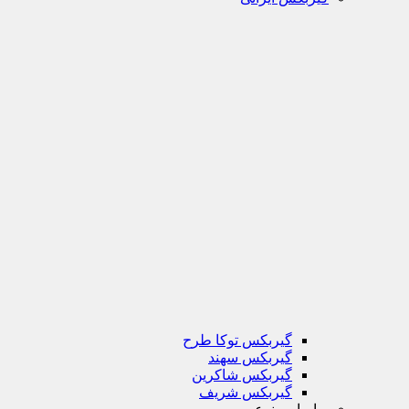
گیربکس توکا طرح
گیربکس سهند
گیربکس شاکرین
گیربکس شریف