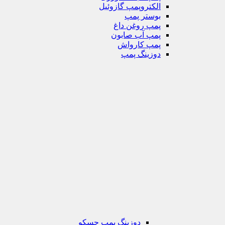
الکتروپمپ گازوئیل
بوستر پمپ
پمپ روغن داغ
پمپ آب صابون
پمپ کارواش
دوزینگ پمپ
دوزینگ پمپ جسکو