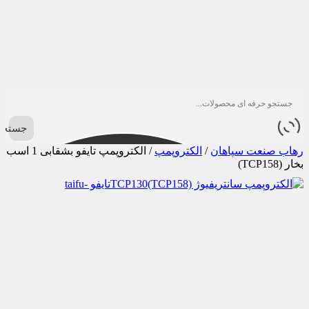
جستجو
رهاب صنعت سپاهان
/
الکتروپمپ
/
الکتروپمپ تایفو بشقابی 1 اسب
بخار (TCP158)