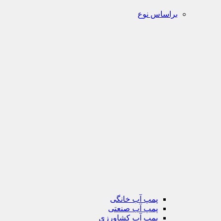
براساس نوع
پمپ آب خانگی
پمپ آب صنعتی
پمپ آب کشاورزی