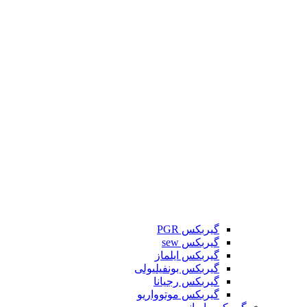
گیربکس PGR
گیربکس sew
گیربکس ایلماز
گیربکس بونفیلیولی
گیربکس رجیانا
گیربکس موتوواریو