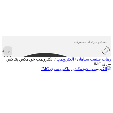
جستجو
رهاب صنعت سپاهان
/
الکتروپمپ
/
الکتروپمپ خودمکش پنتاکس
سری JMC