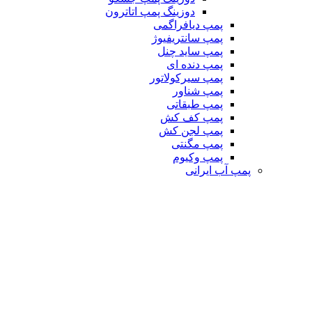
دوزینگ پمپ اتاترون
پمپ دیافراگمی
پمپ سانتریفیوژ
پمپ ساید چنل
پمپ دنده ای
پمپ سیرکولاتور
پمپ شناور
پمپ طبقاتی
پمپ کف کش
پمپ لجن کش
پمپ مگنتی
پمپ وکیوم
پمپ آب ایرانی