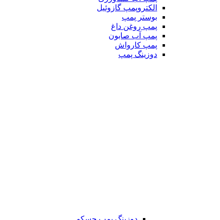
الکتروپمپ گازوئیل
بوستر پمپ
پمپ روغن داغ
پمپ آب صابون
پمپ کارواش
دوزینگ پمپ
دوزینگ پمپ جسکو