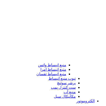
منبع انبساط واتس
منبع انبساط امرا
منبع انبساط تفسان
تیوپ منبع انبساط
پرشر سوئیچ
ست کنترل پمپ
منبع آب
مکانیکال سیل
الکتروموتور