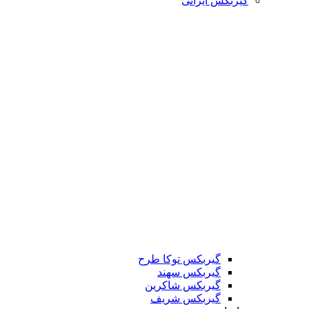
گیربکس ایرانی
گیربکس توکا طرح
گیربکس سهند
گیربکس شاکرین
گیربکس شریف