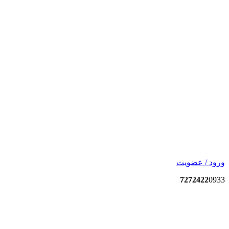
ورود / عضویت
7272422
0933