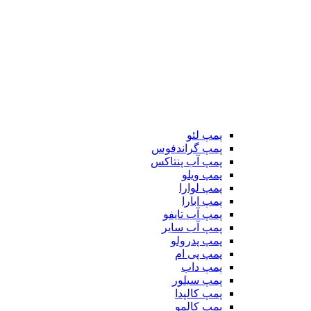
پمپ لئو
پمپ گراندفوس
پمپ آب پنتاکس
پمپ ویلو
پمپ لوارا
پمپ ابارا
پمپ آب تایفو
پمپ آب سایر
پمپ پدرولو
پمپ پی ام
پمپ داب
پمپ سیلور
پمپ کالپدا
پمپ کالمو