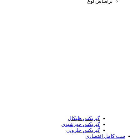
براساس نوع
گیربکس هلیکال
گیربکس خورشیدی
گیربکس حلزونی
ست کامل اقتصادی