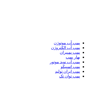
پمپ آب موتوژن
پمپ آب الکتروژن
پمپ پمپیران
بهار پمپ
پمپ آب نوید موتور
پمپ اسپیکو
پمپ ایران تولید
پمپ توان تک