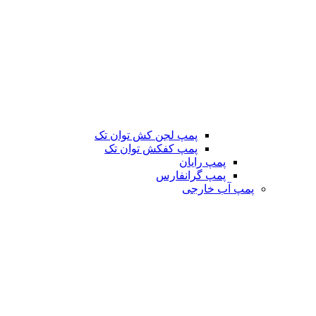
پمپ لجن کش توان تک
پمپ کفکش توان تک
پمپ رایان
پمپ گرانفارس
پمپ آب خارجی