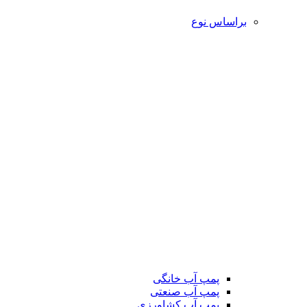
براساس نوع
پمپ آب خانگی
پمپ آب صنعتی
پمپ آب کشاورزی