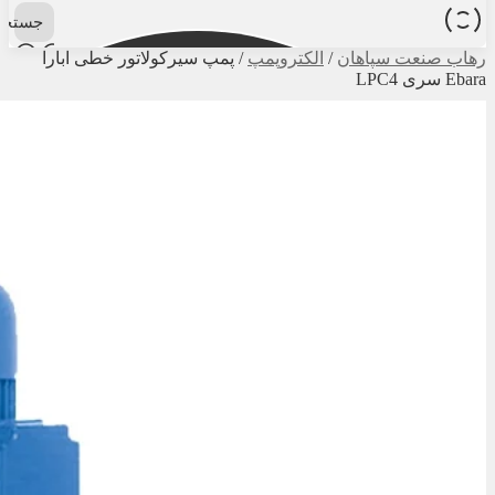
جستجو
رهاب صنعت سپاهان
/
الکتروپمپ
/
پمپ سیرکولاتور خطی ابارا
Ebara سری LPC4