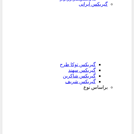
گیربکس ایرانی
گیربکس توکا طرح
گیربکس سهند
گیربکس شاکرین
گیربکس شریف
براساس نوع