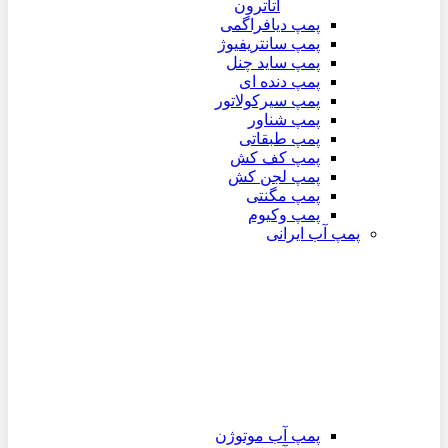
اتاترون
پمپ دیافراگمی
پمپ سانتریفیوژ
پمپ ساید چنل
پمپ دنده ای
پمپ سیرکولاتور
پمپ شناور
پمپ طبقاتی
پمپ کف کش
پمپ لجن کش
پمپ مگنتی
پمپ وکیوم
پمپ آب ایرانی
پمپ آب موتوژن