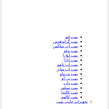
پمپ لئو
پمپ گراندفوس
پمپ آب پنتاکس
پمپ ویلو
پمپ لوارا
پمپ ابارا
پمپ آب تایفو
پمپ آب سایر
پمپ پدرولو
پمپ پی ام
پمپ داب
پمپ سیلور
پمپ کالپدا
پمپ کالمو
تجهیزات جانبی پمپ