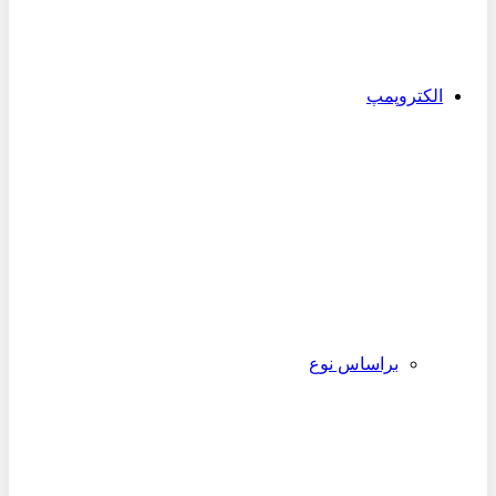
الکتروپمپ
براساس نوع