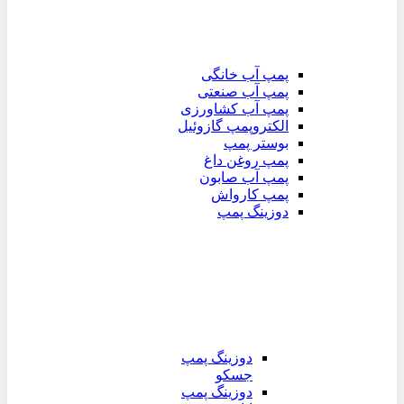
پمپ آب خانگی
پمپ آب صنعتی
پمپ آب کشاورزی
الکتروپمپ گازوئیل
بوستر پمپ
پمپ روغن داغ
پمپ آب صابون
پمپ کارواش
دوزینگ پمپ
دوزینگ پمپ
جسکو
دوزینگ پمپ