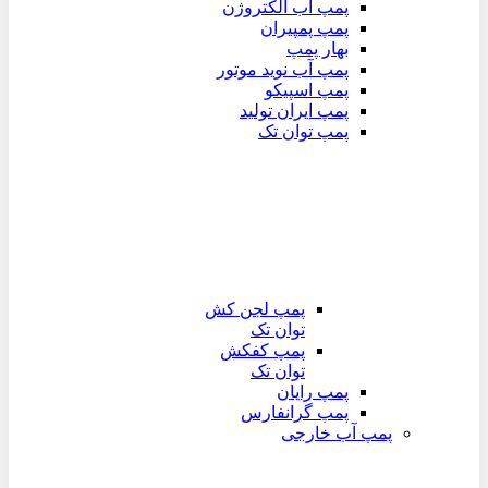
پمپ آب الکتروژن
پمپ پمپیران
بهار پمپ
پمپ آب نوید موتور
پمپ اسپیکو
پمپ ایران تولید
پمپ توان تک
پمپ لجن کش
توان تک
پمپ کفکش
توان تک
پمپ رایان
پمپ گرانفارس
پمپ آب خارجی