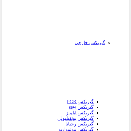
گیربکس خارجی
گیربکس PGR
گیربکس sew
گیربکس ایلماز
گیربکس بونفیلیولی
گیربکس رجیانا
گیربکس موتوواریو