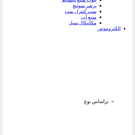
پرشر سوئیچ
ست کنترل پمپ
منبع آب
مکانیکال سیل
الکتروموتور
براساس نوع