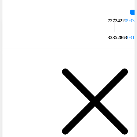
7272422
0933
32352863
031