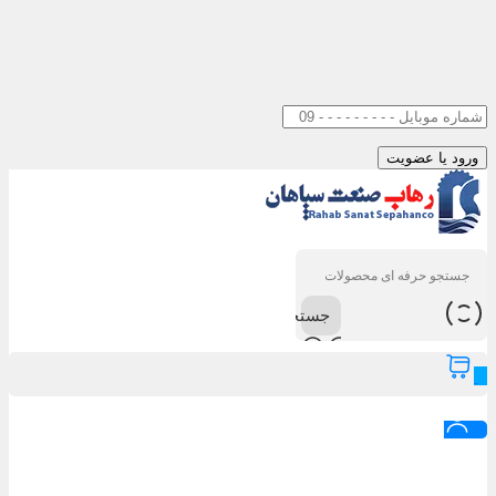
جستجو
0
ورود / عضویت