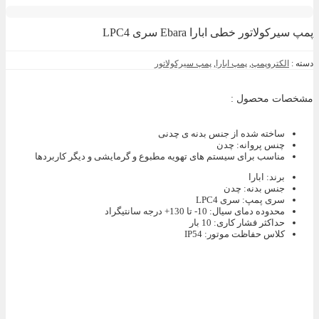
پمپ سیرکولاتور خطی ابارا Ebara سری LPC4
دسته :
الکتروپمپ
,
پمپ ابارا
,
پمپ سیرکولاتور
مشخصات محصول :
ساخته شده از جنس بدنه ی چدنی
چنس پروانه: چدن
مناسب برای سیستم های تهویه مطبوع و گرمایشی و دیگر کاربردها
برند
:
ابارا
جنس بدنه
:
چدن
سری پمپ
:
سری LPC4
محدوده دمای سیال
:
10- تا 130+ درجه سانتیگراد
حداکثر فشار کاری
:
10 بار
کلاس حفاظت موتور
:
IP54