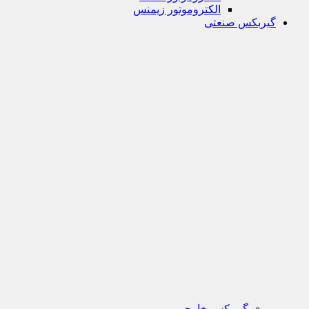
الکتروموتور زیمنس
گیربکس صنعتی
گیربکس خارجی