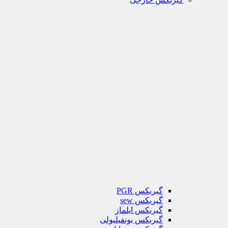
گیربکس PGR
گیربکس sew
گیربکس ایلماز
گیربکس بونفیلیولی