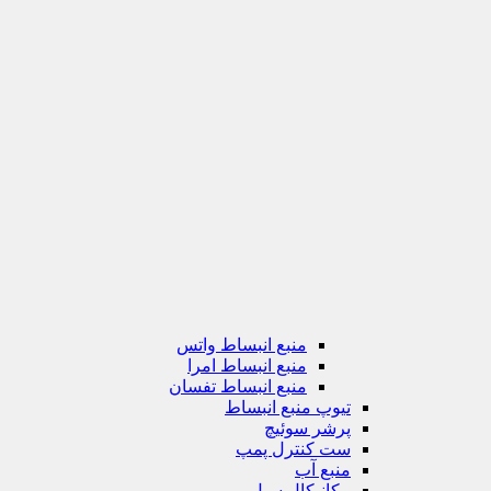
منبع انبساط واتس
منبع انبساط امرا
منبع انبساط تفسان
تیوپ منبع انبساط
پرشر سوئیچ
ست کنترل پمپ
منبع آب
مکانیکال سیل