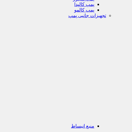
پمپ کالپدا
پمپ کالمو
تجهیزات جانبی پمپ
منبع انبساط