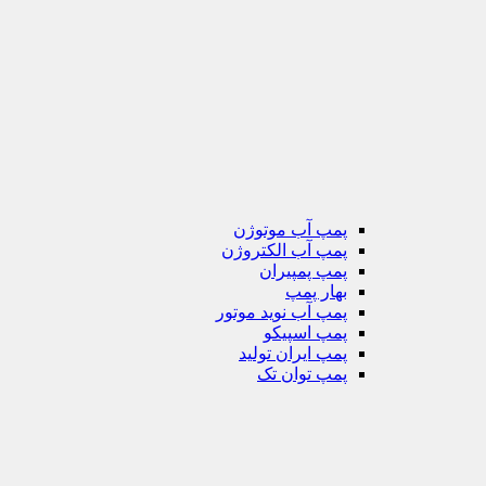
پمپ آب موتوژن
پمپ آب الکتروژن
پمپ پمپیران
بهار پمپ
پمپ آب نوید موتور
پمپ اسپیکو
پمپ ایران تولید
پمپ توان تک