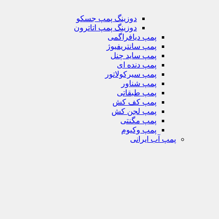
دوزینگ پمپ جسکو
دوزینگ پمپ اتاترون
پمپ دیافراگمی
پمپ سانتریفیوژ
پمپ ساید چنل
پمپ دنده ای
پمپ سیرکولاتور
پمپ شناور
پمپ طبقاتی
پمپ کف کش
پمپ لجن کش
پمپ مگنتی
پمپ وکیوم
پمپ آب ایرانی