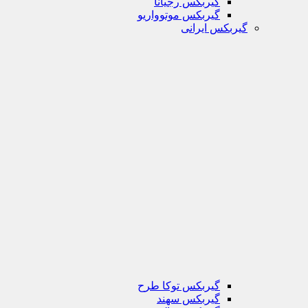
گیربکس رجیانا
گیربکس موتوواریو
گیربکس ایرانی
گیربکس توکا طرح
گیربکس سهند