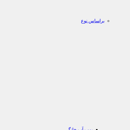
براساس نوع
پمپ آب خانگی