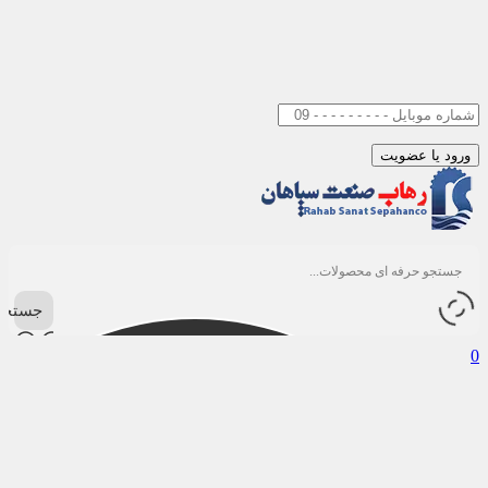
جستجو
0