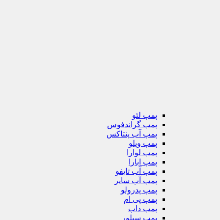
پمپ لئو
پمپ گراندفوس
پمپ آب پنتاکس
پمپ ویلو
پمپ لوارا
پمپ ابارا
پمپ آب تایفو
پمپ آب سایر
پمپ پدرولو
پمپ پی ام
پمپ داب
پمپ سیلور