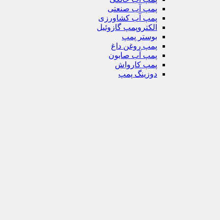
پمپ آب صنعتی
پمپ آب کشاورزی
الکتروپمپ گازوئیل
بوستر پمپ
پمپ روغن داغ
پمپ آب صابون
پمپ کارواش
دوزینگ پمپ