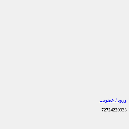
ورود / عضویت
7272422
0933