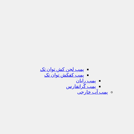
پمپ لجن کش توان تک
پمپ کفکش توان تک
پمپ رایان
پمپ گرانفارس
پمپ آب خارجی