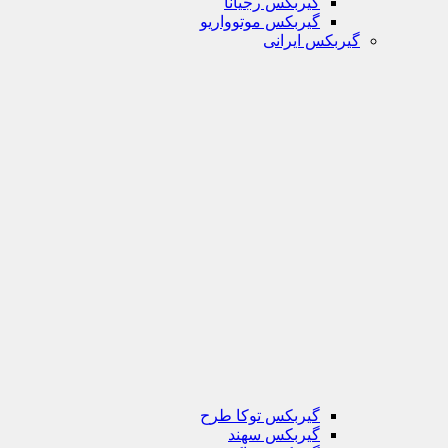
گیربکس رجیانا
گیربکس موتوواریو
گیربکس ایرانی
گیربکس توکا طرح
گیربکس سهند