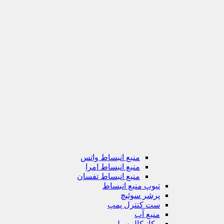
منبع انبساط واتس
منبع انبساط امرا
منبع انبساط تفسان
تیوپ منبع انبساط
پرشر سوئیچ
ست کنترل پمپ
منبع آب
مکانیکال سیل