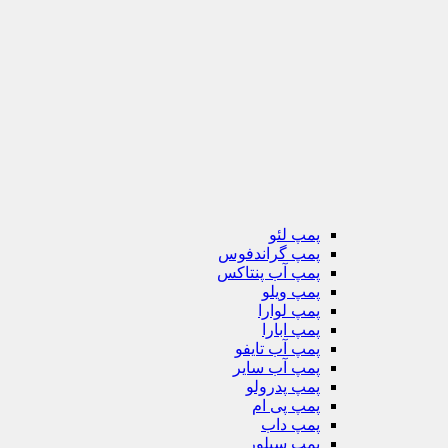
پمپ لئو
پمپ گراندفوس
پمپ آب پنتاکس
پمپ ویلو
پمپ لوارا
پمپ ابارا
پمپ آب تایفو
پمپ آب سایر
پمپ پدرولو
پمپ پی ام
پمپ داب
پمپ سیلور