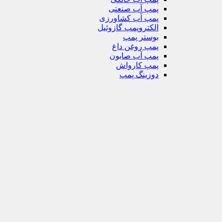
پمپ آب صنعتی
پمپ آب کشاورزی
الکتروپمپ گازوئیل
بوستر پمپ
پمپ روغن داغ
پمپ آب صابون
پمپ کارواش
دوزینگ پمپ