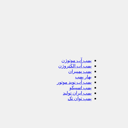
پمپ آب موتوژن
پمپ آب الکتروژن
پمپ پمپیران
بهار پمپ
پمپ آب نوید موتور
پمپ اسپیکو
پمپ ایران تولید
پمپ توان تک