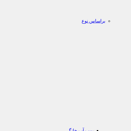
براساس نوع
پمپ آب خانگی