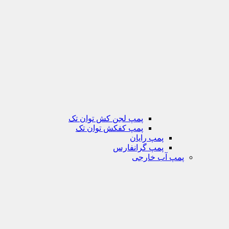
پمپ لجن کش توان تک
پمپ کفکش توان تک
پمپ رایان
پمپ گرانفارس
پمپ آب خارجی