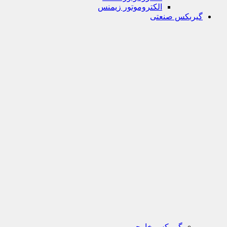
الکتروموتور زیمنس
گیربکس صنعتی
گیربکس خارجی