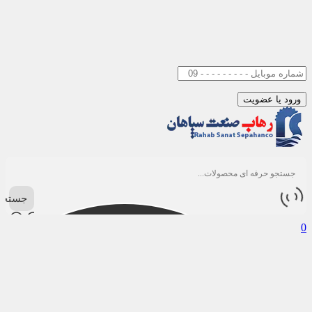
جستجو
0