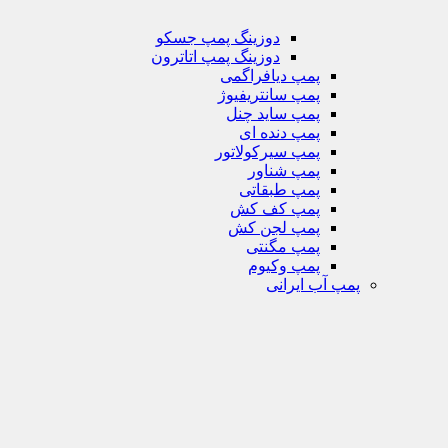
دوزینگ پمپ جسکو
دوزینگ پمپ اتاترون
پمپ دیافراگمی
پمپ سانتریفیوژ
پمپ ساید چنل
پمپ دنده ای
پمپ سیرکولاتور
پمپ شناور
پمپ طبقاتی
پمپ کف کش
پمپ لجن کش
پمپ مگنتی
پمپ وکیوم
پمپ آب ایرانی