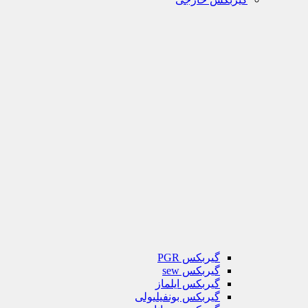
گیربکس PGR
گیربکس sew
گیربکس ایلماز
گیربکس بونفیلیولی