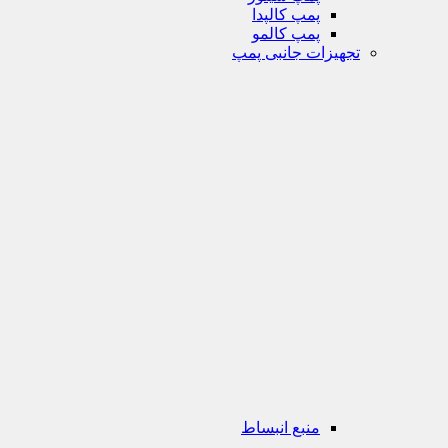
پمپ کالپدا
پمپ کالمو
تجهیزات جانبی پمپ
منبع انبساط