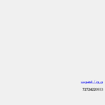
ورود / عضویت
7272422
0933