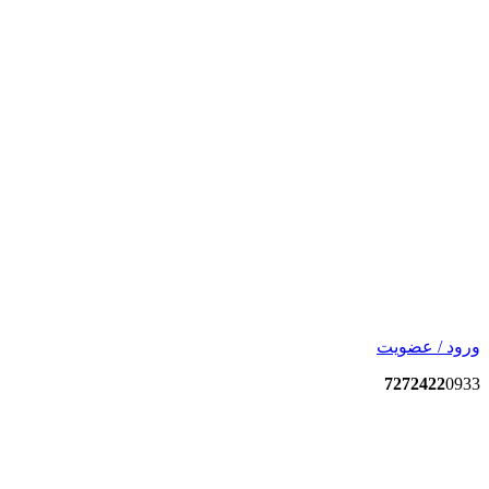
ورود / عضویت
7272422
0933