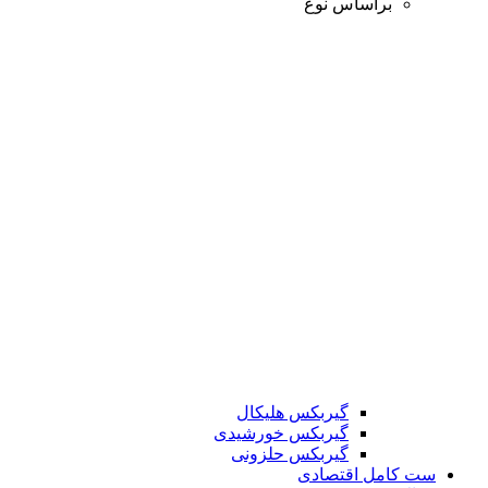
براساس نوع
گیربکس هلیکال
گیربکس خورشیدی
گیربکس حلزونی
ست کامل اقتصادی