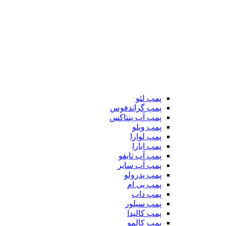
پمپ لئو
پمپ گراندفوس
پمپ آب پنتاکس
پمپ ویلو
پمپ لوارا
پمپ ابارا
پمپ آب تایفو
پمپ آب سایر
پمپ پدرولو
پمپ پی ام
پمپ داب
پمپ سیلور
پمپ کالپدا
پمپ کالمو