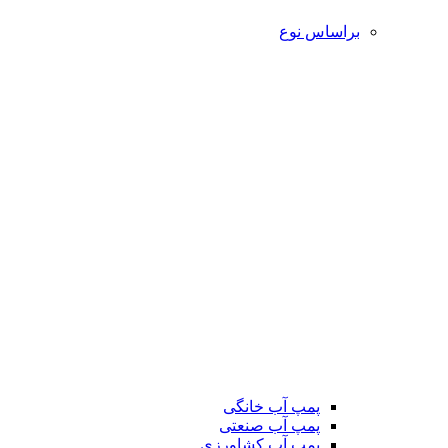
براساس نوع
پمپ آب خانگی
پمپ آب صنعتی
پمپ آب کشاورزی