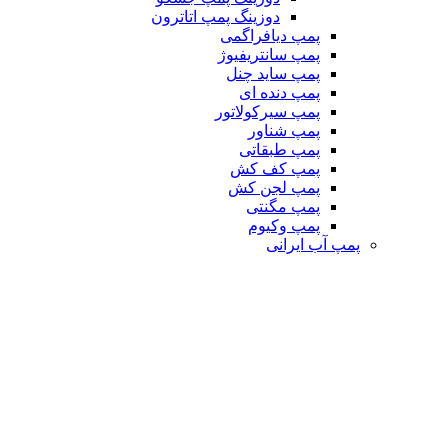
دوزینگ پمپ اتاترون
پمپ دیافراگمی
پمپ سانتریفیوژ
پمپ ساید چنل
پمپ دنده ای
پمپ سیرکولاتور
پمپ شناور
پمپ طبقاتی
پمپ کف کش
پمپ لجن کش
پمپ مگنتی
پمپ وکیوم
پمپ آب ایرانی