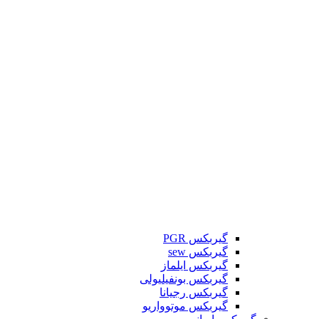
گیربکس PGR
گیربکس sew
گیربکس ایلماز
گیربکس بونفیلیولی
گیربکس رجیانا
گیربکس موتوواریو