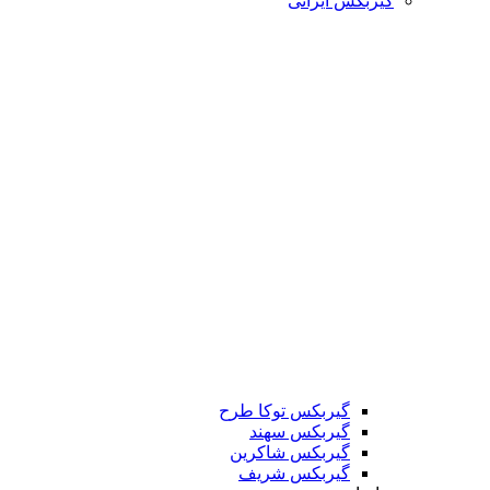
گیربکس ایرانی
گیربکس توکا طرح
گیربکس سهند
گیربکس شاکرین
گیربکس شریف