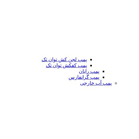
پمپ لجن کش توان تک
پمپ کفکش توان تک
پمپ رایان
پمپ گرانفارس
پمپ آب خارجی