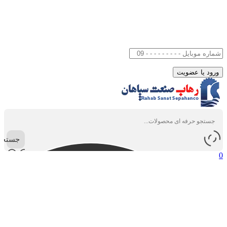
جستجو
0