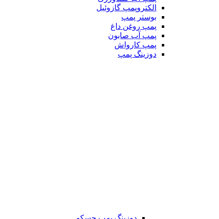
الکتروپمپ گازوئیل
بوستر پمپ
پمپ روغن داغ
پمپ آب صابون
پمپ کارواش
دوزینگ پمپ
دوزینگ پمپ جسکو