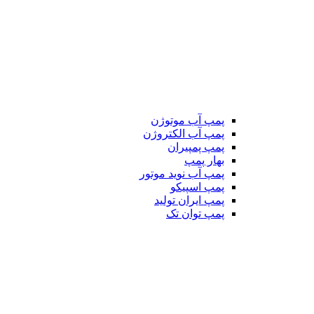
پمپ آب موتوژن
پمپ آب الکتروژن
پمپ پمپیران
بهار پمپ
پمپ آب نوید موتور
پمپ اسپیکو
پمپ ایران تولید
پمپ توان تک