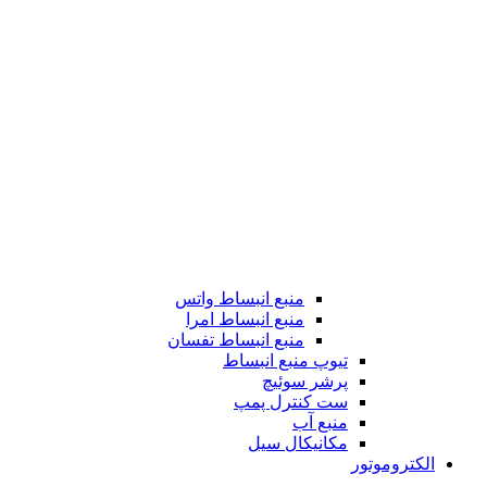
منبع انبساط واتس
منبع انبساط امرا
منبع انبساط تفسان
تیوپ منبع انبساط
پرشر سوئیچ
ست کنترل پمپ
منبع آب
مکانیکال سیل
الکتروموتور