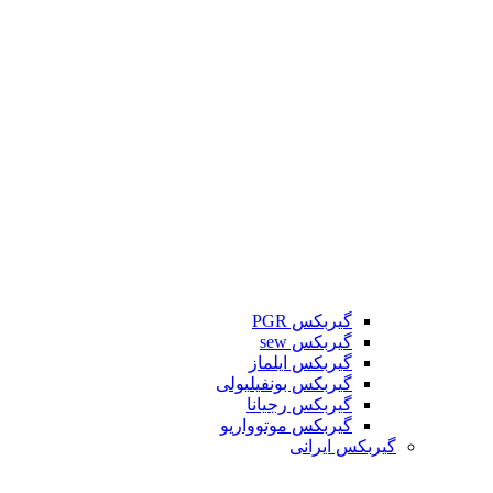
گیربکس PGR
گیربکس sew
گیربکس ایلماز
گیربکس بونفیلیولی
گیربکس رجیانا
گیربکس موتوواریو
گیربکس ایرانی