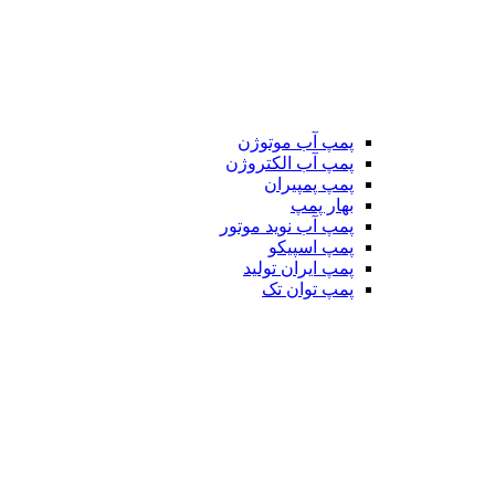
پمپ آب موتوژن
پمپ آب الکتروژن
پمپ پمپیران
بهار پمپ
پمپ آب نوید موتور
پمپ اسپیکو
پمپ ایران تولید
پمپ توان تک