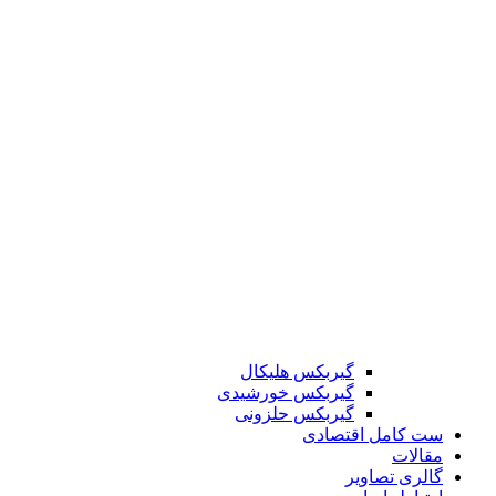
گیربکس هلیکال
گیربکس خورشیدی
گیربکس حلزونی
ست کامل اقتصادی
مقالات
گالری تصاویر