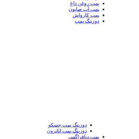
پمپ روغن داغ
پمپ آب صابون
پمپ کارواش
دوزینگ پمپ
دوزینگ پمپ جسکو
دوزینگ پمپ اتاترون
پمپ دیافراگمی