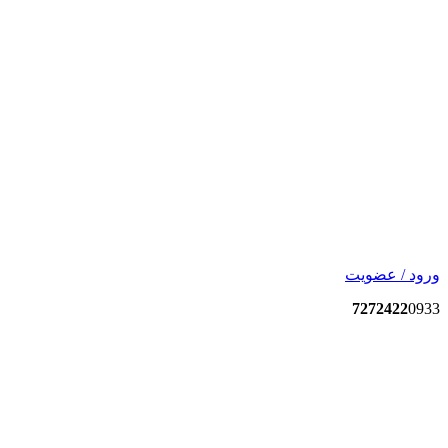
ورود / عضویت
7272422
0933