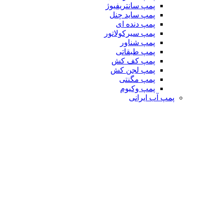
پمپ سانتریفیوژ
پمپ ساید چنل
پمپ دنده ای
پمپ سیرکولاتور
پمپ شناور
پمپ طبقاتی
پمپ کف کش
پمپ لجن کش
پمپ مگنتی
پمپ وکیوم
پمپ آب ایرانی