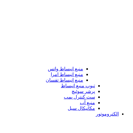
منبع انبساط واتس
منبع انبساط امرا
منبع انبساط تفسان
تیوپ منبع انبساط
پرشر سوئیچ
ست کنترل پمپ
منبع آب
مکانیکال سیل
الکتروموتور