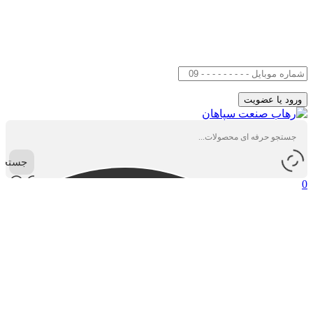
جستجو
0