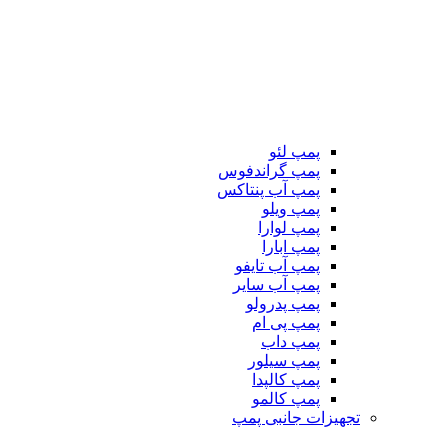
پمپ لئو
پمپ گراندفوس
پمپ آب پنتاکس
پمپ ویلو
پمپ لوارا
پمپ ابارا
پمپ آب تایفو
پمپ آب سایر
پمپ پدرولو
پمپ پی ام
پمپ داب
پمپ سیلور
پمپ کالپدا
پمپ کالمو
تجهیزات جانبی پمپ