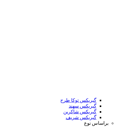
گیربکس توکا طرح
گیربکس سهند
گیربکس شاکرین
گیربکس شریف
براساس نوع