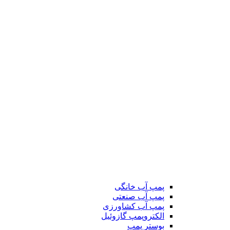
پمپ آب خانگی
پمپ آب صنعتی
پمپ آب کشاورزی
الکتروپمپ گازوئیل
بوستر پمپ