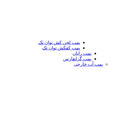
پمپ لجن کش توان تک
پمپ کفکش توان تک
پمپ رایان
پمپ گرانفارس
پمپ آب خارجی