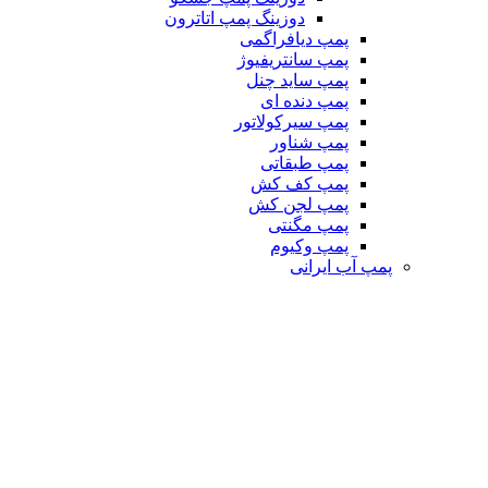
دوزینگ پمپ اتاترون
پمپ دیافراگمی
پمپ سانتریفیوژ
پمپ ساید چنل
پمپ دنده ای
پمپ سیرکولاتور
پمپ شناور
پمپ طبقاتی
پمپ کف کش
پمپ لجن کش
پمپ مگنتی
پمپ وکیوم
پمپ آب ایرانی