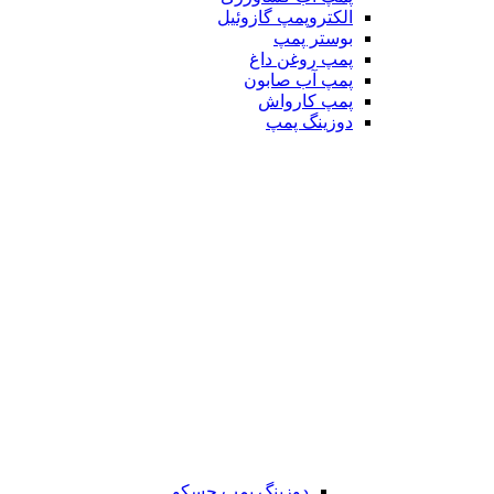
الکتروپمپ گازوئیل
بوستر پمپ
پمپ روغن داغ
پمپ آب صابون
پمپ کارواش
دوزینگ پمپ
دوزینگ پمپ جسکو