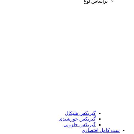
براساس نوع
گیربکس هلیکال
گیربکس خورشیدی
گیربکس حلزونی
ست کامل اقتصادی