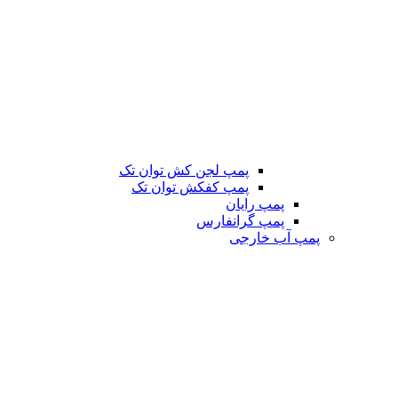
پمپ لجن کش توان تک
پمپ کفکش توان تک
پمپ رایان
پمپ گرانفارس
پمپ آب خارجی