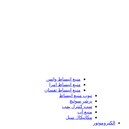
منبع انبساط واتس
منبع انبساط امرا
منبع انبساط تفسان
تیوپ منبع انبساط
پرشر سوئیچ
ست کنترل پمپ
منبع آب
مکانیکال سیل
الکتروموتور