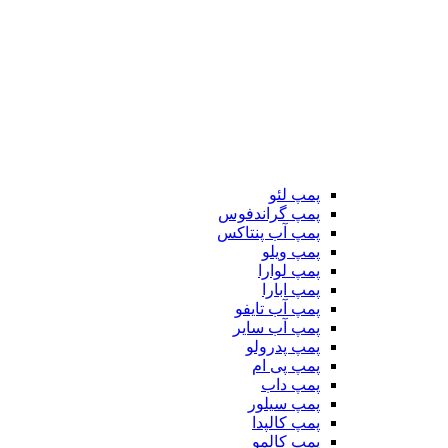
پمپ لئو
پمپ گراندفوس
پمپ آب پنتاکس
پمپ ویلو
پمپ لوارا
پمپ ابارا
پمپ آب تایفو
پمپ آب سایر
پمپ پدرولو
پمپ پی ام
پمپ داب
پمپ سیلور
پمپ کالپدا
پمپ کالمو