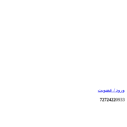
ورود / عضویت
7272422
0933