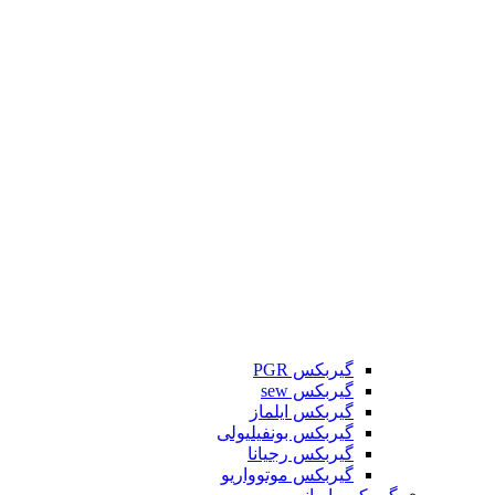
گیربکس PGR
گیربکس sew
گیربکس ایلماز
گیربکس بونفیلیولی
گیربکس رجیانا
گیربکس موتوواریو