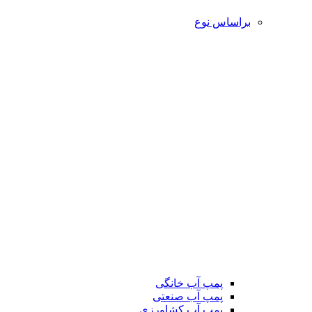
براساس نوع
پمپ آب خانگی
پمپ آب صنعتی
پمپ آب کشاورزی