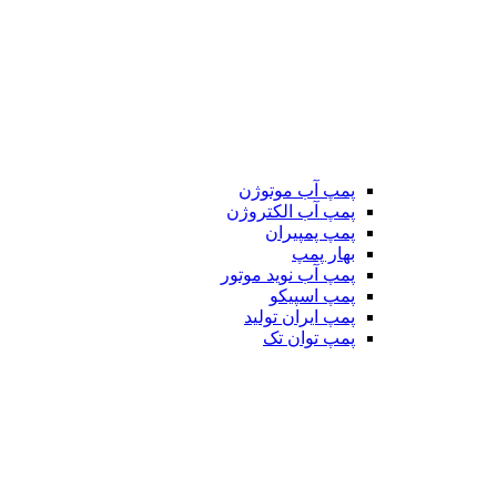
پمپ آب موتوژن
پمپ آب الکتروژن
پمپ پمپیران
بهار پمپ
پمپ آب نوید موتور
پمپ اسپیکو
پمپ ایران تولید
پمپ توان تک