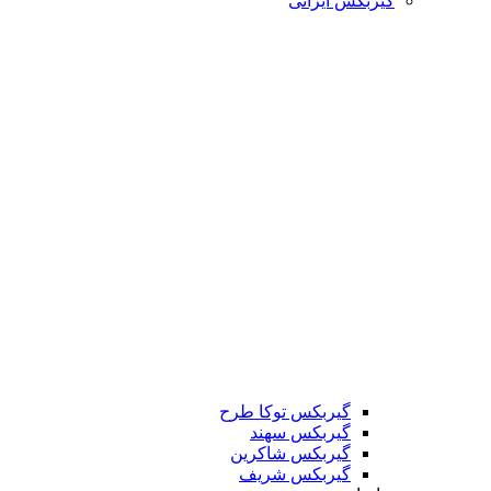
گیربکس ایرانی
گیربکس توکا طرح
گیربکس سهند
گیربکس شاکرین
گیربکس شریف