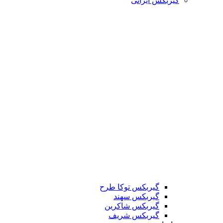
گیربکس ایرانی
گیربکس توکا طرح
گیربکس سهند
گیربکس شاکرین
گیربکس شریف