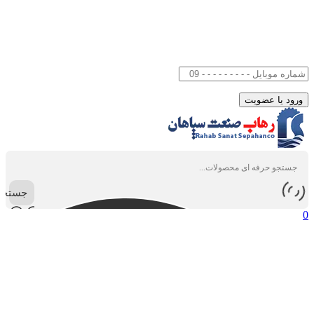
جستجو
0