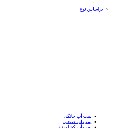
براساس نوع
پمپ آب خانگی
پمپ آب صنعتی
پمپ آب کشاورزی