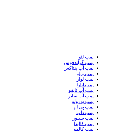
پمپ لئو
پمپ گراندفوس
پمپ آب پنتاکس
پمپ ویلو
پمپ لوارا
پمپ ابارا
پمپ آب تایفو
پمپ آب سایر
پمپ پدرولو
پمپ پی ام
پمپ داب
پمپ سیلور
پمپ کالپدا
پمپ کالمو