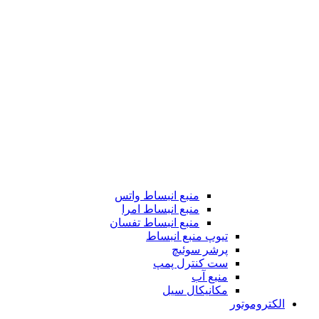
منبع انبساط واتس
منبع انبساط امرا
منبع انبساط تفسان
تیوپ منبع انبساط
پرشر سوئیچ
ست کنترل پمپ
منبع آب
مکانیکال سیل
الکتروموتور