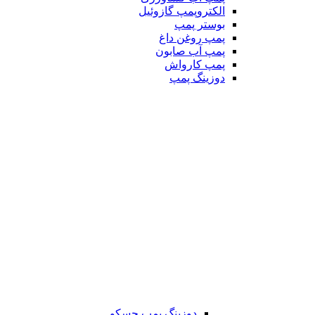
الکتروپمپ گازوئیل
بوستر پمپ
پمپ روغن داغ
پمپ آب صابون
پمپ کارواش
دوزینگ پمپ
دوزینگ پمپ جسکو