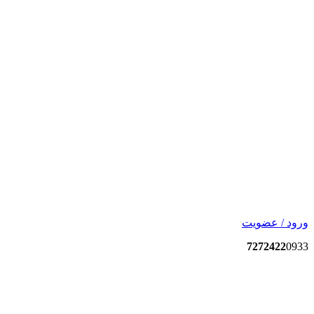
ورود / عضویت
7272422
0933