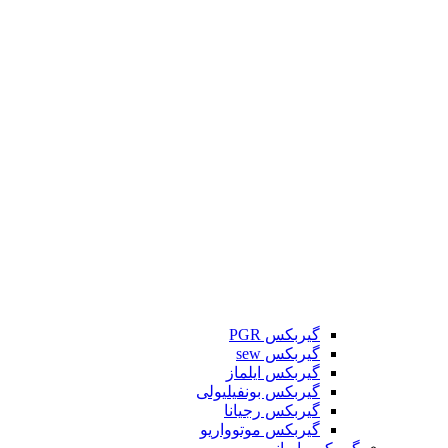
گیربکس PGR
گیربکس sew
گیربکس ایلماز
گیربکس بونفیلیولی
گیربکس رجیانا
گیربکس موتوواریو