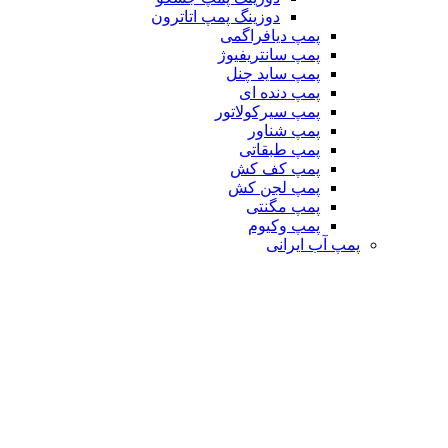
دوزینگ پمپ اتاترون
پمپ دیافراگمی
پمپ سانتریفیوژ
پمپ ساید چنل
پمپ دنده ای
پمپ سیرکولاتور
پمپ شناور
پمپ طبقاتی
پمپ کف کش
پمپ لجن کش
پمپ مگنتی
پمپ وکیوم
پمپ آب ایرانی