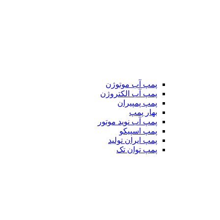
پمپ آب موتوژن
پمپ آب الکتروژن
پمپ پمپیران
بهار پمپ
پمپ آب نوید موتور
پمپ اسپیکو
پمپ ایران تولید
پمپ توان تک