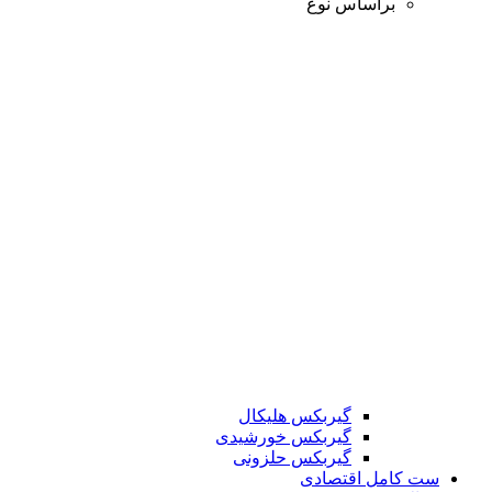
براساس نوع
گیربکس هلیکال
گیربکس خورشیدی
گیربکس حلزونی
ست کامل اقتصادی