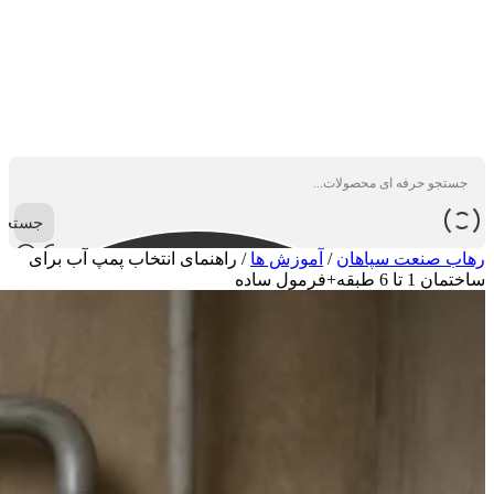
جستجو
رهاب صنعت سپاهان
/
آموزش ها
/
راهنمای انتخاب پمپ آب برای
ساختمان 1 تا 6 طبقه+فرمول ساده