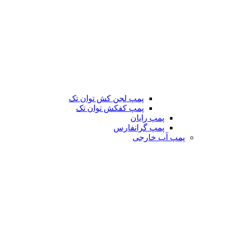
پمپ لجن کش توان تک
پمپ کفکش توان تک
پمپ رایان
پمپ گرانفارس
پمپ آب خارجی