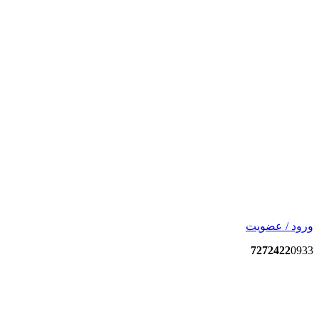
ورود / عضویت
7272422
0933