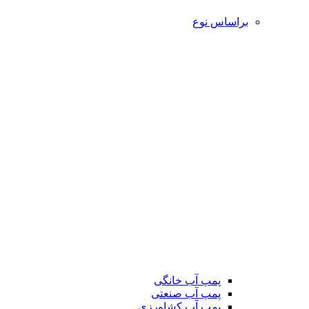
براساس نوع
پمپ آب خانگی
پمپ آب صنعتی
پمپ آب کشاورزی