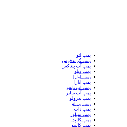
پمپ لئو
پمپ گراندفوس
پمپ آب پنتاکس
پمپ ویلو
پمپ لوارا
پمپ ابارا
پمپ آب تایفو
پمپ آب سایر
پمپ پدرولو
پمپ پی ام
پمپ داب
پمپ سیلور
پمپ کالپدا
پمپ کالمو