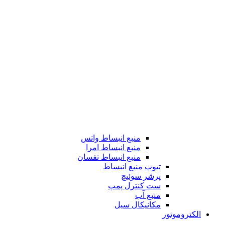
منبع انبساط واتس
منبع انبساط امرا
منبع انبساط تفسان
تیوپ منبع انبساط
پرشر سوئیچ
ست کنترل پمپ
منبع آب
مکانیکال سیل
الکتروموتور