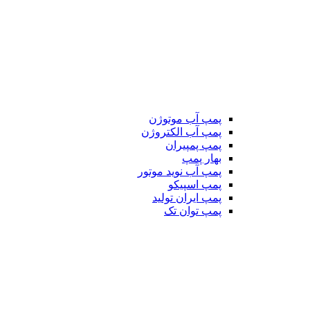
پمپ آب موتوژن
پمپ آب الکتروژن
پمپ پمپیران
بهار پمپ
پمپ آب نوید موتور
پمپ اسپیکو
پمپ ایران تولید
پمپ توان تک