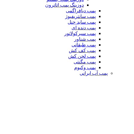
دوزینگ پمپ اتاترون
پمپ دیافراگمی
پمپ سانتریفیوژ
پمپ ساید چنل
پمپ دنده ای
پمپ سیرکولاتور
پمپ شناور
پمپ طبقاتی
پمپ کف کش
پمپ لجن کش
پمپ مگنتی
پمپ وکیوم
پمپ آب ایرانی