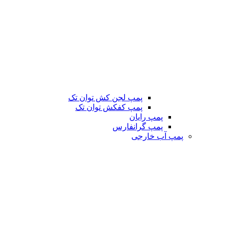
پمپ لجن کش توان تک
پمپ کفکش توان تک
پمپ رایان
پمپ گرانفارس
پمپ آب خارجی