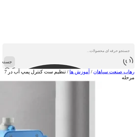
جستجو
رهاب صنعت سپاهان
/
آموزش ها
/
تنظیم ست کنترل پمپ آب در 7
مرحله