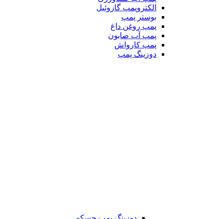
الکتروپمپ گازوئیل
بوستر پمپ
پمپ روغن داغ
پمپ آب صابون
پمپ کارواش
دوزینگ پمپ
دوزینگ پمپ جسکو