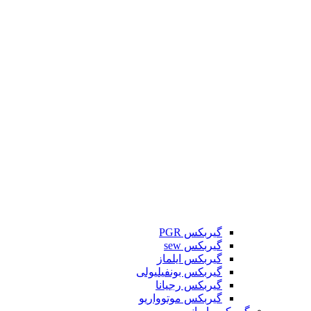
گیربکس PGR
گیربکس sew
گیربکس ایلماز
گیربکس بونفیلیولی
گیربکس رجیانا
گیربکس موتوواریو