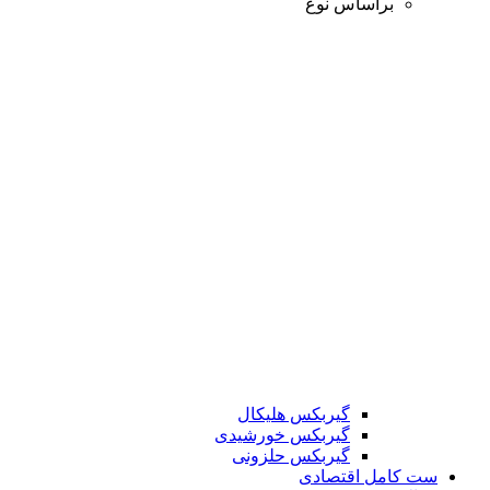
براساس نوع
گیربکس هلیکال
گیربکس خورشیدی
گیربکس حلزونی
ست کامل اقتصادی