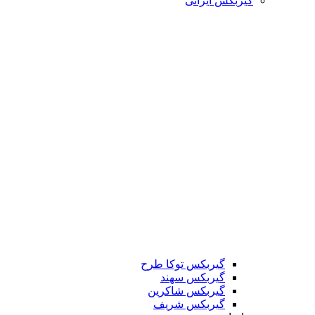
گیربکس ایرانی
گیربکس توکا طرح
گیربکس سهند
گیربکس شاکرین
گیربکس شریف