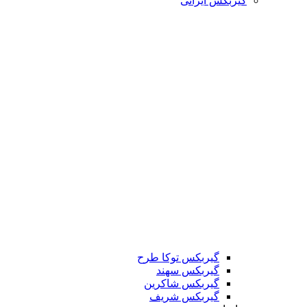
گیربکس ایرانی
گیربکس توکا طرح
گیربکس سهند
گیربکس شاکرین
گیربکس شریف