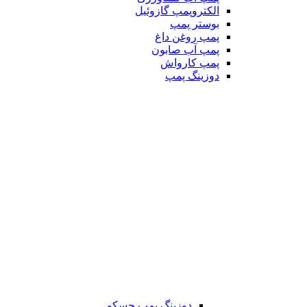
الکتروپمپ گازوئیل
بوستر پمپ
پمپ روغن داغ
پمپ آب صابون
پمپ کارواش
دوزینگ پمپ
دوزینگ پمپ جسکو