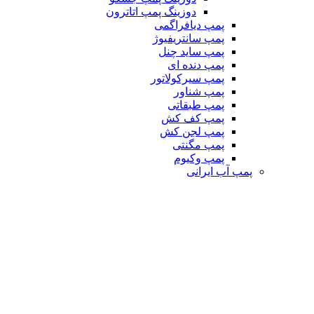
دوزینگ پمپ اتاترون
پمپ دیافراگمی
پمپ سانتریفیوژ
پمپ ساید چنل
پمپ دنده ای
پمپ سیرکولاتور
پمپ شناور
پمپ طبقاتی
پمپ کف کش
پمپ لجن کش
پمپ مگنتی
پمپ وکیوم
پمپ آب ایرانی