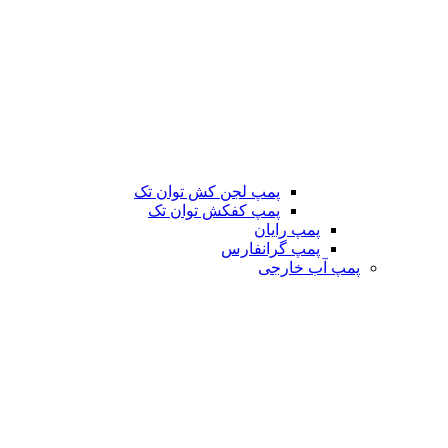
پمپ لجن کش توان تک
پمپ کفکش توان تک
پمپ رایان
پمپ گرانفارس
پمپ آب خارجی