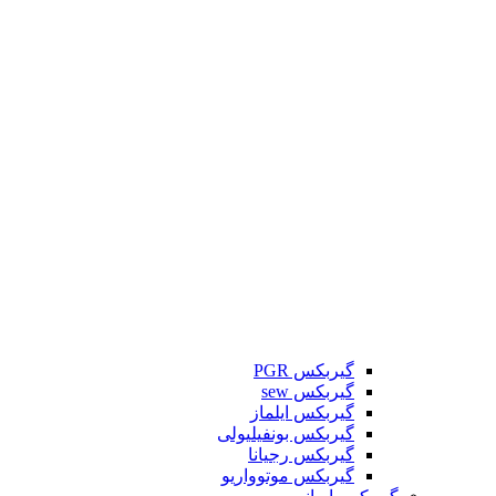
گیربکس PGR
گیربکس sew
گیربکس ایلماز
گیربکس بونفیلیولی
گیربکس رجیانا
گیربکس موتوواریو