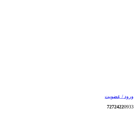
ورود / عضویت
7272422
0933