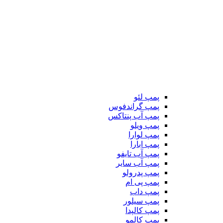
پمپ لئو
پمپ گراندفوس
پمپ آب پنتاکس
پمپ ویلو
پمپ لوارا
پمپ ابارا
پمپ آب تایفو
پمپ آب سایر
پمپ پدرولو
پمپ پی ام
پمپ داب
پمپ سیلور
پمپ کالپدا
پمپ کالمو