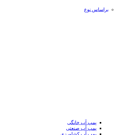
براساس نوع
پمپ آب خانگی
پمپ آب صنعتی
پمپ آب کشاورزی