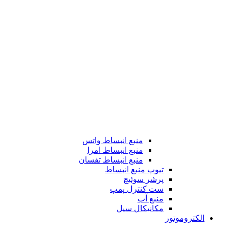
منبع انبساط واتس
منبع انبساط امرا
منبع انبساط تفسان
تیوپ منبع انبساط
پرشر سوئیچ
ست کنترل پمپ
منبع آب
مکانیکال سیل
الکتروموتور