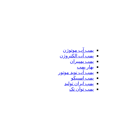
پمپ آب موتوژن
پمپ آب الکتروژن
پمپ پمپیران
بهار پمپ
پمپ آب نوید موتور
پمپ اسپیکو
پمپ ایران تولید
پمپ توان تک