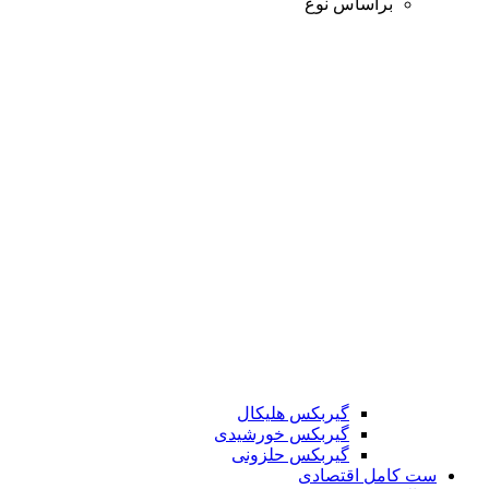
براساس نوع
گیربکس هلیکال
گیربکس خورشیدی
گیربکس حلزونی
ست کامل اقتصادی