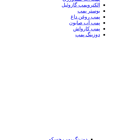
الکتروپمپ گازوئیل
بوستر پمپ
پمپ روغن داغ
پمپ آب صابون
پمپ کارواش
دوزینگ پمپ
دوزینگ پمپ جسکو