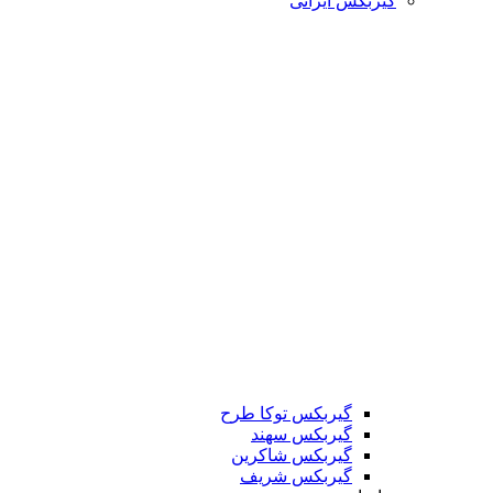
گیربکس ایرانی
گیربکس توکا طرح
گیربکس سهند
گیربکس شاکرین
گیربکس شریف