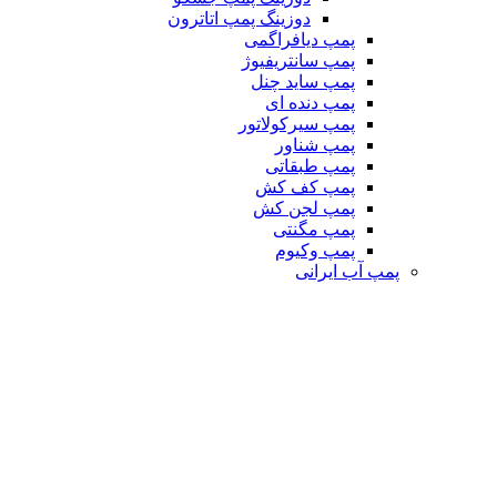
دوزینگ پمپ اتاترون
پمپ دیافراگمی
پمپ سانتریفیوژ
پمپ ساید چنل
پمپ دنده ای
پمپ سیرکولاتور
پمپ شناور
پمپ طبقاتی
پمپ کف کش
پمپ لجن کش
پمپ مگنتی
پمپ وکیوم
پمپ آب ایرانی