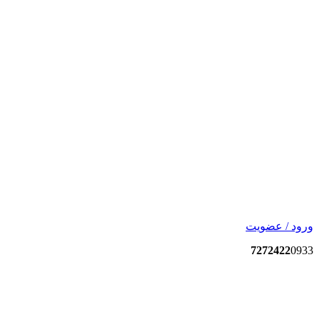
ورود / عضویت
7272422
0933