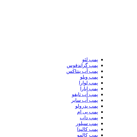
پمپ لئو
پمپ گراندفوس
پمپ آب پنتاکس
پمپ ویلو
پمپ لوارا
پمپ ابارا
پمپ آب تایفو
پمپ آب سایر
پمپ پدرولو
پمپ پی ام
پمپ داب
پمپ سیلور
پمپ کالپدا
پمپ کالمو