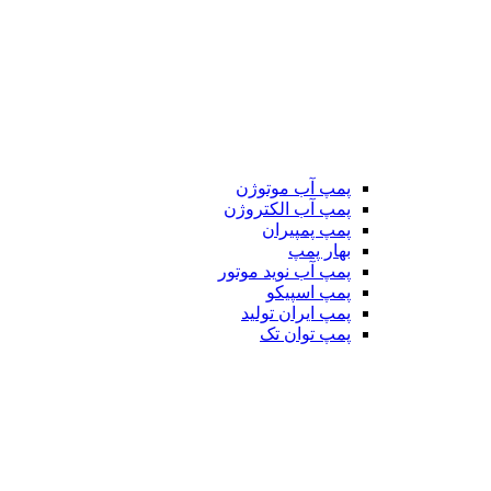
پمپ آب موتوژن
پمپ آب الکتروژن
پمپ پمپیران
بهار پمپ
پمپ آب نوید موتور
پمپ اسپیکو
پمپ ایران تولید
پمپ توان تک