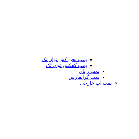
پمپ لجن کش توان تک
پمپ کفکش توان تک
پمپ رایان
پمپ گرانفارس
پمپ آب خارجی