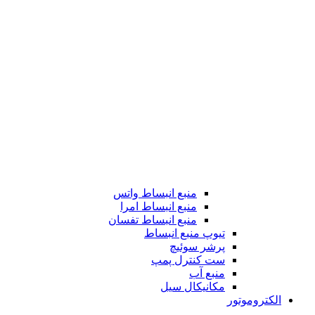
منبع انبساط واتس
منبع انبساط امرا
منبع انبساط تفسان
تیوپ منبع انبساط
پرشر سوئیچ
ست کنترل پمپ
منبع آب
مکانیکال سیل
الکتروموتور