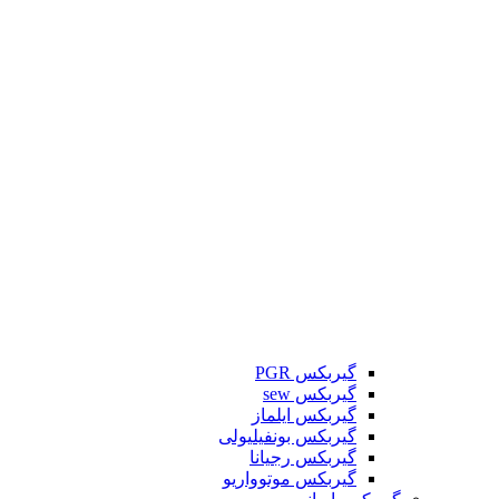
گیربکس PGR
گیربکس sew
گیربکس ایلماز
گیربکس بونفیلیولی
گیربکس رجیانا
گیربکس موتوواریو