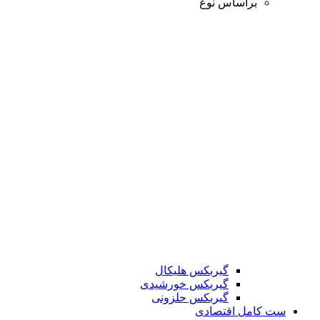
براساس نوع
گیربکس هلیکال
گیربکس خورشیدی
گیربکس حلزونی
ست کامل اقتصادی