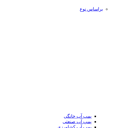
براساس نوع
پمپ آب خانگی
پمپ آب صنعتی
پمپ آب کشاورزی